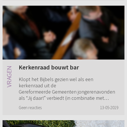
Kerkenraad bouwt bar
Klopt het Bijbels gezien wel als een
kerkenraad uit de
Gereformeerde Gemeenten jongerenavonden
als “Jij daar!” verbiedt (in combinatie met
belijdenis doen), maar vervolgens zelf een
Geen reacties
13-05-2019
loungebar bouwt vo...