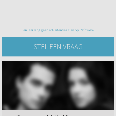
Een jaar lang geen advertenties zien op Refoweb?
STEL EEN VRAAG