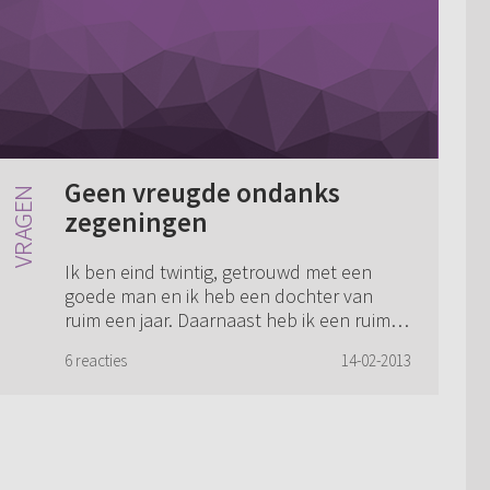
Geen vreugde ondanks
zegeningen
Ik ben eind twintig, getrouwd met een
goede man en ik heb een dochter van
ruim een jaar. Daarnaast heb ik een ruime
halve baan. Ik weet niet goed hoe ik mijn
6 reacties
14-02-2013
dagen thuis moet doorkomen. Op mijn
werk i...