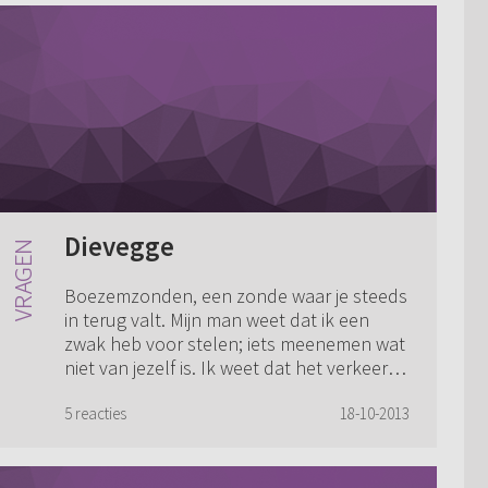
Dievegge
Boezemzonden, een zonde waar je steeds
in terug valt. Mijn man weet dat ik een
zwak heb voor stelen; iets meenemen wat
niet van jezelf is. Ik weet dat het verkeerd
is, maar ik heb er zo'n last van en ...
5 reacties
18-10-2013