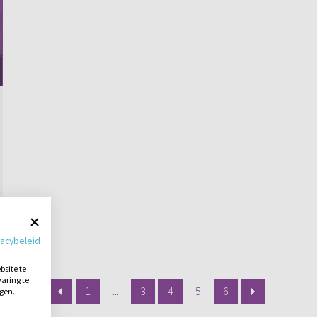
vacybeleid
site te
aring te
1
...
3
4
5
6
ngen.