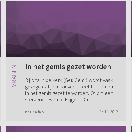
In het gemis gezet worden
Bij ons in de kerk (Ger. Gem.) wordt vaak
gezegd dat je maar veel moet bidden om
in het gemis gezet te worden. Of om een
stervend leven te krijgen. Om
ontblotende en armmakende genade te
ontvangen. Oo...
67 reacties
25-11-2013