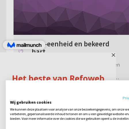
Drie-eenheid en bekeerd
hart
Als je de drie-eenheid van Vader, Zoon en
Heilige Geest niet kunt begrijpen, kun je
dan wel bekeerd zijn? Ik snap namelijk
helemaal niets van de drie-eenheid (bijv.
1 reactie
15-01-2013
waarom Jezus tot zijn Vader bidt, t...
Pri
Wij gebruiken cookies
We kunnen deze plaatsen voor analyse van onze bezoekersgegevens, om onze web
verbeteren, gepersonaliseerde inhoud te tonen en om u een geweldige website-erv
bieden. Voor meer informatie over de cookies die we gebruiken opent u de instelli