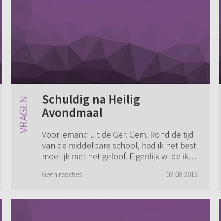
Schuldig na Heilig
Avondmaal
Voor iemand uit de Ger. Gem. Rond de tijd
van de middelbare school, had ik het best
moeilijk met het geloof. Eigenlijk wilde ik
diep van binnen van het geloof af, maar
Geen reacties
02-08-2013
zelf was ik niet dapper genoeg o...