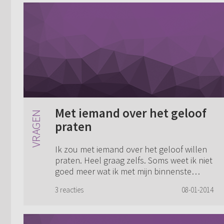
Met iemand over het geloof
praten
Ik zou met iemand over het geloof willen
praten. Heel graag zelfs. Soms weet ik niet
goed meer wat ik met mijn binnenste
zogezegd aan moet. Nu is het zo dat ik
3 reacties
08-01-2014
nooit ‘diep’ durf te gaan. Ik durf niet ...