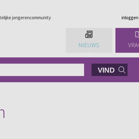
telijke jongerencommunity
inloggen
NIEUWS
VRA
VIND
n