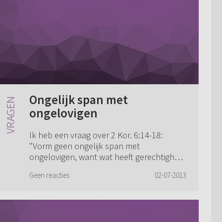
Ongelijk span met
ongelovigen
Ik heb een vraag over 2 Kor. 6:14-18:
"Vorm geen ongelijk span met
ongelovigen, want wat heeft gerechtigheid
gemeenschappelijk met wetteloosheid, en
Geen reacties
02-07-2013
welke gemeenschap is er tussen licht en
duisternis?...