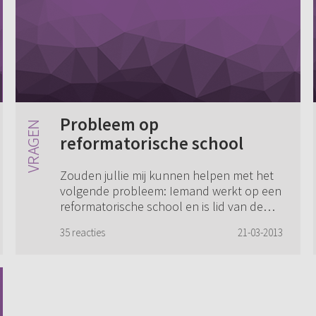
Probleem op
reformatorische school
Zouden jullie mij kunnen helpen met het
volgende probleem: Iemand werkt op een
reformatorische school en is lid van de
Gereformeerde Gemeente. Die persoon wil
35 reacties
21-03-2013
trouwen met iemand die lid is van de
Gere...