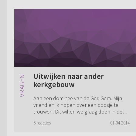
Uitwijken naar ander
kerkgebouw
Aan een dominee van de Ger. Gem. Mijn
vriend en ik hopen over een poosje te
trouwen. Dit willen we graag doen in de
Gereformeerde Gemeente (een vacante
6 reacties
01-04-2014
gemeente). Nu blijkt het zo te zijn dat er
op on...