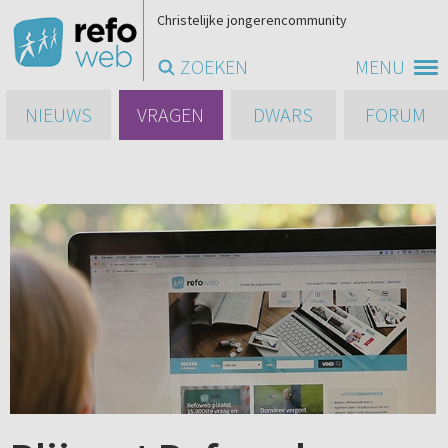
Christelijke jongerencommunity
ZOEKEN
MENU
NIEUWS
VRAGEN
DWARS
FORUM