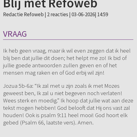
Blij met Refoweb
Redactie Refoweb |
2 reacties
| 03-06-2026| 14:59
VRAAG
Ik heb geen vraag, maar ik wil even zeggen dat ik heel
blij ben dat jullie dit doen; het helpt me zo! Ik bid of
jullie goede antwoorden zullen geven en of het
mensen mag raken en of God erbij wil zijn!
Jozua 5b-6a: “Ik zal met u zijn zoals ik met Mozes
geweest ben, Ik zal u niet begeven noch verlaten!
Wees sterk en moedig.” Ik hoop dat jullie wat aan deze
tekst mogen hebben! God belooft dat Hij ons vast zal
houden! Ook is psalm 9:11 heel mooi! God hoort elk
gebed (Psalm 66, laatste vers). Amen.