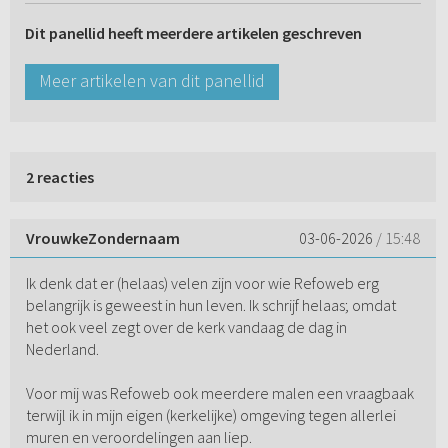
Dit panellid heeft meerdere artikelen geschreven
Meer artikelen van dit panellid
2 reacties
VrouwkeZondernaam
03-06-2026
/ 15:48
Ik denk dat er (helaas) velen zijn voor wie Refoweb erg
belangrijk is geweest in hun leven. Ik schrijf helaas; omdat
het ook veel zegt over de kerk vandaag de dag in
Nederland.
Voor mij was Refoweb ook meerdere malen een vraagbaak
terwijl ik in mijn eigen (kerkelijke) omgeving tegen allerlei
muren en veroordelingen aan liep.