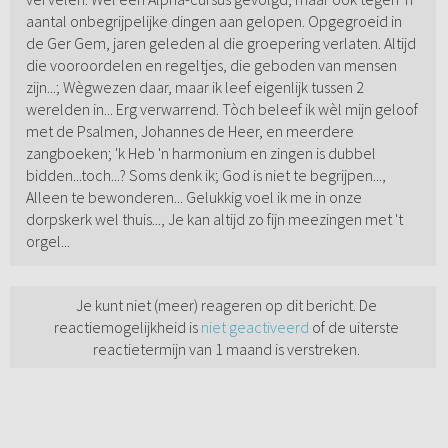
aantal onbegrijpelijke dingen aan gelopen. Opgegroeid in
de Ger Gem, jaren geleden al die groepering verlaten. Altijd
die vooroordelen en regeltjes, die geboden van mensen
zijn...; Wègwezen daar, maar ik leef eigenlijk tussen 2
werelden in... Erg verwarrend. Tòch beleef ik wèl mijn geloof
met de Psalmen, Johannes de Heer, en meerdere
zangboeken; 'k Heb 'n harmonium en zingen is dubbel
bidden...toch...? Soms denk ik; God is niet te begrijpen...,
Alleen te bewonderen... Gelukkig voel ik me in onze
dorpskerk wel thuis..., Je kan altijd zo fijn meezingen met 't
orgel...
Je kunt niet (meer) reageren op dit bericht. De
reactiemogelijkheid is
niet geactiveerd
of de uiterste
reactietermijn van 1 maand is verstreken.