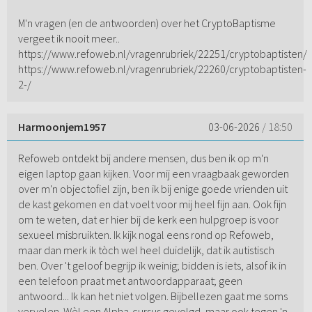
M'n vragen (en de antwoorden) over het CryptoBaptisme
vergeet ik nooit meer..
https://www.refoweb.nl/vragenrubriek/22251/cryptobaptisten/
https://www.refoweb.nl/vragenrubriek/22260/cryptobaptisten-
2-/
Harmoonjem1957
03-06-2026
/ 18:50
Refoweb ontdekt bij andere mensen, dus ben ik op m'n
eigen laptop gaan kijken. Voor mij een vraagbaak geworden
over m'n objectofiel zijn, ben ik bij enige goede vrienden uit
de kast gekomen en dat voelt voor mij heel fijn aan. Ook fijn
om te weten, dat er hier bij de kerk een hulpgroep is voor
sexueel misbruikten. Ik kijk nogal eens rond op Refoweb,
maar dan merk ik tòch wel heel duidelijk, dat ik autistisch
ben. Over 't geloof begrijp ik weinig; bidden is iets, alsof ik in
een telefoon praat met antwoordapparaat; geen
antwoord... Ik kan het niet volgen. Bijbellezen gaat me soms
vervelen. Wèl een Alpha-cursus gevolgd, maar ook tegen 'n