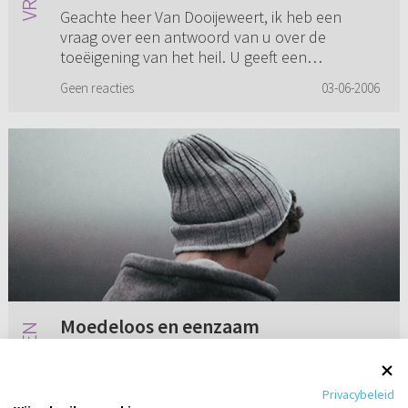
Geachte heer Van Dooijeweert, ik heb een
vraag over een antwoord van u over de
toeëigening van het heil. U geeft een
voorbeeld van een horloge wat op de tafel ligt
Geen reacties
03-06-2006
en als je je hand ophoudt, ontvang j...
Moedeloos en eenzaam
Ik voel me de laatste tijd erg moedeloos en
eenzaam. Er zijn best veel dingen in mijn leven
Privacybeleid
gebeurd die mijn leven op de kop gezet