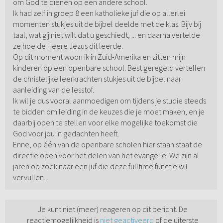
om God te dienen op een andere school.
Ik had zelf in groep 8 een katholieke juf die op allerlei
momenten stukjes uit de bijbel deelde met de klas. Bijv bij
taal, wat gij niet wilt dat u geschiedt, ... en daarna vertelde
ze hoe de Heere Jezus dit leerde.
Op dit moment woon ik in Zuid-Amerika en zitten mijn
kinderen op een openbare school. Best geregeld vertellen
de christelijke leerkrachten stukjes uit de bijbel naar
aanleiding van de lesstof.
Ik wil je dus vooral aanmoedigen om tijdens je studie steeds
te bidden om leiding in de keuzes die je moet maken, en je
daarbij open te stellen voor elke mogelijke toekomst die
God voor jou in gedachten heeft.
Enne, op één van de openbare scholen hier staan staat de
directie open voor het delen van het evangelie. We zijn al
jaren op zoek naar een juf die deze fulltime functie wil
vervullen...
Je kunt niet (meer) reageren op dit bericht. De
reactiemogelijkheid is
niet geactiveerd
of de uiterste