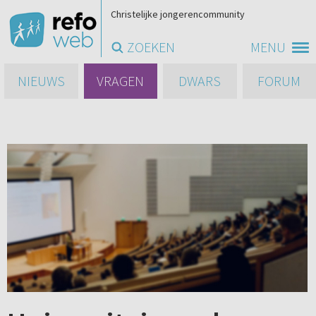
Christelijke jongerencommunity
ZOEKEN
MENU
NIEUWS
VRAGEN
DWARS
FORUM