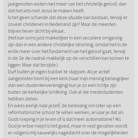
jaargenoten wisten niet meer van het christelijk geloof, dan
dat het iets met Jezus te maken heeft.
Is het geen schande dat deze situatie kan bestaan, terwijl er
zoveel christenen in Nederland zijn? Maar de meesten
blijven liever dicht bij elkaar...
(Het kan soms juist makkelijker in een seculiere omgeving
zijn dan in een andere christelijke stroming, omdat het in de
erste meer over het fundament van het geloof gaat, terwijl
in de 2e de nadruk makkelijk op de verschillen kan komen te
liggen. Maar dat terzijde.)
Durf buiten je eigen bubbel te stappen. Als je actief
aangesloten bent bij een kerk (naar mijn mening belangrijker
dan een studentenvereniging) kun je zo een lichtje zijn
buiten de kerkelijke lichtkring. Ook al die medestudenten
hebben zielen.
En wees eerlijk naar jezelf, de beslissing om later op een
reformatorische school te willen werken, ervaar je dat als
Gods roeping in je leven of is dat meer automatisme? Als
God je ertoe roept is het goed, maar in veel gevallen wordt
er volgens mij nauwelijks nagedacht over de mogelijkheden