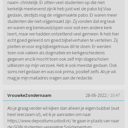
naam- christelijk. Er zitten veel studenten op die niet
kerkelijk meelevend zijn.Ik heb juist wel de pabo bij Viaa
gedaan, destijds nog de vrijgemaakte pabo. Er waren meer
studenten die niet vrijgemaakt zijn. Zij vonden dat erg leuk
en waren erg benieuwd/open voor wat een andere kerk
leert, maar we hadden ontzettend veel gemeen. Ik heb hier
echt goed geleerd om goed bijbelverhalen te vertellen. Zij
pleiten ervoor erg bijbelgetrouw dit te doen. Er werden
toen ook vakken als dogmatiek en kerkgeschiedenis
gegeven enz.Ik mocht toen ook zelf mijn stagescholen
uitkiezen op mijn verzoek. Heb ik ook meestal gedaan. Ook
soms niet gedaan en was ook prima, positief zelfs. Als je wil
mag je mijn mailadres vragen aan de redactie.
VrouwkeZondernaam
28-06-2022
/ 10:47
Als je graag verder wil kijken dan alleen je eigen bubbel (wat
heel leerzaam is!), wil ik je aanraden om naar
https://www.depositumcustodi.nl/ te gaan in plaats van naar
de GGiN studenten vereniging Solidamentum...