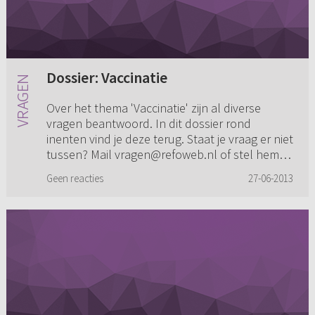
Dossier: Vaccinatie
Over het thema 'Vaccinatie' zijn al diverse
vragen beantwoord. In dit dossier rond
inenten vind je deze terug. Staat je vraag er niet
tussen? Mail vragen@refoweb.nl of stel hem
anoniem ...
Geen reacties
27-06-2013