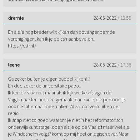
drernie
28-06-2022
/ 12:50
En als je nog breder wilt kijken dan bovengenoemde
verenigingen, kan ik je de csfr aanbevelen.
https://csfr.nl/
leene
28-06-2022
/ 17:36
Ga zeker buiten je eigen bubbel kijken!!!
En doe zeker de universitaire pabo..
Ik ken de viaa niet maar als ik kijk welke afslagen de
Vrijgemaakten hebben gemaakt dan kan ik die persoonlijk
ook niet allemaal meemaken. Al zal dat verschillen per
regio..
Ik snap niet zo goed waarom je niet in het reformatorisch
onderwijs kunt stage lopen als je op de Viaa zit maar wel als
je Windesheim volgt? komt op mij heel onlogisch over. Maar