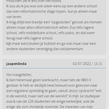
misschien zie ik iets over het hoofd.
Ik zou als ik jou was ook zeker eens op een andere school
dan een reformatorische stage lopen.. kun je alleen maar
van leren.
Ik krijg altijd een beetje een "opgesloten" gevoel als mensen
alleen maar alles reformatorisch willen. Dus refo lagere
school, refo middelbare school, refo pabo, en dat weer
terug naar refo lagere school.
kijk maar eens buiten je bubbel en ga ook maar naar een
andere studenten vereniging dan solidamentum.
jaapenlinda
02-07-2022
/ 18:16
Hoi vraagsteller,
Ik ben helemaal geen leerkracht, maar heb de HBO-V
gedaan. Ik heb er destijds heel bewust voor gekozen naar
een reguliere opleiding te gaan, vanuit Jezus' opdracht "wel
in de wereld, maar niet van de wereld". In mijn 1e studiejaar
was ik van de 120 studenten de enige kerkelijke, ook de
enige die zich christelijk noemde. De meesten van mijn