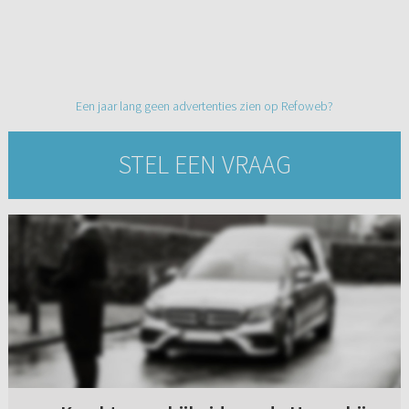
Een jaar lang geen advertenties zien op Refoweb?
STEL EEN VRAAG