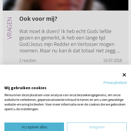
Ook voor mij?
Wat moet ik doen? Ik heb echt Gods liefde
gezien en gemerkt, ik heb een lange tijd
God/Jezus mijn Redder en Verlosser mogen
noemen. Maar nu kan ik dat totaal niet zeggen,
het lijkt net alsof heel m’n ...
2 reacties
16-07-2018
Privacybeleid
Wij gebruiken cookies
1
2
3
We kunnen deze plaatsen voor analyse van onze bezoekersgegevens, om onze
website te verbeteren, gepersonaliseerde inhoud te tonen en om u een geweldige
website-ervaring te bieden. Voor meer informatie over de cookies die we gebruiken
opent u de instellingen.
Stel hier
een vraag
design website door
Accepteer alles
Weigeren