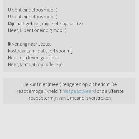
U bent eindeloos mooi. )
U bent eindeloos mooi. )
Mijn hart getuigt, mijn ziel zingt uit: ) 2x
Heer, U bent oneindig mooi. )
Ik verlang naar Jezus;
kostbaar Lam, dat stierf voor mij.
Heel mijn leven geef ik U;
Heer, laat dat mijn offer zijn.
Je kunt niet (meer) reageren op dit bericht. De
reactiemogelijkheid is
niet geactiveerd
of de uiterste
reactietermijn van 1 maand is verstreken.