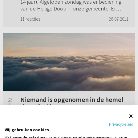
14 jaar). Afgelopen zondag was er bediening
van de Heilige Doop in onze gemeente. Er
waren wat familieleden van ...
11 reacties
26-07-2011
Niemand is opgenomen in de hemel
dan Hijzelf
In Johannes 3:13 zegt Jezus: “En niemand is
Privacybeleid
opgevaren naar de hemel dan Hij Die uit de
Wij gebruiken cookies
hemel neergedaald is, namelijk de Zoon des
We kunnen deze plaatsen voor analyse van onze bezoekersgegevens, om onze