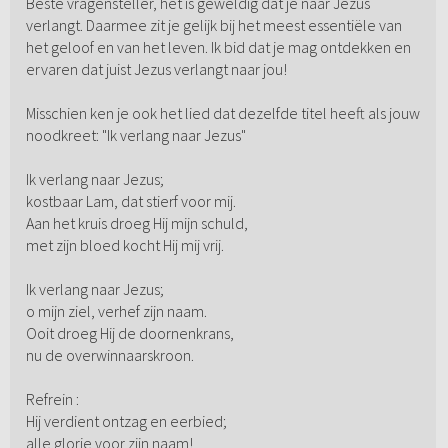
Beste vragensteller, het is geweldig dat je naar Jezus
verlangt. Daarmee zit je gelijk bij het meest essentiële van
het geloof en van het leven. Ik bid dat je mag ontdekken en
ervaren dat juist Jezus verlangt naar jou!
Misschien ken je ook het lied dat dezelfde titel heeft als jouw
noodkreet: "Ik verlang naar Jezus"
Ik verlang naar Jezus;
kostbaar Lam, dat stierf voor mij.
Aan het kruis droeg Hij mijn schuld,
met zijn bloed kocht Hij mij vrij.
Ik verlang naar Jezus;
o mijn ziel, verhef zijn naam.
Ooit droeg Hij de doornenkrans,
nu de overwinnaarskroon.
Refrein :
Hij verdient ontzag en eerbied;
alle glorie voor zijn naam!