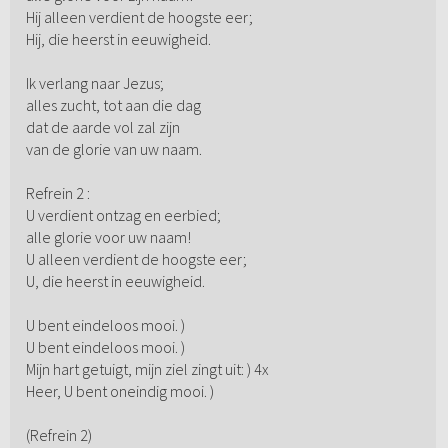
Hij alleen verdient de hoogste eer;
Hij, die heerst in eeuwigheid.
Ik verlang naar Jezus;
alles zucht, tot aan die dag
dat de aarde vol zal zijn
van de glorie van uw naam.
Refrein 2 :
U verdient ontzag en eerbied;
alle glorie voor uw naam!
U alleen verdient de hoogste eer;
U, die heerst in eeuwigheid.
U bent eindeloos mooi. )
U bent eindeloos mooi. )
Mijn hart getuigt, mijn ziel zingt uit: ) 4x
Heer, U bent oneindig mooi. )
(Refrein 2)