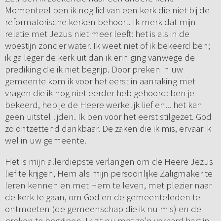
Momenteel ben ik nog lid van een kerk die niet bij de
reformatorische kerken behoort. Ik merk dat mijn
relatie met Jezus niet meer leeft: het is als in de
woestijn zonder water. Ik weet niet of ik bekeerd ben;
ik ga leger de kerk uit dan ik erin ging vanwege de
prediking die ik niet begrijp. Door preken in uw
gemeente kom ik voor het eerst in aanraking met
vragen die ik nog niet eerder heb gehoord: ben je
bekeerd, heb je de Heere werkelijk lief en... het kan
geen uitstel lijden. Ik ben voor het eerst stilgezet. God
zo ontzettend dankbaar. De zaken die ik mis, ervaar ik
wel in uw gemeente.
Het is mijn allerdiepste verlangen om de Heere Jezus
lief te krijgen, Hem als mijn persoonlijke Zaligmaker te
leren kennen en met Hem te leven, met plezier naar
de kerk te gaan, om God en de gemeenteleden te
ontmoeten (de gemeenschap die ik nu mis) en de
preken te begrijpen. Ik zit nu met zo’n verhard hart in