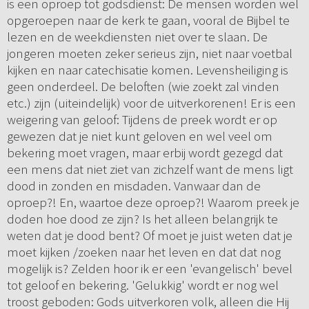
is een oproep tot godsdienst: De mensen worden wel
opgeroepen naar de kerk te gaan, vooral de Bijbel te
lezen en de weekdiensten niet over te slaan. De
jongeren moeten zeker serieus zijn, niet naar voetbal
kijken en naar catechisatie komen. Levensheiliging is
geen onderdeel. De beloften (wie zoekt zal vinden
etc.) zijn (uiteindelijk) voor de uitverkorenen! Er is een
weigering van geloof: Tijdens de preek wordt er op
gewezen dat je niet kunt geloven en wel veel om
bekering moet vragen, maar erbij wordt gezegd dat
een mens dat niet ziet van zichzelf want de mens ligt
dood in zonden en misdaden. Vanwaar dan de
oproep?! En, waartoe deze oproep?! Waarom preek je
doden hoe dood ze zijn? Is het alleen belangrijk te
weten dat je dood bent? Of moet je juist weten dat je
moet kijken /zoeken naar het leven en dat dat nog
mogelijk is? Zelden hoor ik er een 'evangelisch' bevel
tot geloof en bekering. 'Gelukkig' wordt er nog wel
troost geboden: Gods uitverkoren volk, alleen die Hij