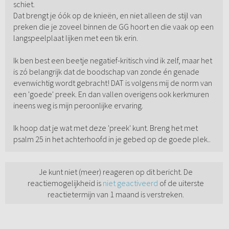
schiet.
Dat brengt je óók op de knieën, en niet alleen de stijl van
preken die je zoveel binnen de GG hoort en die vaak op een
langspeelplaat lijken met een tik erin.
Ik ben best een beetje negatief-kritisch vind ik zelf, maar het
is zó belangrijk dat de boodschap van zonde én genade
evenwichtig wordt gebracht! DAT is volgens mij de norm van
een 'goede' preek. En dan vallen overigens ook kerkmuren
ineens weg is mijn peroonlijke ervaring.
Ik hoop dat je wat met deze 'preek' kunt. Breng het met
psalm 25 in het achterhoofd in je gebed op de goede plek..
Je kunt niet (meer) reageren op dit bericht. De
reactiemogelijkheid is
niet geactiveerd
of de uiterste
reactietermijn van 1 maand is verstreken.