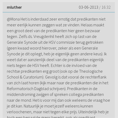
mluther
03-06-2013
/ 16:32
@Mona Het is inderdaad zeer ernstig dat predikanten niet
meer eerlijk kunnen zeggen wat ze vinden. Helaas maakt
een groot deel van de predikanten hier geen bezwaar
tegen. Zelfs ds. Vreugdenhil heeft zich op last van de
Generale Synode uit de HSV commissie terug getrokken
(geen kwaad woord hierover, zeker als een Generale
Synode je dit oplegt, heb je eigenlijk geen andere keus). Ik
weet dat er aanzienlijk deel van de predikanten eigenlijk
niets tegen de HSV heeft. Echter is de invloed van de
rechtse predikanten erg groot (ook op de Theologische
School & Curatorium). Gevolg is dat vooral de rechterflank
van zich laat horen (kijk maar naar de predikanten die in het
Reformatorisch Dagblad schrijven). Predikanten in de
middenstroming zwijgen of spreken collega predikanten
naar de mond. Het is voor mij dan ook weleens de vraag hoe
je dit kan. Natuurlijk je moet jezelf weleens kunnen
verloochenen, maar niet tegen elke prijs. Uiteindelijk heb je
toch een bepaalde grens bereikt, ook als predikant.