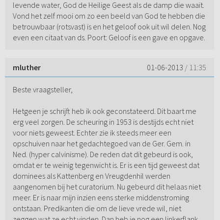
levende water, God de Heilige Geest als de damp die waait.
Vond het zelf mooi om zo een beeld van God te hebben die
betrouwbaar (rotsvast) is en het geloof ook uit wil delen. Nog
even een citaat van ds. Poort: Geloof is een gave en opgave.
mluther
01-06-2013
/ 11:35
Beste vraagsteller,
Hetgeen je schrijft heb ik ook geconstateerd. Dit baart me
erg veel zorgen. De scheuring in 1953 is destijds echt niet
voor niets geweest. Echter zie ik steeds meer een
opschuiven naar het gedachtegoed van de Ger. Gem. in
Ned. (hyper calvinisme). De reden dat dit gebeurd is ook,
omdat er te weinig tegenwicht is. Er is een tijd geweest dat
dominees als Kattenberg en Vreugdenhil werden
aangenomen bij het curatorium. Nu gebeurd dit helaas niet
meer. Er is naar mijn inzien eens sterke middenstroming
ontstaan. Predikanten die om de lieve vrede wil, niet
zeggen wat ze echt vinden. Dan heb je nog een linkerflank,