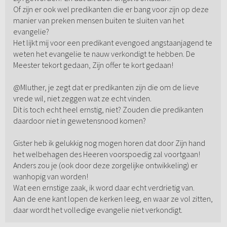
Of zijn er ook wel predikanten die er bang voor zijn op deze
manier van preken mensen buiten te sluiten van het
evangelie?
Het lijkt mij voor een predikant evengoed angstaanjagend te
weten het evangelie te nauw verkondigt te hebben. De
Meester tekort gedaan, Zijn offer te kort gedaan!
@Mluther, je zegt dat er predikanten zijn die om de lieve
vrede wil, niet zeggen wat ze echt vinden.
Dit is toch echt heel ernstig, niet? Zouden die predikanten
daardoor niet in gewetensnood komen?
Gister heb ik gelukkig nog mogen horen dat door Zijn hand
het welbehagen des Heeren voorspoedig zal voortgaan!
Anders zou je (ook door deze zorgelijke ontwikkeling) er
wanhopig van worden!
Wat een ernstige zaak, ik word daar echt verdrietig van.
Aan de ene kant lopen de kerken leeg, en waar ze vol zitten,
daar wordt het volledige evangelie niet verkondigt.