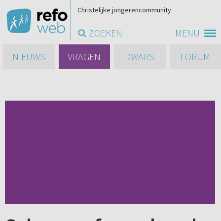
Christelijke jongerencommunity
ZOEKEN
MENU
NIEUWS
VRAGEN
DWARS
FORUM