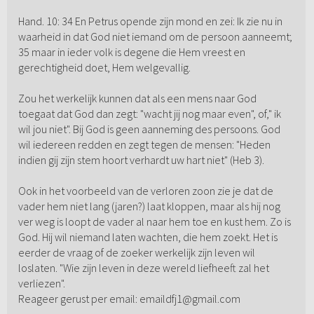
Hand. 10: 34 En Petrus opende zijn mond en zei: Ik zie nu in
waarheid in dat God niet iemand om de persoon aanneemt;
35 maar in ieder volk is degene die Hem vreest en
gerechtigheid doet, Hem welgevallig.
Zou het werkelijk kunnen dat als een mens naar God
toegaat dat God dan zegt: "wacht jij nog maar even", of," ik
wil jou niet". Bij God is geen aanneming des persoons. God
wil iedereen redden en zegt tegen de mensen: "Heden
indien gij zijn stem hoort verhardt uw hart niet" (Heb 3).
Ook in het voorbeeld van de verloren zoon zie je dat de
vader hem niet lang (jaren?) laat kloppen, maar als hij nog
ver weg is loopt de vader al naar hem toe en kust hem. Zo is
God. Hij wil niemand laten wachten, die hem zoekt. Het is
eerder de vraag of de zoeker werkelijk zijn leven wil
loslaten. "Wie zijn leven in deze wereld liefheeft zal het
verliezen".
Reageer gerust per email: emaildfj1@gmail.com