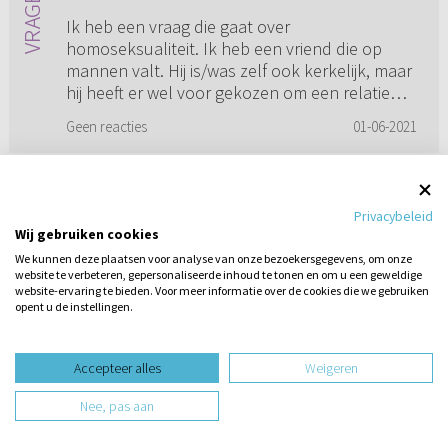
Ik heb een vraag die gaat over
homoseksualiteit. Ik heb een vriend die op
mannen valt. Hij is/was zelf ook kerkelijk, maar
hij heeft er wel voor gekozen om een relatie
aan te gaan met een man. Ik vind...
Geen reacties
01-06-2021
Privacybeleid
Wij gebruiken cookies
We kunnen deze plaatsen voor analyse van onze bezoekersgegevens, om onze
website te verbeteren, gepersonaliseerde inhoud te tonen en om u een geweldige
website-ervaring te bieden. Voor meer informatie over de cookies die we gebruiken
opent u de instellingen.
Stel hier
een vraag
Accepteer alles
Weigeren
Korte broek in de kerk
Nee, pas aan
Is het geoorloofd om in een korte broek naar