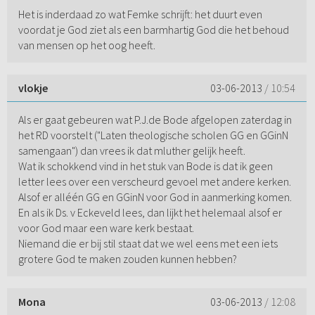
Het is inderdaad zo wat Femke schrijft: het duurt even
voordat je God ziet als een barmhartig God die het behoud
van mensen op het oog heeft.
vlokje
03-06-2013
/ 10:54
Als er gaat gebeuren wat P.J.de Bode afgelopen zaterdag in
het RD voorstelt ("Laten theologische scholen GG en GGinN
samengaan") dan vrees ik dat mluther gelijk heeft.
Wat ik schokkend vind in het stuk van Bode is dat ik geen
letter lees over een verscheurd gevoel met andere kerken.
Alsof er alléén GG en GGinN voor God in aanmerking komen.
En als ik Ds. v Eckeveld lees, dan lijkt het helemaal alsof er
voor God maar een ware kerk bestaat.
Niemand die er bij stil staat dat we wel eens met een iets
grotere God te maken zouden kunnen hebben?
Mona
03-06-2013
/ 12:08