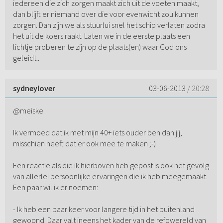
iedereen die zich zorgen maakt zich uit de voeten maakt,
dan blijft er niemand over die voor evenwicht zou kunnen
zorgen. Dan zijn we als stuurlui snel het schip verlaten zodra
het uit de koers raakt. Laten we in de eerste plaats een
lichtje proberen te zijn op de plaats(en) waar God ons
geleidt..
sydneylover
03-06-2013
/ 20:28
@meiske
Ik vermoed dat ik met mijn 40+ iets ouder ben dan jij,
misschien heeft dat er ook mee te maken ;-)
Een reactie als die ik hierboven heb gepost is ook het gevolg
van allerlei persoonlijke ervaringen die ik heb meegemaakt.
Een paar wil ik er noemen:
- Ik heb een paar keer voor langere tijd in het buitenland
gewoond. Daar valt ineens het kader van de refowereld van