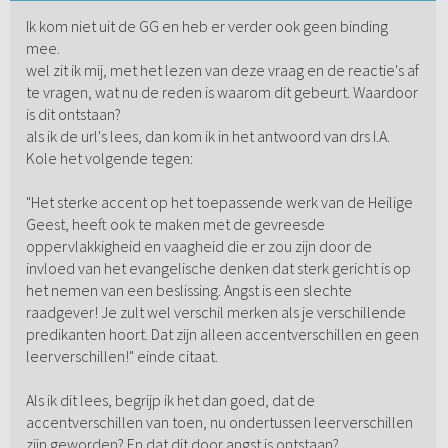
Ik kom niet uit de GG en heb er verder ook geen binding
mee.
wel zit ik mij, met het lezen van deze vraag en de reactie's af
te vragen, wat nu de reden is waarom dit gebeurt. Waardoor
is dit ontstaan?
als ik de url's lees, dan kom ik in het antwoord van drs I.A.
Kole het volgende tegen:
"Het sterke accent op het toepassende werk van de Heilige
Geest, heeft ook te maken met de gevreesde
oppervlakkigheid en vaagheid die er zou zijn door de
invloed van het evangelische denken dat sterk gericht is op
het nemen van een beslissing. Angst is een slechte
raadgever! Je zult wel verschil merken als je verschillende
predikanten hoort. Dat zijn alleen accentverschillen en geen
leerverschillen!" einde citaat.
Als ik dit lees, begrijp ik het dan goed, dat de
accentverschillen van toen, nu ondertussen leerverschillen
zijn geworden? En dat dit door angst is ontstaan?