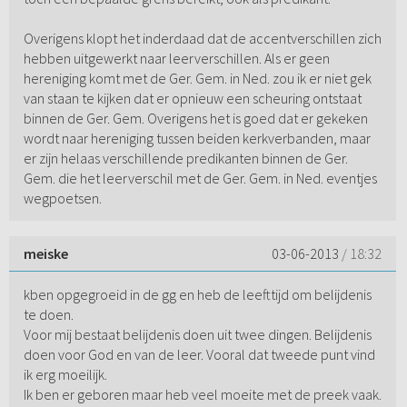
Overigens klopt het inderdaad dat de accentverschillen zich
hebben uitgewerkt naar leerverschillen. Als er geen
hereniging komt met de Ger. Gem. in Ned. zou ik er niet gek
van staan te kijken dat er opnieuw een scheuring ontstaat
binnen de Ger. Gem. Overigens het is goed dat er gekeken
wordt naar hereniging tussen beiden kerkverbanden, maar
er zijn helaas verschillende predikanten binnen de Ger.
Gem. die het leerverschil met de Ger. Gem. in Ned. eventjes
wegpoetsen.
meiske
03-06-2013
/ 18:32
kben opgegroeid in de gg en heb de leefttijd om belijdenis
te doen.
Voor mij bestaat belijdenis doen uit twee dingen. Belijdenis
doen voor God en van de leer. Vooral dat tweede punt vind
ik erg moeilijk.
Ik ben er geboren maar heb veel moeite met de preek vaak.