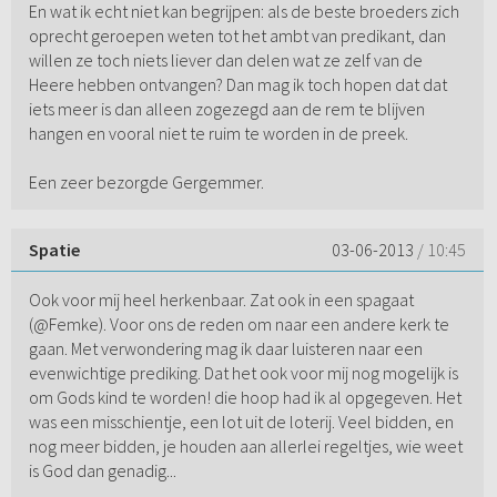
En wat ik echt niet kan begrijpen: als de beste broeders zich
oprecht geroepen weten tot het ambt van predikant, dan
willen ze toch niets liever dan delen wat ze zelf van de
Heere hebben ontvangen? Dan mag ik toch hopen dat dat
iets meer is dan alleen zogezegd aan de rem te blijven
hangen en vooral niet te ruim te worden in de preek.
Een zeer bezorgde Gergemmer.
Spatie
03-06-2013
/ 10:45
Ook voor mij heel herkenbaar. Zat ook in een spagaat
(@Femke). Voor ons de reden om naar een andere kerk te
gaan. Met verwondering mag ik daar luisteren naar een
evenwichtige prediking. Dat het ook voor mij nog mogelijk is
om Gods kind te worden! die hoop had ik al opgegeven. Het
was een misschientje, een lot uit de loterij. Veel bidden, en
nog meer bidden, je houden aan allerlei regeltjes, wie weet
is God dan genadig...