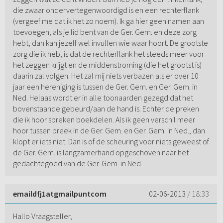
die zwaar ondervertegenwoordigd is en een rechterflank
(vergeef me dat ik het zo noem). Ik ga hier geen namen aan
toevoegen, als je lid bent van de Ger. Gem. en deze zorg
hebt, dan kan jezelf wel invullen wie waar hoort. De grootste
zorg die ik heb, is dat de rechterflank het steeds meer voor
het zeggen krijgt en de middenstroming (die het grootst is)
daarin zal volgen. Het zal mij niets verbazen als er over 10
jaar een hereniging is tussen de Ger. Gem. en Ger. Gem. in
Ned. Helaas wordt er in alle toonaarden gezegd dat het
bovenstaande gebeurd/aan de hand is. Echter de preken
die ik hoor spreken boekdelen. Als ik geen verschil meer
hoor tussen preek in de Ger. Gem. en Ger. Gem. in Ned., dan
klopt er iets niet. Dan is of de scheuring voor niets geweest of
de Ger. Gem. is langzamerhand opgeschoven naar het
gedachtegoed van de Ger. Gem. in Ned.
emaildfj1atgmailpuntcom
02-06-2013
/ 18:33
Hallo Vraagsteller,