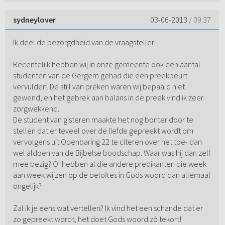
sydneylover
03-06-2013
/ 09:37
Ik deel de bezorgdheid van de vraagsteller.
Recentelijk hebben wij in onze gemeente ook een aantal
studenten van de Gergem gehad die een preekbeurt
vervulden. De stijl van preken waren wij bepaald niet
gewend, en het gebrek aan balans in de preek vind ik zeer
zorgwekkend.
De student van gisteren maakte het nog bonter door te
stellen dat er teveel over de liefde gepreekt wordt om
vervolgens uit Openbaring 22 te citeren over het toe- dan
wel afdoen van de Bijbelse boodschap. Waar was hij dan zelf
mee bezig? Of hebben al die andere predikanten die week
aan week wijzen op de beloftes in Gods woord dan allemaal
ongelijk?
Zal ik je eens wat vertellen? Ik vind het een schande dat er
zo gepreekt wordt, het doet Gods woord zó tekort!