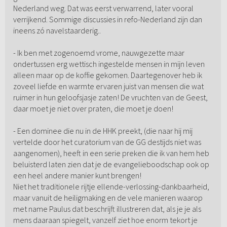
Nederland weg. Dat was eerst verwarrend, later vooral
verrijkend. Sommige discussies in refo-Nederland zijn dan
ineens zó navelstaarderig..
- Ik ben met zogenoemd vrome, nauwgezette maar
ondertussen erg wettisch ingestelde mensen in mijn leven
alleen maar op de koffie gekomen. Daartegenover heb ik
zoveel liefde en warmte ervaren juist van mensen die wat
ruimer in hun geloofsjasje zaten! De vruchten van de Geest,
daar moet je niet over praten, die moet je doen!
- Een dominee die nu in de HHK preekt, (die naar hij mij
vertelde door het curatorium van de GG destijds niet was
aangenomen), heeft in een serie preken die ik van hem heb
beluisterd laten zien dat je de evangelieboodschap ook op
een heel andere manier kunt brengen!
Niet het traditionele rijtje ellende-verlossing-dankbaarheid,
maar vanuit de heiligmaking en de vele manieren waarop
met name Paulus dat beschrijft illustreren dat, als je je als
mens daaraan spiegelt, vanzelf ziet hoe enorm tekort je