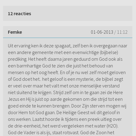
12 reacties
Femke
01-06-2013
/ 11:12
Uit ervaring ken ik deze spagaat, zelf ben ik overgegaan naar
een andere gemeente met een evenwichtige (bijbelse)
prediking. Het heeft daarna jaren geduurd om God ook als
een barmhartige God te zien die juist het behoud van
mensen op het oog heeft. En of je nu wel zelf moet geloven
of God doet het.. het geloof is een mysterie, de bijbel zegt
er veel over maar het valt met onze menselijke verstand
niet sluitend te krijgen. Strijd zelf om in te gaan zei de Here
Jezus en Hij is juist op aarde gekomen om die strijd tot een
goed einde te kunnen brengen. Door Zijn sterven mogen wij
door Hem tot God gaan. De Heilige Geest wil dit geloof in
ons werken. Laatst hoorde ik tijdens een preek uitleg over
de drie-eenheid, het werd vergeleken met water (H2O).
God de Vader is als ijs, staat rotsvast. God de Zoon het