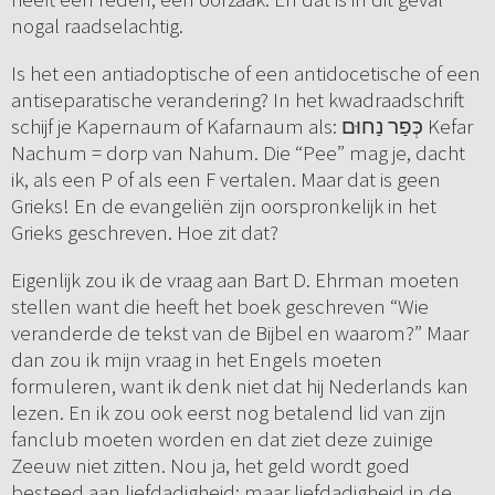
nogal raadselachtig.
Is het een antiadoptische of een antidocetische of een
antiseparatische verandering? In het kwadraadschrift
schijf je Kapernaum of Kafarnaum als: כְּפַר נַחוּם Kefar
Nachum = dorp van Nahum. Die “Pee” mag je, dacht
ik, als een P of als een F vertalen. Maar dat is geen
Grieks! En de evangeliën zijn oorspronkelijk in het
Grieks geschreven. Hoe zit dat?
Eigenlijk zou ik de vraag aan Bart D. Ehrman moeten
stellen want die heeft het boek geschreven “Wie
veranderde de tekst van de Bijbel en waarom?” Maar
dan zou ik mijn vraag in het Engels moeten
formuleren, want ik denk niet dat hij Nederlands kan
lezen. En ik zou ook eerst nog betalend lid van zijn
fanclub moeten worden en dat ziet deze zuinige
Zeeuw niet zitten. Nou ja, het geld wordt goed
besteed aan liefdadigheid; maar liefdadigheid in de