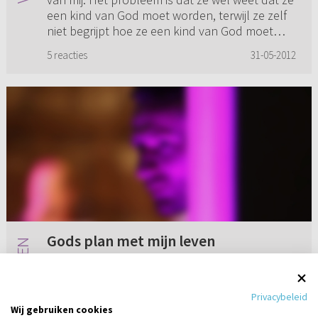
een kind van God moet worden, terwijl ze zelf
niet begrijpt hoe ze een kind van God moet
worden. De meeste ...
5 reacties
31-05-2012
Gods plan met mijn leven
Sinds gisteren ben ik klaar met mijn examens.
Normaal zou ik blij zijn dat ik nu eindelijk
Privacybeleid
vakantie heb. Echter voel ik me helemaal niet
Wij gebruiken cookies