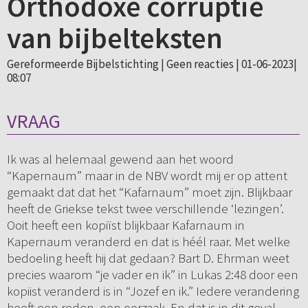
Orthodoxe corruptie
van bijbelteksten
Gereformeerde Bijbelstichting |
Geen reacties
| 01-06-2023|
08:07
VRAAG
Ik was al helemaal gewend aan het woord
“Kapernaum” maar in de NBV wordt mij er op attent
gemaakt dat dat het “Kafarnaum” moet zijn. Blijkbaar
heeft de Griekse tekst twee verschillende ‘lezingen’.
Ooit heeft een kopiïst blijkbaar Kafarnaum in
Kapernaum veranderd en dat is héél raar. Met welke
bedoeling heeft hij dat gedaan? Bart D. Ehrman weet
precies waarom “je vader en ik” in Lukas 2:48 door een
kopiist veranderd is in “Jozef en ik.” Iedere verandering
heeft een reden, een oorzaak. En dat is in dit geval