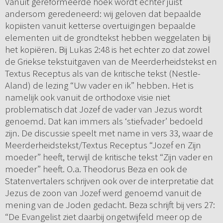
Vanuit gereformeerde hoek wordt echter juist
andersom geredeneerd: wij geloven dat bepaalde
kopiisten vanuit ketterse overtuigingen bepaalde
elementen uit de grondtekst hebben weggelaten bij
het kopiëren. Bij Lukas 2:48 is het echter zo dat zowel
de Griekse tekstuitgaven van de Meerderheidstekst en
Textus Receptus als van de kritische tekst (Nestle-
Aland) de lezing “Uw vader en ik” hebben. Het is
namelijk ook vanuit de orthodoxe visie niet
problematisch dat Jozef de vader van Jezus wordt
genoemd. Dat kan immers als ‘stiefvader’ bedoeld
zijn. De discussie speelt met name in vers 33, waar de
Meerderheidstekst/Textus Receptus “Jozef en Zijn
moeder” heeft, terwijl de kritische tekst “Zijn vader en
moeder” heeft. O.a. Theodorus Beza en ook de
Statenvertalers schrijven ook over de interpretatie dat
Jezus de zoon van Jozef werd genoemd vanuit de
mening van de Joden gedacht. Beza schrijft bij vers 27:
“De Evangelist ziet daarbij ongetwijfeld meer op de