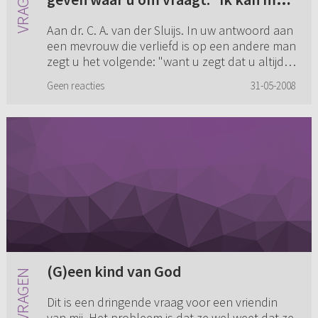
die zin niet uit de voeten. Ik ben een
Aan dr. C. A. van der Sluijs. In uw antwoord aan
jonge vader en gelukkig getrouwd,
een mevrouw die verliefd is op een andere man
echter kom ik niet los van mooie
zegt u het volgende: "want u zegt dat u altijd
vrouwen kijken (...)
bidt tot God of Hij u voor genoemde zonde zal
Geen reacties
31-05-2008
bewaren. Als...
(G)een kind van God
Dit is een dringende vraag voor een vriendin
van mij. Het probleem is dat ze wel weet dat ze