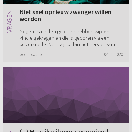
Niet snel opnieuw zwanger willen
worden
Negen maanden geleden hebben wij een
kindje gekregen en die is geboren via een
keizersnede. Nu mag ik dan het eerste jaar niet
zwanger worden en gebruiken wij condooms
Geen reacties
04-12-2020
als anticonceptie. Vroeger wilde...
(...) Maar ik wil vooral een vriend