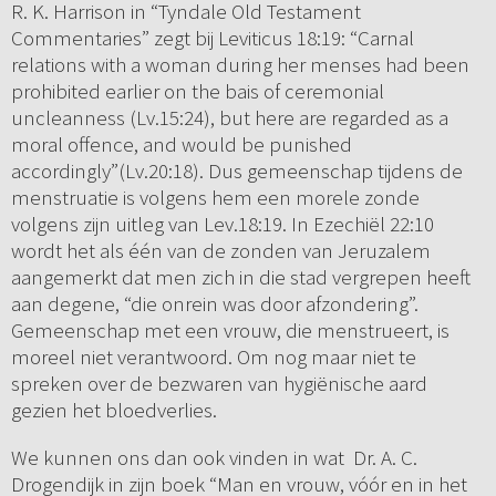
R. K. Harrison in “Tyndale Old Testament
Commentaries” zegt bij Leviticus 18:19: “Carnal
relations with a woman during her menses had been
prohibited earlier on the bais of ceremonial
uncleanness (Lv.15:24), but here are regarded as a
moral offence, and would be punished
accordingly”(Lv.20:18). Dus gemeenschap tijdens de
menstruatie is volgens hem een morele zonde
volgens zijn uitleg van Lev.18:19. In Ezechiël 22:10
wordt het als één van de zonden van Jeruzalem
aangemerkt dat men zich in die stad vergrepen heeft
aan degene, “die onrein was door afzondering”.
Gemeenschap met een vrouw, die menstrueert, is
moreel niet verantwoord. Om nog maar niet te
spreken over de bezwaren van hygiënische aard
gezien het bloedverlies.
We kunnen ons dan ook vinden in wat Dr. A. C.
Drogendijk in zijn boek “Man en vrouw, vóór en in het