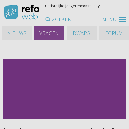
Christelijke jongerencommunity
ZOEKEN
MENU
NIEUWS
VRAGEN
DWARS
FORUM