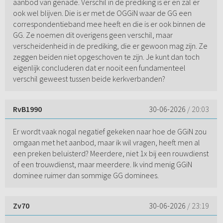
aanbod van genade. Verschil in de prediking is er en zal er
ook wel blijven. Die is er met de OGGiN waar de GG een
correspondentieband mee heeft en die is er ook binnen de
GG. Ze noemen dit overigens geen verschil, maar
verscheidenheid in de prediking, die er gewoon mag zijn. Ze
zeggen beiden niet opgeschoven te zijn. Je kunt dan toch
eigenlijk concluderen dat er nooit een fundamenteel
verschil geweest tussen beide kerkverbanden?
RvB1990
30-06-2026
/ 20:03
Er wordt vaak nogal negatief gekeken naar hoe de GGiN zou
omgaan met het aanbod, maar ik wil vragen, heeft men al
een preken beluisterd? Meerdere, niet 1x bij een rouwdienst
of een trouwdienst, maar meerdere. Ik vind menig GGiN
dominee ruimer dan sommige GG dominees.
Zv70
30-06-2026
/ 23:19