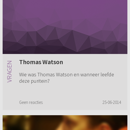
Thomas Watson
Wie was Thomas Watson en wanneer leefde
deze puritein?
Geen reacties
25-06-2014