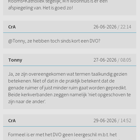
Rooms=Katholiek tegelijk; M'n woonhuis is er een
afspiegeling van. Het is goed zo!
CrA
26-06-2026
/ 22:14
@Tonny, ze hebben toch sinds kort een DVO?
Tonny
27-06-2026
/ 08:05
Ja, ze zijn overeengekomen wat termen taalkundig gezien
betekenen. Niet of dat in de praktijk betekent dat de
genade ruimer of juist minder ruim gaat worden gepredikt.
Beide kerkverbanden zeggen namelijk 'niet opgeschoven te
zijn naar de ander'.
CrA
29-06-2026
/ 14:52
Formeel is er met het DVO geen leergeschil m.b.t. het