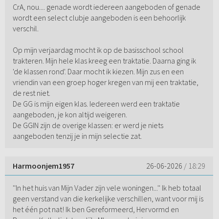
CrA, nou.... genade wordt iedereen aangeboden of genade
wordt een select clubje aangeboden is een behoorlijk
verschil.
Op mijn verjaardag mocht ik op de basisschool school
trakteren. Mijn hele klas kreeg een traktatie. Daarna ging ik
'de klassen rond'. Daar mocht ik kiezen. Mijn zus en een
vriendin van een groep hoger kregen van mij een traktatie,
de rest niet.
De GG is mijn eigen klas. Iedereen werd een traktatie
aangeboden, je kon altijd weigeren.
De GGIN zijn de overige klassen: er werd je niets
aangeboden tenzij je in mijn selectie zat.
Harmoonjem1957
26-06-2026
/ 18:29
''In het huis van Mijn Vader zijn vele woningen...'' Ik heb totaal
geen verstand van die kerkelijke verschillen, want voor mij is
het één pot nat! Ik ben Gereformeerd, Hervormd en