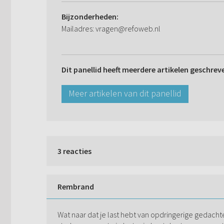
Bijzonderheden:
Mailadres: vragen@refoweb.nl
Dit panellid heeft meerdere artikelen geschrev
Meer artikelen van dit panellid
3 reacties
Rembrand
Wat naar dat je last hebt van opdringerige gedacht