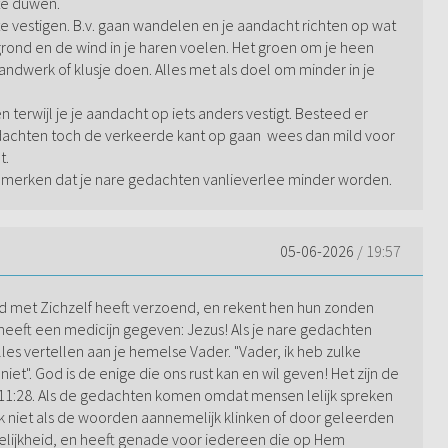
te duwen.
e vestigen. B.v. gaan wandelen en je aandacht richten op wat
e grond en de wind in je haren voelen. Het groen om je heen
andwerk of klusje doen. Alles met als doel om minder in je
n terwijl je je aandacht op iets anders vestigt. Besteed er
dachten toch de verkeerde kant op gaan wees dan mild voor
t.
lt merken dat je nare gedachten vanlieverlee minder worden.
05-06-2026
/ 19:57
reld met Zichzelf heeft verzoend, en rekent hen hun zonden
Hij heeft een medicijn gegeven: Jezus! Als je nare gedachten
les vertellen aan je hemelse Vader. "Vader, ik heb zulke
iet". God is de enige die ons rust kan en wil geven! Het zijn de
 11:28. Als de gedachten komen omdat mensen lelijk spreken
 niet als de woorden aannemelijk klinken of door geleerden
ndelijkheid, en heeft genade voor iedereen die op Hem