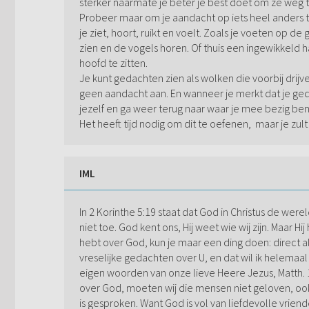
sterker naarmate je beter je best doet om ze weg 
Probeer maar om je aandacht op iets heel anders t
je ziet, hoort, ruikt en voelt. Zoals je voeten op d
zien en de vogels horen. Of thuis een ingewikkeld h
hoofd te zitten.
Je kunt gedachten zien als wolken die voorbij drijve
geen aandacht aan. En wanneer je merkt dat je ge
jezelf en ga weer terug naar waar je mee bezig ben
Het heeft tijd nodig om dit te oefenen, maar je zu
IML
In 2 Korinthe 5:19 staat dat God in Christus de we
niet toe. God kent ons, Hij weet wie wij zijn. Maar 
hebt over God, kun je maar een ding doen: direct al
vreselijke gedachten over U, en dat wil ik helemaal n
eigen woorden van onze lieve Heere Jezus, Matth.
over God, moeten wij die mensen niet geloven, ook
is gesproken. Want God is vol van liefdevolle vrie