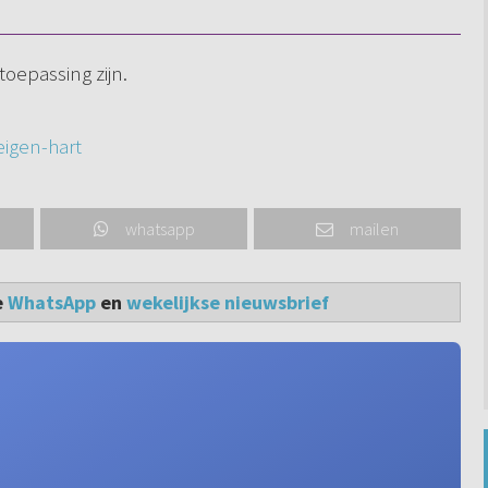
oepassing zijn.
eigen-hart
whatsapp
mailen
e
WhatsApp
en
wekelijkse nieuwsbrief