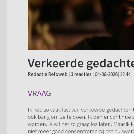
Verkeerde gedacht
Redactie Refoweb |
3 reacties
| 04-06-2026| 12:44
VRAAG
Ik heb zo vaak last van verkeerde gedachten 
ook bang om ze te doen. Ik ben er continue ale
worden. Ik wil het zo graag los laten. Maar ik ka
niet meer goed concentreren bij het huiswe