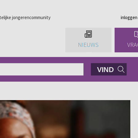
telijke jongerencommunity
inloggen
NIEUWS
VRA
VIND