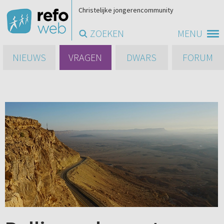
Christelijke jongerencommunity
ZOEKEN
MENU
NIEUWS
VRAGEN
DWARS
FORUM