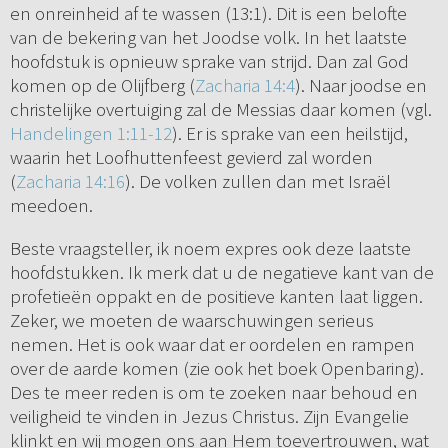
en onreinheid af te wassen (13:1). Dit is een belofte
van de bekering van het Joodse volk. In het laatste
hoofdstuk is opnieuw sprake van strijd. Dan zal God
komen op de Olijfberg (
Zacharia 14:4
). Naar joodse en
christelijke overtuiging zal de Messias daar komen (vgl.
Handelingen 1:11-12
). Er is sprake van een heilstijd,
waarin het Loofhuttenfeest gevierd zal worden
(
Zacharia 14:16
). De volken zullen dan met Israël
meedoen.
Beste vraagsteller, ik noem expres ook deze laatste
hoofdstukken. Ik merk dat u de negatieve kant van de
profetieën oppakt en de positieve kanten laat liggen.
Zeker, we moeten de waarschuwingen serieus
nemen. Het is ook waar dat er oordelen en rampen
over de aarde komen (zie ook het boek Openbaring).
Des te meer reden is om te zoeken naar behoud en
veiligheid te vinden in Jezus Christus. Zijn Evangelie
klinkt en wij mogen ons aan Hem toevertrouwen, wat