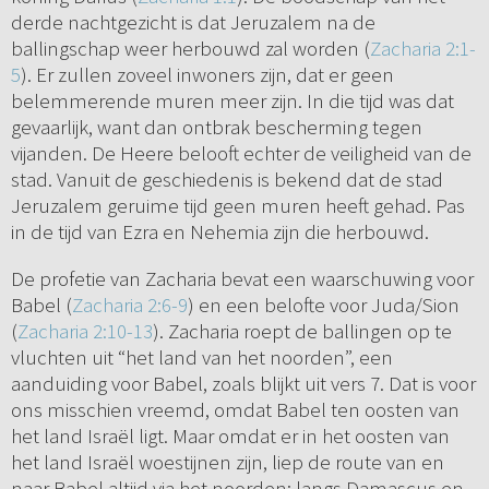
derde nachtgezicht is dat Jeruzalem na de
ballingschap weer herbouwd zal worden (
Zacharia 2:1-
5
). Er zullen zoveel inwoners zijn, dat er geen
belemmerende muren meer zijn. In die tijd was dat
gevaarlijk, want dan ontbrak bescherming tegen
vijanden. De Heere belooft echter de veiligheid van de
stad. Vanuit de geschiedenis is bekend dat de stad
Jeruzalem geruime tijd geen muren heeft gehad. Pas
in de tijd van Ezra en Nehemia zijn die herbouwd.
De profetie van Zacharia bevat een waarschuwing voor
Babel (
Zacharia 2:6-9
) en een belofte voor Juda/Sion
(
Zacharia 2:10-13
). Zacharia roept de ballingen op te
vluchten uit “het land van het noorden”, een
aanduiding voor Babel, zoals blijkt uit vers 7. Dat is voor
ons misschien vreemd, omdat Babel ten oosten van
het land Israël ligt. Maar omdat er in het oosten van
het land Israël woestijnen zijn, liep de route van en
naar Babel altijd via het noorden: langs Damascus en