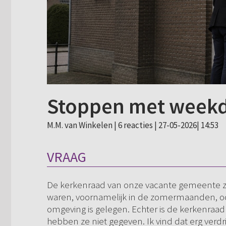
Stoppen met weekd
M.M. van Winkelen |
6 reacties
| 27-05-2026| 14:53
VRAAG
De kerkenraad van onze vacante gemeente zor
waren, voornamelijk in de zomermaanden, oo
omgeving is gelegen. Echter is de kerkenraad
hebben ze niet gegeven. Ik vind dat erg verdri