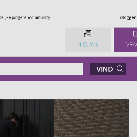
telijke jongerencommunity
inloggen
NIEUWS
VRA
VIND