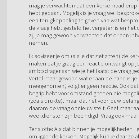
mag je verwachten dat een kerkenraad erop t
hebt gedaan. Mogelijk is je vraag wel bespro
een terugkoppeling te geven van wat besproke
de vraag hebt gesteld het vergeten is en het
zij, je mag gewoon verwachten dat er een inho
nemen.
Ik adviseer je om (als je dat ziet zitten) de
maken dat je graag een reactie ontvangt op je
ambtsdrager aan wie je het laatst de vraag g
Vertel maar gewoon wat er aan de hand is: je 
meegenomen’, volgt er geen reactie. Ook dat j
begrip hebt voor omstandigheden die mogelijk
(zoals drukte), maar dat het voor jouw belang
daarom de vraag opnieuw stelt. Geef maar aa
weekdiensten zijn beëindigd. Vraag ook maar
Tenslotte: Als dat binnen je mogelijkheden l
omliggende kerken. Mogelijk kun je daar zo a