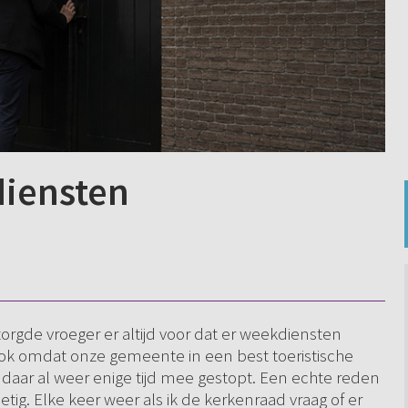
iensten
gde vroeger er altijd voor dat er weekdiensten
k omdat onze gemeente in een best toeristische
 daar al weer enige tijd mee gestopt. Een echte reden
etig. Elke keer weer als ik de kerkenraad vraag of er