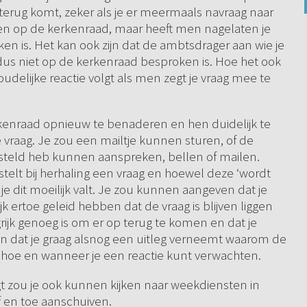
erug komt, zeker als je er meermaals navraag naar
ken op de kerkenraad, maar heeft men nagelaten je
n is. Het kan ook zijn dat de ambtsdrager aan wie je
 dus niet op de kerkenraad besproken is. Hoe het ook
udelijke reactie volgt als men zegt je vraag mee te
 kerkenraad opnieuw te benaderen en hen duidelijk te
 vraag. Je zou een mailtje kunnen sturen, of de
esteld heb kunnen aanspreken, bellen of mailen.
stelt bij herhaling een vraag en hoewel deze ‘wordt
e dit moeilijk valt. Je zou kunnen aangeven dat je
 ertoe geleid hebben dat de vraag is blijven liggen
rijk genoeg is om er op terug te komen en dat je
n dat je graag alsnog een uitleg verneemt waarom de
 hoe en wanneer je een reactie kunt verwachten.
igt zou je ook kunnen kijken naar weekdiensten in
f en toe aanschuiven.