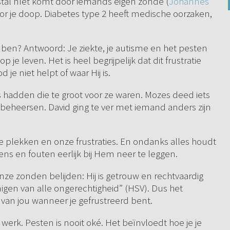
estal níet komt door iemands eigen zonde (
Johannes
or je doop. Diabetes type 2 heeft medische oorzaken,
d ben? Antwoord: Je ziekte, je autisme en het pesten
 je leven. Het is heel begrijpelijk dat dit frustratie
 je niet helpt of waar Hij is.
 hadden die te groot voor ze waren. Mozes deed iets
n beheersen. David ging te ver met iemand anders zijn
.
ke plekken en onze frustraties. En ondanks alles houdt
ens en fouten eerlijk bij Hem neer te leggen.
 onze zonden belijden: Hij is getrouw en rechtvaardig
igen van alle ongerechtigheid” (HSV). Dus het
 van jou wanneer je gefrustreerd bent.
erk. Pesten is nooit oké. Het beïnvloedt hoe je je