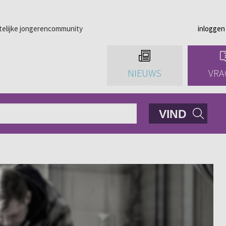
telijke jongerencommunity
inloggen
NIEUWS
VRA
VIND