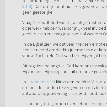
Testament legt Jezus juist uit dat ziekte me
9:1-3
). Daarom: je bent niet ziek geworden do
geen geestelijke.
Vraag 2. Houdt God van mij als ik gefrustreer
op je werk hebben waarschijnlijk veel invloed op
geeft. Misschien vraag je je soms af waarom God
In de Bijbel zien we dat veel mensen emoties
heel verkeerd omdat hij zijn emoties niet ko
vrouw. Toch hield God van hen. Hij vergaf hen
Dit zegt iets belangrijks: God kent onze zwak
Hij van ons. Hij nodigt ons uit om onze gevoel
In
1 Johannes 1:9
klinkt een belofte: “Als wij
om ons de zonden te vergeven en ons te rein
antwoord op jouw vraag is: Ja, God houdt ook
Ik zou nog terugkomen over het pesten op je w