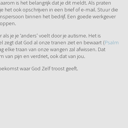
 Daarom is het belangrijk dat je dit meldt. Als praten
n je het ook opschrijven in een brief of e-mail. Stuur die
enspersoon binnen het bedrijf. Een goede werkgever
toppen.
als je je ‘anders’ voelt door je autisme. Het is
el zegt dat God al onze tranen ziet en bewaart (
Psalm
g elke traan van onze wangen zal afwissen. Dat
 van pijn en verdriet, ook dat van jou.
toekomst waar God Zelf troost geeft.