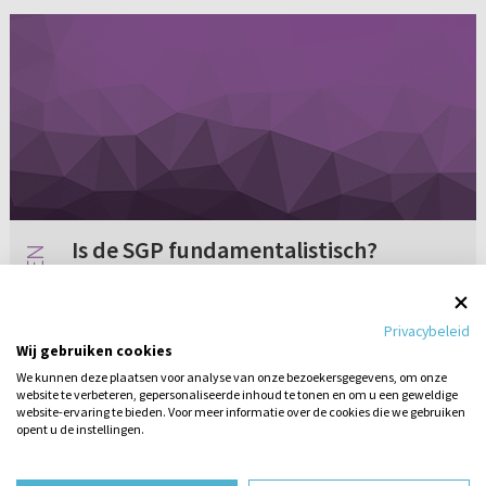
Is de SGP fundamentalistisch?
Is de SGP fundamentalistisch? Ze willen het
land regeren op theocratische wijze, maar dan
Privacybeleid
wel net op hun manier, en niet op bijvoorbeeld
Wij gebruiken cookies
de manier van de baptisten. Hoe zit dat?
We kunnen deze plaatsen voor analyse van onze bezoekersgegevens, om onze
website te verbeteren, gepersonaliseerde inhoud te tonen en om u een geweldige
Geen reacties
01-10-2001
website-ervaring te bieden. Voor meer informatie over de cookies die we gebruiken
opent u de instellingen.
Stel hier