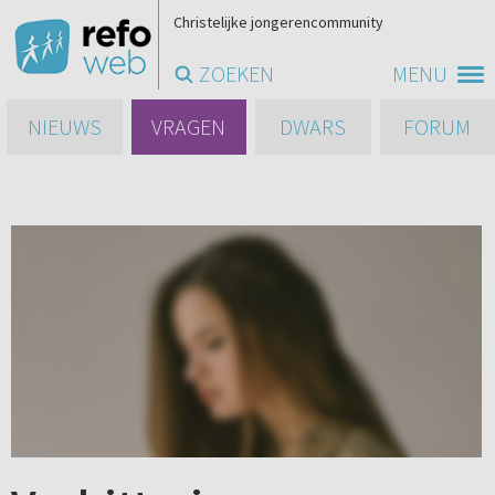
Christelijke jongerencommunity
ZOEKEN
MENU
NIEUWS
VRAGEN
DWARS
FORUM