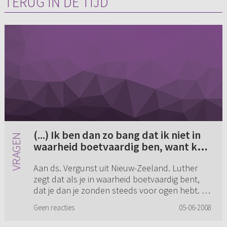
TERUG IN DE TIJD
(...) Ik ben dan zo bang dat ik niet in
waarheid boetvaardig ben, want ken
ik dat zo diep als Luther? En zo komt
Aan ds. Vergunst uit Nieuw-Zeeland. Luther
er maar geen zekerheid. Zo blijft de
zegt dat als je in waarheid boetvaardig bent,
angstige twijfel (...)
dat je dan je zonden steeds voor ogen hebt. Ik
ben dan zo bang dat ik niet in waarheid
Geen reacties
05-06-2008
boetvaardig ben, want ke...