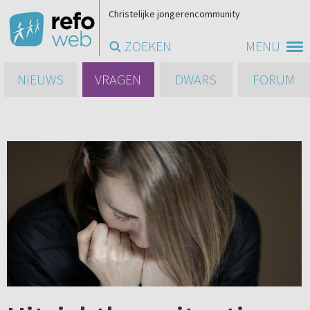
Christelijke jongerencommunity
ZOEKEN
MENU
NIEUWS
VRAGEN
DWARS
FORUM