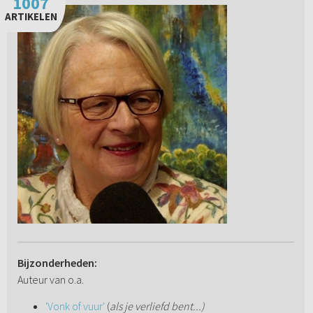
1007
ARTIKELEN
Bijzonderheden:
Auteur van o.a.
'Vonk of vuur'
(
als je verliefd bent...)