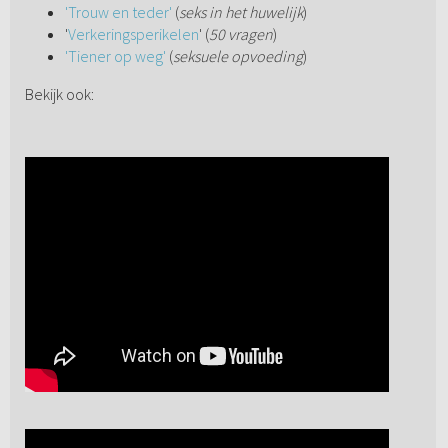
'Trouw en teder'
(
seks in het huwelijk
)
'
Verkeringsperikelen
' (
50 vragen
)
'Tiener op weg'
(
seksuele opvoeding
)
Bekijk ook: