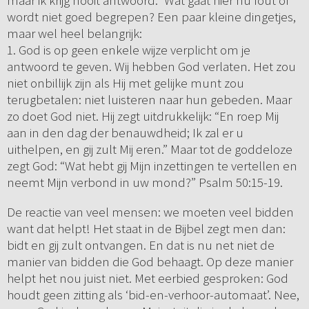
maar ik krijg nooit antwoord.” Wat gaat hier nu fout of
wordt niet goed begrepen? Een paar kleine dingetjes,
maar wel heel belangrijk:
1. God is op geen enkele wijze verplicht om je
antwoord te geven. Wij hebben God verlaten. Het zou
niet onbillijk zijn als Hij met gelijke munt zou
terugbetalen: niet luisteren naar hun gebeden. Maar
zo doet God niet. Hij zegt uitdrukkelijk: “En roep Mij
aan in den dag der benauwdheid; Ik zal er u
uithelpen, en gij zult Mij eren.” Maar tot de goddeloze
zegt God: “Wat hebt gij Mijn inzettingen te vertellen en
neemt Mijn verbond in uw mond?” Psalm 50:15-19.
De reactie van veel mensen: we moeten veel bidden
want dat helpt! Het staat in de Bijbel zegt men dan:
bidt en gij zult ontvangen. En dat is nu net niet de
manier van bidden die God behaagt. Op deze manier
helpt het nou juist niet. Met eerbied gesproken: God
houdt geen zitting als ‘bid-en-verhoor-automaat’. Nee,