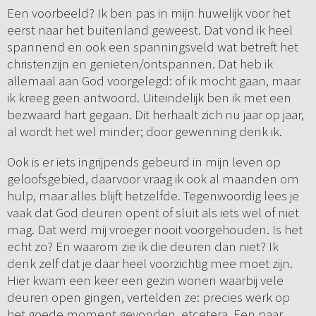
Een voorbeeld? Ik ben pas in mijn huwelijk voor het
eerst naar het buitenland geweest. Dat vond ik heel
spannend en ook een spanningsveld wat betreft het
christenzijn en genieten/ontspannen. Dat heb ik
allemaal aan God voorgelegd: of ik mocht gaan, maar
ik kreeg geen antwoord. Uiteindelijk ben ik met een
bezwaard hart gegaan. Dit herhaalt zich nu jaar op jaar,
al wordt het wel minder; door gewenning denk ik.
Ook is er iets ingrijpends gebeurd in mijn leven op
geloofsgebied, daarvoor vraag ik ook al maanden om
hulp, maar alles blijft hetzelfde. Tegenwoordig lees je
vaak dat God deuren opent of sluit als iets wel of niet
mag. Dat werd mij vroeger nooit voorgehouden. Is het
echt zo? En waarom zie ik die deuren dan niet? Ik
denk zelf dat je daar heel voorzichtig mee moet zijn.
Hier kwam een keer een gezin wonen waarbij vele
deuren open gingen, vertelden ze: precies werk op
het goede moment gevonden, etcetera. Een paar