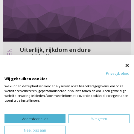
Uiterlijk, rijkdom en dure
merkkleding
Hoe komt het toch dat juist mensen met een
Privacybeleid
reformatorisch geloof zo bezig zijn met het
Wij gebruiken cookies
uiterlijk, met rijkdom, dure merkkleding of
We kunnen deze plaatsen voor analyse van onze bezoekersgegevens, om onze
nieuwe gezinsauto's in plaats van
website te verbeteren, gepersonaliseerde inhoud te tonen en om u een geweldige
13 reacties
16-09-2013
tweedehands? Wij waren pas op een A...
website-ervaring te bieden. Voor meer informatie over de cookies die we gebruiken
opent u de instellingen.
Stel hier
een vraag
design website door
Accepteer alles
Weigeren
website-ontwikkeling door
Nee, pas aan