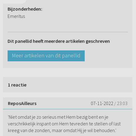
Bijzonderheden:
Emeritus
Dit panellid heeft meerdere artikelen geschreven
Meer artikelen van dit panellid
1 reactie
ReposAilleurs
07-11-2022
/ 23:03
'Niet omdat je zo serieus met Hem bezig bent en je
verschrikkelijk inspant om Hem tevreden te stellen of last
kreeg van de zonden, maar omdat Hij je wil behouden.'