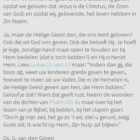
opdat we geloven dat Jezus is de Christus, de Zoon
van God; en opdat wij, gelovende, het leven hebben in
Zin Naam.
Ja, maar de Heilige Geest dan, die ons leert geloven?
Ook die wil God ons geven. Ook die belooft Hij. Je hoeft
je lege, zondige hand maar open te houden en bij
Hem bedelen (dat is toch bidden?) en Hij schenkt
Hem. Lees
Lukas 11 vers 13
maar: “Indien dan gij, die
boos zijt, weet uw kinderen goede gaven te geven,
hoeveel te meer zal uw Vader, Die in de hemelen is,
de Heilige Geest geven aan hen, die Hem bidden.”
Geloof je dat? Want dat geeft rust. Neem de woorden
van de dichter van
Psalm 62: 4a
maar over bij het
lezen van je Bijbel, bij bidden, bij het slapen gaan:
“Doch gij mijn ziel, het ga zo 't wil, stel u gerust, zwijg
Gode stil; Ik wacht op Hem, Zijn hulp zal blijken.”
Ds. G. van den Groep