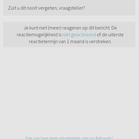
Zult u dit nooit vergeten, vraagsteller?
Je kunt niet (meer) reageren op dit bericht. De
reactiemogelijkheid is
niet geactiveerd
of de uiterste
reactietermijn van 1 maand is verstreken.
Een jaar lang geen advertenties zien op Refoweb?