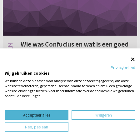
Wie was Confucius en wat is een goed
boek met zijn citaten?
Wie was Confucius en wat is een goed boek
Privacybeleid
met zijn citaten?
Wij gebruiken cookies
We kunnen deze plaatsen voor analyse van onze bezoekersgegevens, om onze
website te verbeteren, gepersonaliseerde inhoud te tonen en om u een geweldige
Geen reacties
03-11-2007
website-ervaring te bieden. Voor meer informatie over de cookies die we gebruiken
opent u de instellingen.
Stel hier
een vraag
design website door
Accepteer alles
Weigeren
website-ontwikkeling door
Nee, pas aan
hosting website door