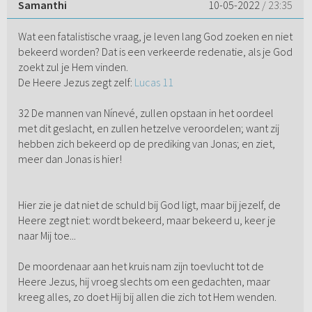
Samanthi
10-05-2022
/ 23:35
Wat een fatalistische vraag, je leven lang God zoeken en niet
bekeerd worden? Dat is een verkeerde redenatie, als je God
zoekt zul je Hem vinden.
De Heere Jezus zegt zelf:
Lucas 11
32 De mannen van Nínevé, zullen opstaan in het oordeel
met dit geslacht, en zullen hetzelve veroordelen; want zij
hebben zich bekeerd op de prediking van Jonas; en ziet,
meer dan Jonas is hier!
Hier zie je dat niet de schuld bij God ligt, maar bij jezelf, de
Heere zegt niet: wordt bekeerd, maar bekeerd u, keer je
naar Mij toe...
De moordenaar aan het kruis nam zijn toevlucht tot de
Heere Jezus, hij vroeg slechts om een gedachten, maar
kreeg alles, zo doet Hij bij allen die zich tot Hem wenden.