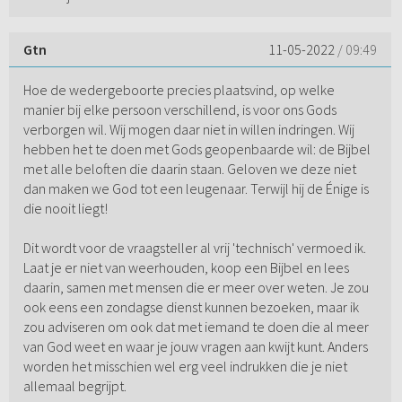
Gtn
11-05-2022
/ 09:49
Hoe de wedergeboorte precies plaatsvind, op welke
manier bij elke persoon verschillend, is voor ons Gods
verborgen wil. Wij mogen daar niet in willen indringen. Wij
hebben het te doen met Gods geopenbaarde wil: de Bijbel
met alle beloften die daarin staan. Geloven we deze niet
dan maken we God tot een leugenaar. Terwijl hij de Énige is
die nooit liegt!
Dit wordt voor de vraagsteller al vrij 'technisch' vermoed ik.
Laat je er niet van weerhouden, koop een Bijbel en lees
daarin, samen met mensen die er meer over weten. Je zou
ook eens een zondagse dienst kunnen bezoeken, maar ik
zou adviseren om ook dat met iemand te doen die al meer
van God weet en waar je jouw vragen aan kwijt kunt. Anders
worden het misschien wel erg veel indrukken die je niet
allemaal begrijpt.