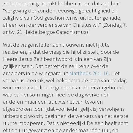
ze het er naar gemaakt hebben, maar dat aan hen
“vergeving der zonden, eeuwige gerechtigheid en
zaligheid van God geschonken is, uit louter genade,
alleen om der verdienste van Christus wil” (Zondag 7,
antw. 21 Heidelbergse Catechismus)!
Wat de vragensteller zich trouwens niet lijkt te
realiseren, is dat de vraag die hij of zij stelt, door de
Heere Jezus Zelf beantwoord is in één van Zijn
gelijkenissen. Dat betreft de gelijkenis over de
arbeiders in de wijngaard uit
Mattheüs 20:1-16
. Het
verhaal is, denk ik, wel bekend: in de loop van de dag
worden verschillende groepen arbeiders ingehuurd,
waarvan er sommigen heel de dag werken en
anderen maar een uur. Als het van tevoren
afgesproken loon (dat voor ieder gelijk is) vervolgens
uitbetaald wordt, beginnen de werkers van het eerste
uur te mopperen. Dat is niet eerlijk! De één heeft acht
of tien uur gewerkt en de ander maar één uur, en