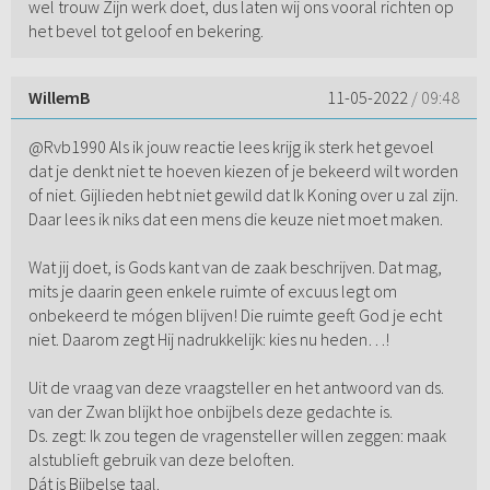
wel trouw Zijn werk doet, dus laten wij ons vooral richten op
het bevel tot geloof en bekering.
WillemB
11-05-2022
/ 09:48
@Rvb1990 Als ik jouw reactie lees krijg ik sterk het gevoel
dat je denkt niet te hoeven kiezen of je bekeerd wilt worden
of niet. Gijlieden hebt niet gewild dat Ik Koning over u zal zijn.
Daar lees ik niks dat een mens die keuze niet moet maken.
Wat jij doet, is Gods kant van de zaak beschrijven. Dat mag,
mits je daarin geen enkele ruimte of excuus legt om
onbekeerd te mógen blijven! Die ruimte geeft God je echt
niet. Daarom zegt Hij nadrukkelijk: kies nu heden…!
Uit de vraag van deze vraagsteller en het antwoord van ds.
van der Zwan blijkt hoe onbijbels deze gedachte is.
Ds. zegt: Ik zou tegen de vragensteller willen zeggen: maak
alstublieft gebruik van deze beloften.
Dát is Bijbelse taal.