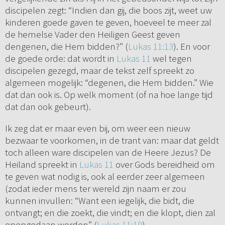
discipelen zegt: “Indien dan gij, die boos zijt, weet uw
kinderen goede gaven te geven, hoeveel te meer zal
de hemelse Vader den Heiligen Geest geven
dengenen, die Hem bidden?” (
Lukas 11:13
). En voor
de goede orde: dat wordt in
Lukas 11
wel tegen
discipelen gezegd, maar de tekst zelf spreekt zo
algemeen mogelijk: “degenen, die Hem bidden.” Wie
dat dan ook is. Op welk moment (of na hoe lange tijd
dat dan ook gebeurt).
Ik zeg dat er maar even bij, om weer een nieuw
bezwaar te voorkomen, in de trant van: maar dat geldt
toch alleen ware discipelen van de Heere Jezus? De
Heiland spreekt in
Lukas 11
over Gods bereidheid om
te geven wat nodig is, ook al eerder zeer algemeen
(zodat ieder mens ter wereld zijn naam er zou
kunnen invullen: “Want een iegelijk, die bidt, die
ontvangt; en die zoekt, die vindt; en die klopt, dien zal
opengedaan worden” (
Lukas 11:10
).