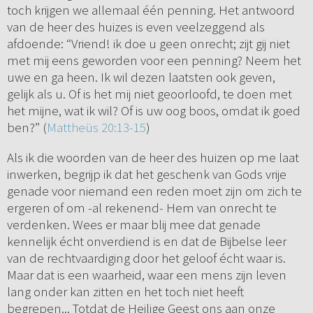
toch krijgen we allemaal één penning. Het antwoord
van de heer des huizes is even veelzeggend als
afdoende: “Vriend! ik doe u geen onrecht; zijt gij niet
met mij eens geworden voor een penning? Neem het
uwe en ga heen. Ik wil dezen laatsten ook geven,
gelijk als u. Of is het mij niet geoorloofd, te doen met
het mijne, wat ik wil? Of is uw oog boos, omdat ik goed
ben?” (
Mattheüs 20:13-15
)
Als ik die woorden van de heer des huizen op me laat
inwerken, begrijp ik dat het geschenk van Gods vrije
genade voor niemand een reden moet zijn om zich te
ergeren of om -al rekenend- Hem van onrecht te
verdenken. Wees er maar blij mee dat genade
kennelijk écht onverdiend is en dat de Bijbelse leer
van de rechtvaardiging door het geloof écht waar is.
Maar dat is een waarheid, waar een mens zijn leven
lang onder kan zitten en het toch niet heeft
begrepen... Totdat de Heilige Geest ons aan onze