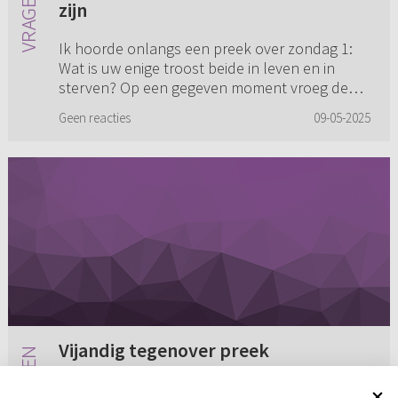
zijn
Ik hoorde onlangs een preek over zondag 1:
Wat is uw enige troost beide in leven en in
sterven? Op een gegeven moment vroeg de
predikant (Gereformeerde Gemeenten) of er
Geen reacties
09-05-2025
waren die niet durfden te zegge...
Vijandig tegenover preek
Ben jaren naar een confessionele gemeente