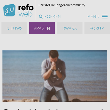
Christelijke jongerencommunity
ZOEKEN
MENU
NIEUWS
VRAGEN
DWARS
FORUM