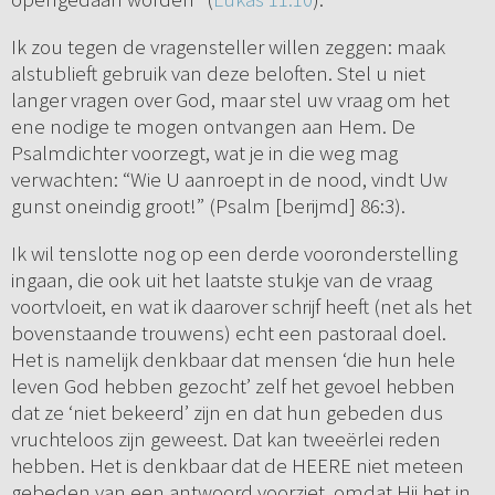
Ik zou tegen de vragensteller willen zeggen: maak
alstublieft gebruik van deze beloften. Stel u niet
langer vragen over God, maar stel uw vraag om het
ene nodige te mogen ontvangen aan Hem. De
Psalmdichter voorzegt, wat je in die weg mag
verwachten: “Wie U aanroept in de nood, vindt Uw
gunst oneindig groot!” (Psalm [berijmd] 86:3).
Ik wil tenslotte nog op een derde vooronderstelling
ingaan, die ook uit het laatste stukje van de vraag
voortvloeit, en wat ik daarover schrijf heeft (net als het
bovenstaande trouwens) echt een pastoraal doel.
Het is namelijk denkbaar dat mensen ‘die hun hele
leven God hebben gezocht’ zelf het gevoel hebben
dat ze ‘niet bekeerd’ zijn en dat hun gebeden dus
vruchteloos zijn geweest. Dat kan tweeërlei reden
hebben. Het is denkbaar dat de HEERE niet meteen
gebeden van een antwoord voorziet, omdat Hij het in