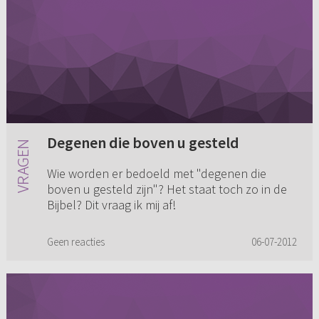
Degenen die boven u gesteld
Wie worden er bedoeld met "degenen die
boven u gesteld zijn"? Het staat toch zo in de
Bijbel? Dit vraag ik mij af!
Geen reacties
06-07-2012