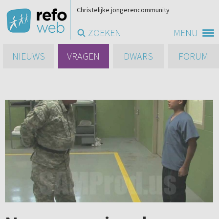
Christelijke jongerencommunity
ZOEKEN
MENU
NIEUWS
VRAGEN
DWARS
FORUM