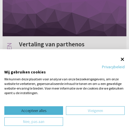
Vertaling van parthenos
Ik heb een vraag over de HSV. Hoe komt het
dat jullie het woord parthenos in Lukas 1:27
Privacybeleid
met "maagd" vertalen en hetzelfde woord in
Wij gebruiken cookies
Matt. 25:1 met "meisje" (meervoud). Terwijl het
We kunnen deze plaatsen voor analyse van onze bezoekersgegevens, om onze
betekenisveld toch me...
website te verbeteren, gepersonaliseerde inhoud te tonen en om u een geweldige
Geen reacties
06-07-2012
website-ervaring te bieden. Voor meer informatie over de cookies die we gebruiken
opent u de instellingen.
Stel hier
een vraag
design website door
Accepteer alles
Weigeren
website-ontwikkeling door
Nee, pas aan
hosting website door