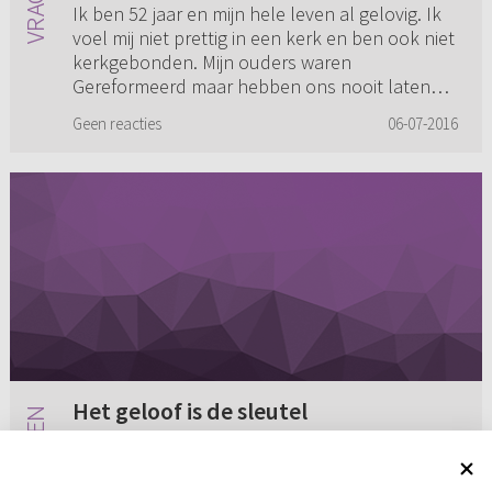
Ik ben 52 jaar en mijn hele leven al gelovig. Ik
voel mij niet prettig in een kerk en ben ook niet
kerkgebonden. Mijn ouders waren
Gereformeerd maar hebben ons nooit laten
dopen omdat ze vonden dat wi...
Geen reacties
06-07-2016
Het geloof is de sleutel
Een tijd geleden hoorde ik iemand in een lezing
zegge: “Het geloof is de sleutel.” Wat wordt