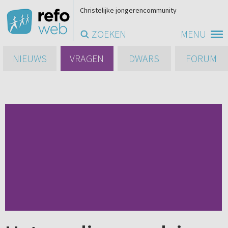
Christelijke jongerencommunity
ZOEKEN
MENU
NIEUWS
VRAGEN
DWARS
FORUM