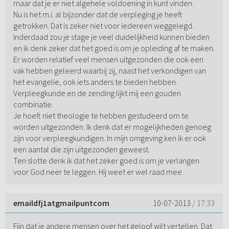
maar dat je er niet algehele voldoening in kunt vinden.
Nu is het m.i. al bijzonder dat de verpleging je heeft
getrokken. Dat is zeker niet voor iedereen weggelegd.
Inderdaad zou je stage je veel duidelijkheid kunnen bieden
en ik denk zeker dat het goed is om je opleiding af te maken.
Er worden relatief veel mensen uitgezonden die ook een
vak hebben geleerd waarbij zij, naast het verkondigen van
het evangelie, ook iets anders te bieden hebben.
Verpleegkunde en de zending lijkt mij een gouden
combinatie.
Je hoeft niet theologie te hebben gestudeerd om te
worden uitgezonden. Ik denk dat er mogelijkheden genoeg
zijn voor verpleegkundigen. In mijn omgeving ken ik er ook
een aantal die zijn uitgezonden geweest.
Ten slotte denk ik dat het zeker goed is om je verlangen
voor God neer te leggen. Hij weet er wel raad mee.
emaildfj1atgmailpuntcom
10-07-2013
/ 17:33
Fijn dat je andere mensen over het geloof wilt vertellen. Dat