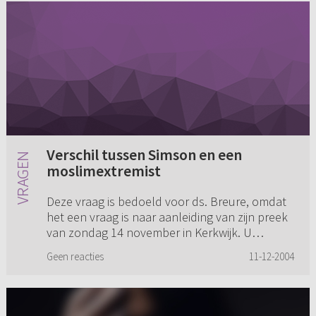
Verschil tussen Simson en een
moslimextremist
Deze vraag is bedoeld voor ds. Breure, omdat
het een vraag is naar aanleiding van zijn preek
van zondag 14 november in Kerkwijk. U
vertelde dat cathechisanten hadden gevraagd
Geen reacties
11-12-2004
wat nu eigenlijk het vers...