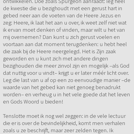
ontwikkelen. Doe zoals Spurgeon aanraadt: leg heel
de kwestie die u bezighoudt met een gerust hart in
gebed neer aan de voeten van de Heere Jezus en
zeg: Heere, ik laat het aan u over, ik weet zelf niet wat
ik ervan moet denken of vinden, maar wilt u het van
mij overnemen? Dan kunt u zich gerust voelen en
voortaan aan dat moment terugdenken: u hebt heel
die zaak bij de Heere neergelegd. Het is Zijn zaak
geworden en u kunt zich met andere dingen
bezighouden die meer zinvol zijn en mogelijk –als God
dat nuttig voor u vindt– krijgt u er later méér licht over.
Leg die last van u af op een zo eenvoudige manier –de
waarde van het gebed kan niet genoeg benadrukt
worden– en verheug u in het vele goede dat het leven
en Gods Woord u bieden!
Tenslotte moet ik nog wel zeggen: in de vele lectuur
die er is over de bevindelijkheid, komt men verhalen
zoals u ze beschrijft, maar zeer zelden tegen. Ik