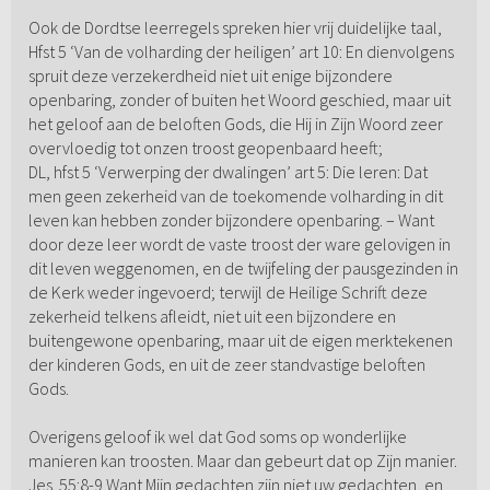
Ook de Dordtse leerregels spreken hier vrij duidelijke taal,
Hfst 5 ‘Van de volharding der heiligen’ art 10: En dienvolgens
spruit deze verzekerdheid niet uit enige bijzondere
openbaring, zonder of buiten het Woord geschied, maar uit
het geloof aan de beloften Gods, die Hij in Zijn Woord zeer
overvloedig tot onzen troost geopenbaard heeft;
DL, hfst 5 ‘Verwerping der dwalingen’ art 5: Die leren: Dat
men geen zekerheid van de toekomende volharding in dit
leven kan hebben zonder bijzondere openbaring. – Want
door deze leer wordt de vaste troost der ware gelovigen in
dit leven weggenomen, en de twijfeling der pausgezinden in
de Kerk weder ingevoerd; terwijl de Heilige Schrift deze
zekerheid telkens afleidt, niet uit een bijzondere en
buitengewone openbaring, maar uit de eigen merktekenen
der kinderen Gods, en uit de zeer standvastige beloften
Gods.
Overigens geloof ik wel dat God soms op wonderlijke
manieren kan troosten. Maar dan gebeurt dat op Zijn manier.
Jes. 55:8-9 Want Mijn gedachten zijn niet uw gedachten, en