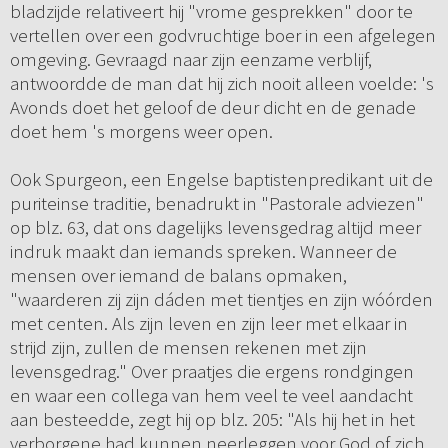
bladzijde relativeert hij "vrome gesprekken" door te
vertellen over een godvruchtige boer in een afgelegen
omgeving. Gevraagd naar zijn eenzame verblijf,
antwoordde de man dat hij zich nooit alleen voelde: 's
Avonds doet het geloof de deur dicht en de genade
doet hem 's morgens weer open.
Ook Spurgeon, een Engelse baptistenpredikant uit de
puriteinse traditie, benadrukt in "Pastorale adviezen"
op blz. 63, dat ons dagelijks levensgedrag altijd meer
indruk maakt dan iemands spreken. Wanneer de
mensen over iemand de balans opmaken,
"waarderen zij zijn dáden met tientjes en zijn wóórden
met centen. Als zijn leven en zijn leer met elkaar in
strijd zijn, zullen de mensen rekenen met zijn
levensgedrag." Over praatjes die ergens rondgingen
en waar een collega van hem veel te veel aandacht
aan besteedde, zegt hij op blz. 205: "Als hij het in het
verborgene had kunnen neerleggen voor God of zich