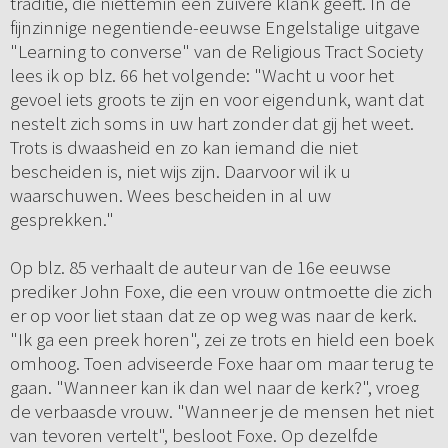
traditie, die niettemin een zuivere klank geeft. In de
fijnzinnige negentiende-eeuwse Engelstalige uitgave
"Learning to converse" van de Religious Tract Society
lees ik op blz. 66 het volgende: "Wacht u voor het
gevoel iets groots te zijn en voor eigendunk, want dat
nestelt zich soms in uw hart zonder dat gij het weet.
Trots is dwaasheid en zo kan iemand die niet
bescheiden is, niet wijs zijn. Daarvoor wil ik u
waarschuwen. Wees bescheiden in al uw
gesprekken."
Op blz. 85 verhaalt de auteur van de 16e eeuwse
prediker John Foxe, die een vrouw ontmoette die zich
er op voor liet staan dat ze op weg was naar de kerk.
"Ik ga een preek horen", zei ze trots en hield een boek
omhoog. Toen adviseerde Foxe haar om maar terug te
gaan. "Wanneer kan ik dan wel naar de kerk?", vroeg
de verbaasde vrouw. "Wanneer je de mensen het niet
van tevoren vertelt", besloot Foxe. Op dezelfde