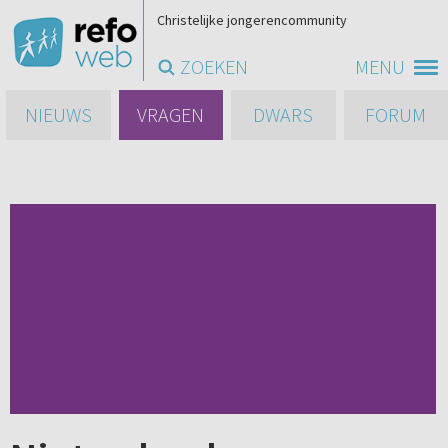
Christelijke jongerencommunity
ZOEKEN
MENU
NIEUWS
VRAGEN
DWARS
FORUM