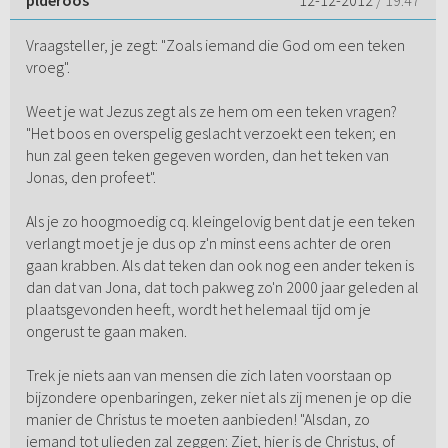
plderoos
12-12-2012
/ 19:47
Vraagsteller, je zegt: "Zoals iemand die God om een teken
vroeg".
Weet je wat Jezus zegt als ze hem om een teken vragen?
"Het boos en overspelig geslacht verzoekt een teken; en
hun zal geen teken gegeven worden, dan het teken van
Jonas, den profeet".
Als je zo hoogmoedig cq. kleingelovig bent dat je een teken
verlangt moet je je dus op z'n minst eens achter de oren
gaan krabben. Als dat teken dan ook nog een ander teken is
dan dat van Jona, dat toch pakweg zo'n 2000 jaar geleden al
plaatsgevonden heeft, wordt het helemaal tijd om je
ongerust te gaan maken.
Trek je niets aan van mensen die zich laten voorstaan op
bijzondere openbaringen, zeker niet als zij menen je op die
manier de Christus te moeten aanbieden! "Alsdan, zo
iemand tot ulieden zal zeggen: Ziet, hier is de Christus, of