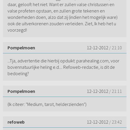
daar, gelooft het niet. Want er zullen valse christussen en
valse profeten opstaan, en zullen grote tekenen en
wonderheden doen, alzo dat zij (indien het mogelijk ware)
ook de uitverkorenen zouden verleiden. Ziet, Ik heb het u
voorzegd!
Pompelmoen
12-12-2012
/ 21:10
...Tja, advertentie die hierbij opduikt: parahealing.com, voor
bovennatuurlijke heling e.d.... Refoweb-redactie, is dit de
bedoeling?
Pompelmoen
12-12-2012
/ 21:11
(Ik citeer: "Medium, tarot, helderzienden")
refoweb
12-12-2012
/ 23:42