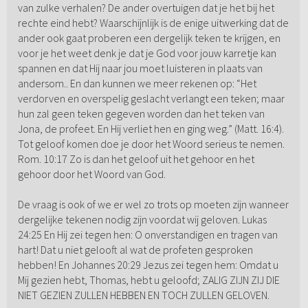
van zulke verhalen? De ander overtuigen dat je het bij het
rechte eind hebt? Waarschijnlijk is de enige uitwerking dat de
ander ook gaat proberen een dergelijk teken te krijgen, en
voor je het weet denk je dat je God voor jouw karretje kan
spannen en dat Hij naar jou moet luisteren in plaats van
andersom.. En dan kunnen we meer rekenen op: “Het
verdorven en overspelig geslacht verlangt een teken; maar
hun zal geen teken gegeven worden dan het teken van
Jona, de profeet. En Hij verliet hen en ging weg.” (Matt. 16:4).
Tot geloof komen doe je door het Woord serieus te nemen.
Rom. 10:17 Zo is dan het geloof uit het gehoor en het
gehoor door het Woord van God.
De vraag is ook of we er wel zo trots op moeten zijn wanneer
dergelijke tekenen nodig zijn voordat wij geloven. Lukas
24:25 En Hij zei tegen hen: O onverstandigen en tragen van
hart! Dat u niet gelooft al wat de profeten gesproken
hebben! En Johannes 20:29 Jezus zei tegen hem: Omdat u
Mij gezien hebt, Thomas, hebt u geloofd; ZALIG ZIJN ZIJ DIE
NIET GEZIEN ZULLEN HEBBEN EN TOCH ZULLEN GELOVEN.