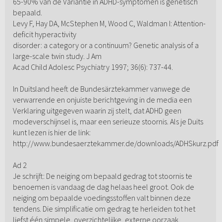
65-90% van de Variantie in ADHD-symptomen is genetisch
bepaald.
Levy F, Hay DA, McStephen M, Wood C, Waldman I: Attention-
deficit hyperactivity
disorder: a category or a continuum? Genetic analysis of a
large-scale twin study. J Am
Acad Child Adolesc Psychiatry 1997; 36(6): 737-44.
In Duitsland heeft de Bundesärztekammer vanwege de
verwarrende en onjuiste berichtgeving in de media een
Verklaring uitgegeven waarin zij stelt, dat ADHD geen
modeverschijnsel is, maar een serieuze stoornis. Als je Duits
kunt lezen is hier de link:
http://www.bundesaerztekammer.de/downloads/ADHSkurz.pdf
Ad 2
Je schrijft: De neiging om bepaald gedrag tot stoornis te
benoemen is vandaag de dag helaas heel groot. Ook de
neiging om bepaalde voedingsstoffen valt binnen deze
tendens. Die simplificatie om gedrag te herleiden tot het
liefst één simpele, overzichtelijke, externe oorzaak.