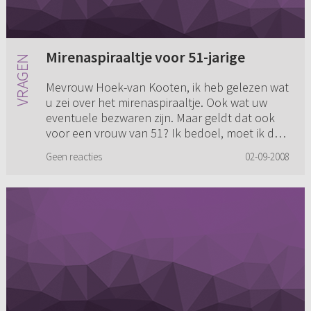
Mirenaspiraaltje voor 51-jarige
Mevrouw Hoek-van Kooten, ik heb gelezen wat
u zei over het mirenaspiraaltje. Ook wat uw
eventuele bezwaren zijn. Maar geldt dat ook
voor een vrouw van 51? Ik bedoel, moet ik dan
ook nog bang zijn dat ...
Geen reacties
02-09-2008