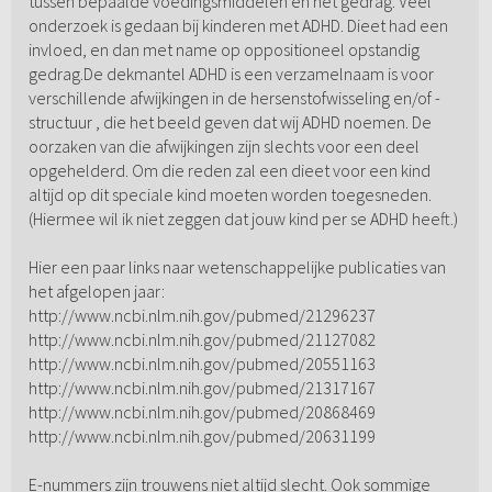
tussen bepaalde voedingsmiddelen en het gedrag. Veel
onderzoek is gedaan bij kinderen met ADHD. Dieet had een
invloed, en dan met name op oppositioneel opstandig
gedrag.De dekmantel ADHD is een verzamelnaam is voor
verschillende afwijkingen in de hersenstofwisseling en/of -
structuur , die het beeld geven dat wij ADHD noemen. De
oorzaken van die afwijkingen zijn slechts voor een deel
opgehelderd. Om die reden zal een dieet voor een kind
altijd op dit speciale kind moeten worden toegesneden.
(Hiermee wil ik niet zeggen dat jouw kind per se ADHD heeft.)
Hier een paar links naar wetenschappelijke publicaties van
het afgelopen jaar:
http://www.ncbi.nlm.nih.gov/pubmed/21296237
http://www.ncbi.nlm.nih.gov/pubmed/21127082
http://www.ncbi.nlm.nih.gov/pubmed/20551163
http://www.ncbi.nlm.nih.gov/pubmed/21317167
http://www.ncbi.nlm.nih.gov/pubmed/20868469
http://www.ncbi.nlm.nih.gov/pubmed/20631199
E-nummers zijn trouwens niet altijd slecht. Ook sommige