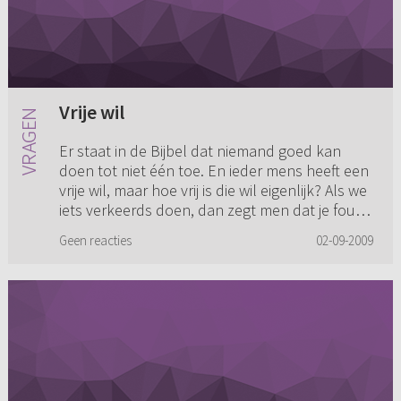
Vrije wil
Er staat in de Bijbel dat niemand goed kan
doen tot niet één toe. En ieder mens heeft een
vrije wil, maar hoe vrij is die wil eigenlijk? Als we
iets verkeerds doen, dan zegt men dat je fout
bent gewee...
Geen reacties
02-09-2009