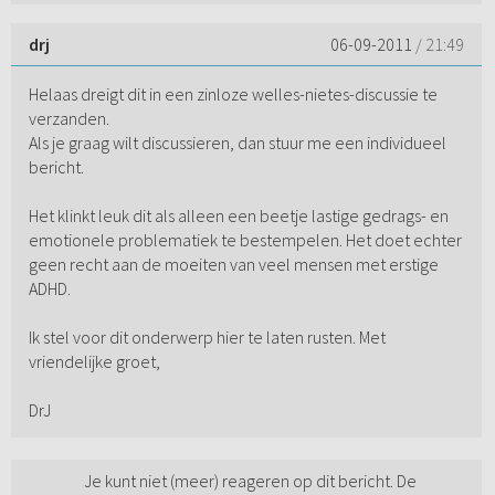
drj
06-09-2011
/ 21:49
Helaas dreigt dit in een zinloze welles-nietes-discussie te
verzanden.
Als je graag wilt discussieren, dan stuur me een individueel
bericht.
Het klinkt leuk dit als alleen een beetje lastige gedrags- en
emotionele problematiek te bestempelen. Het doet echter
geen recht aan de moeiten van veel mensen met erstige
ADHD.
Ik stel voor dit onderwerp hier te laten rusten. Met
vriendelijke groet,
DrJ
Je kunt niet (meer) reageren op dit bericht. De