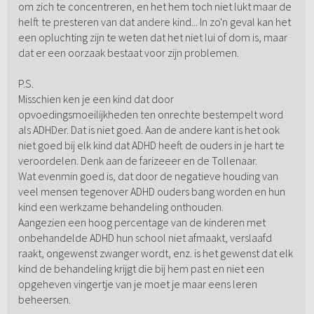
om zich te concentreren, en het hem toch niet lukt maar de
helft te presteren van dat andere kind... In zo'n geval kan het
een opluchting zijn te weten dat het niet lui of dom is, maar
dat er een oorzaak bestaat voor zijn problemen.
P.S.
Misschien ken je een kind dat door
opvoedingsmoeilijkheden ten onrechte bestempelt word
als ADHDer. Dat is niet goed. Aan de andere kant is het ook
niet goed bij elk kind dat ADHD heeft de ouders in je hart te
veroordelen. Denk aan de farizeeer en de Tollenaar.
Wat evenmin goed is, dat door de negatieve houding van
veel mensen tegenover ADHD ouders bang worden en hun
kind een werkzame behandeling onthouden.
Aangezien een hoog percentage van de kinderen met
onbehandelde ADHD hun school niet afmaakt, verslaafd
raakt, ongewenst zwanger wordt, enz. is het gewenst dat elk
kind de behandeling krijgt die bij hem past en niet een
opgeheven vingertje van je moet je maar eens leren
beheersen.