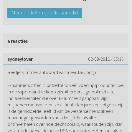
Meer artikelen van dit panellid
6 reacties
sydneylover
02-09-2011
/ 15:16
Beetje summier antwoord van mevr. De Jongh.
E-nummers zitten in ontzettend veel voedingsproducten die
in de supermarkt te koop zijn. Allereerst: geloof niet alle
indianenverhalen die over E-nummers gangbaar zijn,
miljoenen mensen eten ze al tientallen jaren en volgens mij
is de gemiddelde leeftijd van de westerse mens alleen
maar hoger geworden sinds die tijd. En als alle
onzinverhalen over hoe slecht cola is, waar zouden zijn, dan
zou in ieder geval de halve USA doodziek moeten zijn, als je