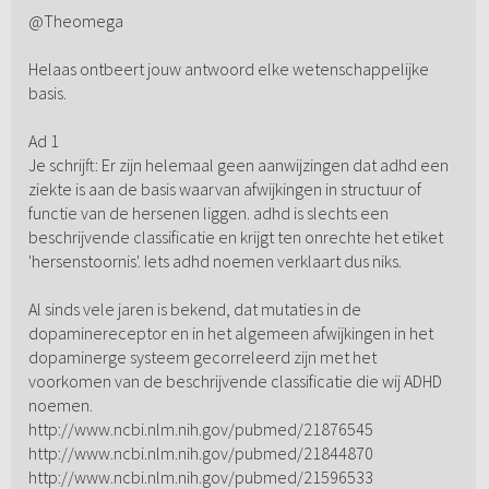
@Theomega
Helaas ontbeert jouw antwoord elke wetenschappelijke
basis.
Ad 1
Je schrijft: Er zijn helemaal geen aanwijzingen dat adhd een
ziekte is aan de basis waarvan afwijkingen in structuur of
functie van de hersenen liggen. adhd is slechts een
beschrijvende classificatie en krijgt ten onrechte het etiket
'hersenstoornis'. Iets adhd noemen verklaart dus niks.
Al sinds vele jaren is bekend, dat mutaties in de
dopaminereceptor en in het algemeen afwijkingen in het
dopaminerge systeem gecorreleerd zijn met het
voorkomen van de beschrijvende classificatie die wij ADHD
noemen.
http://www.ncbi.nlm.nih.gov/pubmed/21876545
http://www.ncbi.nlm.nih.gov/pubmed/21844870
http://www.ncbi.nlm.nih.gov/pubmed/21596533