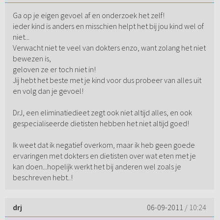
Ga op je eigen gevoel af en onderzoek het zelf!
ieder kind is anders en misschien helpt het bij jou kind wel of
niet...
Verwacht niet te veel van dokters enzo, want zolang het niet
bewezen is,
geloven ze er toch niet in!
Jij hebt het beste met je kind voor dus probeer van alles uit
en volg dan je gevoel!
DrJ, een eliminatiedieet zegt ook niet altijd alles, en ook
gespecialiseerde dietisten hebben het niet altijd goed!
Ik weet dat ik negatief overkom, maar ik heb geen goede
ervaringen met dokters en dietisten over wat eten met je
kan doen...hopelijk werkt het bij anderen wel zoals je
beschreven hebt..!
drj
06-09-2011
/ 10:24