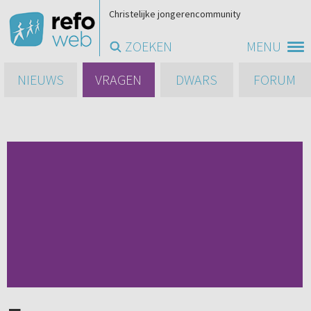
Christelijke jongerencommunity
ZOEKEN
MENU
NIEUWS
VRAGEN
DWARS
FORUM