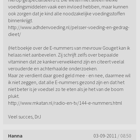
voedingsmiddelen vaak een invloed hebben, maar kunnen
ook zorgen dat je kind alle noodzakelijke voedingsstoffen
binnenkrijgt.
http://www.adhdenvoeding.nl/pelsser-voeding-en-gedrag-
dieet/
(Het boekje over de E-nummers van mevrouw Gouget kan ik
helaas niet aanbevelen. Zij schrijft zelfs over bepaalde
vitaminen dat ze kankerverwekkend zijn en citeert veelal
verouderde en achterhaalde onderzoeken.
Maar ze verdient daar goed geld mee - en nee, daarmee wil
ik niet zeggen, dat alle E-nummers gezond zijn en dat het
niet beter is je voedsel zo te eten als je het van de boom
plukt.
http://www.mkatan.nl/radio-en-tv/144-e-nummers.html
Veel succes, DrJ
Hanna
03-09-2011
/ 08:50