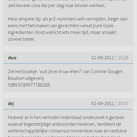
ziet hoveel cola die per dag naar binnen werken..
Hele simpele tip: als je E-nummers wilt vermijden, begin dan
eens met het maken van gerechten vanuit pure basis-
ingredienten. Kost wellicht iets meer tijd, maar smaakt
zoveel beter..
duo
02-09-2011
/ 15:25
Zie het boekje: 'wat zit er in uw eten?' van Corinne Gouget
Bouillon uitgeverij
ISBN 9789077788288
drj
02-09-2011
/ 20:57
Hoewel er in het verleden inderdaad onderzoek is gedaan
waaruit tegenstrijdige antwoorden kwamen, tendeert de
wetenschapptelijke consensus monenteel naar en verband