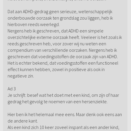
Dat aan ADHD-gedrag geen serieuze, wetenschappelijk
onderbouwde oorzaak ten grondslag zou liggen, heb ik
hierboven reeds weerlegd.
Nergens heb ik geschreven, dat ADHD een simpele
overzichtelijke externe oorzaak heeft. Veeleer is het zoals ik
reeds geschreven heb, voor zover wij nu weten een
compendium van verschillende oorzaken. Nergens heb ik
geschreven dat voedingsstoffen de oorzaak zijn van ADHD.
Het is echter bekend, dat voedingsstoffen een functioneel
effect kunnen hebben, zowel in positieve als ook in
negatieve zin.
Ad 3
Je schrijft: besef wat het doet met een kind, om zijn of haar
gedrag het gevolg te noemen van een hersenziekte.
Hier ben ik het helemaal mee eens. Maar denk ook eens aan
de andere kant.
Als een kind zich 10 keer zoveel inspant als een ander kind,