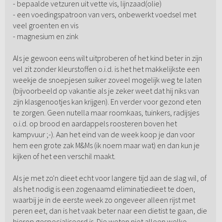
- bepaalde vetzuren uit vette vis, lijnzaad(olie)
- een voedingspatroon van vers, onbewerkt voedsel met
veel groenten en vis
- magnesium en zink
Als je gewoon eens wilt uitproberen of het kind beter in zijn
vel zit zonder kleurstoffen o.i.d. is het het makkelijkste een
weekje de snoepjesen suiker zoveel mogelijk weg te laten
(bijvoorbeeld op vakantie als je zeker weet dat hij niks van
zijn klasgenootjes kan krijgen). En verder voor gezond eten
te zorgen. Geen nutella maar roomkaas, tuinkers, radijsjes
o.i.d. op brood en aardappels roosteren boven het
kampvuur ;-). Aan het eind van de week koop je dan voor
hem een grote zak M&Ms (ik noem maar wat) en dan kun je
kijken of het een verschil maakt.
Als je met zo'n dieet echt voor langere tijd aan de slag wil, of
als het nodig is een zogenaamd eliminatiedieet te doen,
waarbij je in de eerste week zo ongeveer alleen rijst met
peren eet, dan is het vaak beter naar een dietist te gaan, die
hierop gespecialiseerd is. Die weten niet alleen welke