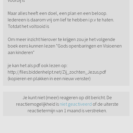
voorbij is
Maar alles heeft een doel, een plan en een beloop.
Iedereen is daarom vrij om lief te hebben i.p.v te haten.
Totdat het voltooid is
Om meer inzicht hierover te krijgen zou je het volgende
boek eens kunnen lezen "Gods openbaringen en Visioenen
aan kinderen"
je kan het als pdf ook lezen op:
http://files.biddenhelpt.net/Zij_zochten_Jezus.pdf
(kopieren en plakken in een nieuw venster)
Je kunt niet (meer) reageren op dit bericht. De
reactiemogelijkheid is
niet geactiveerd
of de uiterste
reactietermijn van 1 maand is verstreken.