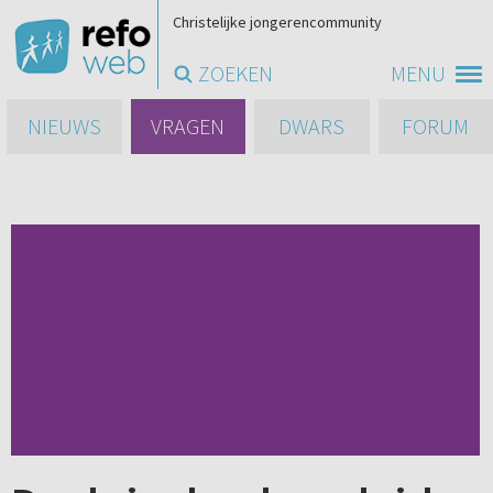
Christelijke jongerencommunity
ZOEKEN
MENU
NIEUWS
VRAGEN
DWARS
FORUM