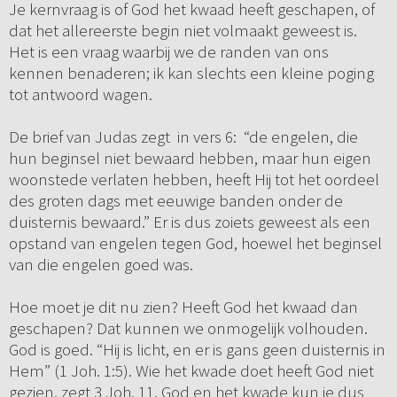
Je kernvraag is of God het kwaad heeft geschapen, of
dat het allereerste begin niet volmaakt geweest is.
Het is een vraag waarbij we de randen van ons
kennen benaderen; ik kan slechts een kleine poging
tot antwoord wagen.
De brief van Judas zegt in vers 6: “de engelen, die
hun beginsel niet bewaard hebben, maar hun eigen
woonstede verlaten hebben, heeft Hij tot het oordeel
des groten dags met eeuwige banden onder de
duisternis bewaard.” Er is dus zoiets geweest als een
opstand van engelen tegen God, hoewel het beginsel
van die engelen goed was.
Hoe moet je dit nu zien? Heeft God het kwaad dan
geschapen? Dat kunnen we onmogelijk volhouden.
God is goed. “Hij is licht, en er is gans geen duisternis in
Hem” (1 Joh. 1:5). Wie het kwade doet heeft God niet
gezien, zegt 3 Joh. 11. God en het kwade kun je dus