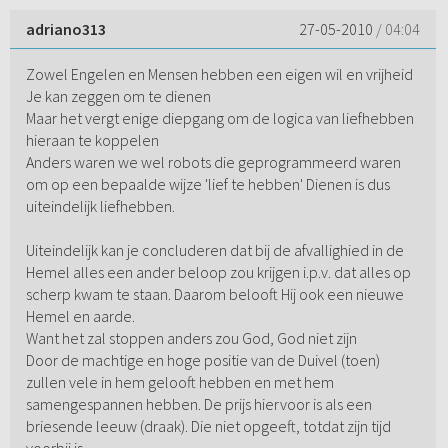
adriano313
27-05-2010
/ 04:04
Zowel Engelen en Mensen hebben een eigen wil en vrijheid
Je kan zeggen om te dienen
Maar het vergt enige diepgang om de logica van liefhebben
hieraan te koppelen
Anders waren we wel robots die geprogrammeerd waren
om op een bepaalde wijze 'lief te hebben' Dienen is dus
uiteindelijk liefhebben.
Uiteindelijk kan je concluderen dat bij de afvallighied in de
Hemel alles een ander beloop zou krijgen i.p.v. dat alles op
scherp kwam te staan. Daarom belooft Hij ook een nieuwe
Hemel en aarde.
Want het zal stoppen anders zou God, God niet zijn
Door de machtige en hoge positie van de Duivel (toen)
zullen vele in hem gelooft hebben en met hem
samengespannen hebben. De prijs hiervoor is als een
briesende leeuw (draak). Die niet opgeeft, totdat zijn tijd