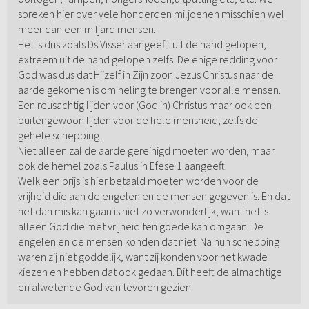
spreken hier over vele honderden miljoenen misschien wel
meer dan een miljard mensen.
Het is dus zoals Ds Visser aangeeft: uit de hand gelopen,
extreem uit de hand gelopen zelfs. De enige redding voor
God was dus dat Hijzelf in Zijn zoon Jezus Christus naar de
aarde gekomen is om heling te brengen voor alle mensen.
Een reusachtig lijden voor (God in) Christus maar ook een
buitengewoon lijden voor de hele mensheid, zelfs de
gehele schepping.
Niet alleen zal de aarde gereinigd moeten worden, maar
ook de hemel zoals Paulus in Efese 1 aangeeft.
Welk een prijs is hier betaald moeten worden voor de
vrijheid die aan de engelen en de mensen gegeven is. En dat
het dan mis kan gaan is niet zo verwonderlijk, want het is
alleen God die met vrijheid ten goede kan omgaan. De
engelen en de mensen konden dat niet. Na hun schepping
waren zij niet goddelijk, want zij konden voor het kwade
kiezen en hebben dat ook gedaan. Dit heeft de almachtige
en alwetende God van tevoren gezien.