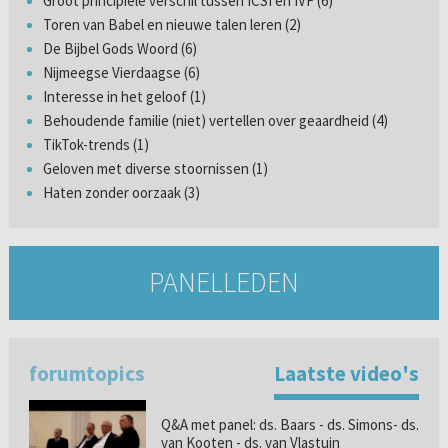
Groot principiële verschil tussen ICSI en IVF (6)
Toren van Babel en nieuwe talen leren (2)
De Bijbel Gods Woord (6)
Nijmeegse Vierdaagse (6)
Interesse in het geloof (1)
Behoudende familie (niet) vertellen over geaardheid (4)
TikTok-trends (1)
Geloven met diverse stoornissen (1)
Haten zonder oorzaak (3)
PANELLEDEN
forumtopics
Laatste video's
Q&A met panel: ds. Baars - ds. Simons- ds.
van Kooten - ds. van Vlastuin