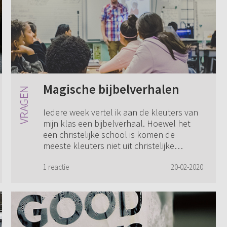
Magische bijbelverhalen
Iedere week vertel ik aan de kleuters van
mijn klas een bijbelverhaal. Hoewel het
een christelijke school is komen de
meeste kleuters niet uit christelijke
gezinnen, vaak zijn er maar twee á drie
kind...
1 reactie
20-02-2020