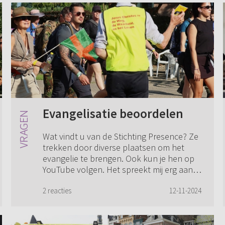
Evangelisatie beoordelen
Wat vindt u van de Stichting Presence? Ze
trekken door diverse plaatsen om het
evangelie te brengen. Ook kun je hen op
YouTube volgen. Het spreekt mij erg aan.
Op deze manier worden velen bereikt
me...
2 reacties
12-11-2024