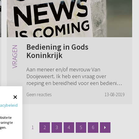
Bediening in Gods
Koninkrijk
Aan meneer en/of mevrouw Van
Dooijeweert. Ik heb een vraag over
roeping en bereidheid voor een bediening
in Gods Koninkrijk. Ik ben een jonge vrouw
Geen reacties
13-08-2019
van ergens in de 20 jaar. Acht jaar geleden
ben ik t...
vacybeleid
site te
aring te
1
2
3
4
5
6
ngen.