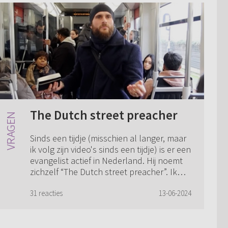
The Dutch street preacher
Sinds een tijdje (misschien al langer, maar
ik volg zijn video's sinds een tijdje) is er een
evangelist actief in Nederland. Hij noemt
zichzelf “The Dutch street preacher”. Ik
vind het lastig wat ik...
31 reacties
13-06-2024