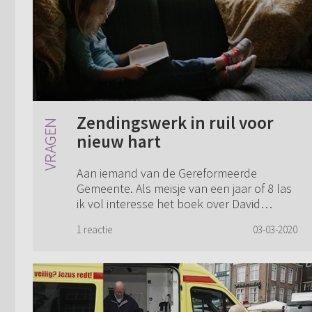
Zendingswerk in ruil voor
nieuw hart
Aan iemand van de Gereformeerde
Gemeente. Als meisje van een jaar of 8 las
ik vol interesse het boek over David
Livingstone, “Op zoek naar de bronnen
1 reactie
03-03-2020
van de Nijl”. Ik was erg onder de indruk
van het z...