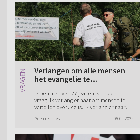
Verlangen om alle mensen
het evangelie te
verkondigen
Ik ben man van 27 jaar en ik heb een
vraag. Ik verlang er naar om mensen te
vertellen over Jezus. Ik verlang er naar
om alle mensen het evangelie te
Geen reacties
09-01-2025
verkondigen. Hoe weet je of je een roeping
heb? In ...