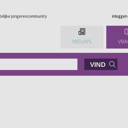
telijke jongerencommunity
inloggen
NIEUWS
VRA
VIND