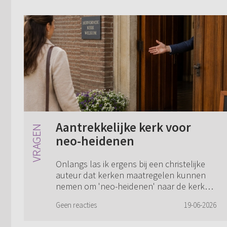
Aantrekkelijke kerk voor
neo-heidenen
Onlangs las ik ergens bij een christelijke
auteur dat kerken maatregelen kunnen
nemen om 'neo-heidenen' naar de kerk
terug te laten keren. Dit waren vooral
Geen reacties
19-06-2026
zaken waardoor zij zich thuis zouden
voele...