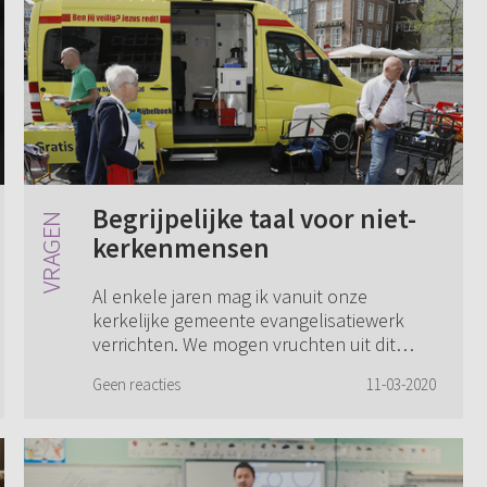
Begrijpelijke taal voor niet-
kerkenmensen
Al enkele jaren mag ik vanuit onze
kerkelijke gemeente evangelisatiewerk
verrichten. We mogen vruchten uit dit
werk opmerken, een enkele keer worden
Geen reacties
11-03-2020
volstrekt wereldse mensen trouwe
kerkgangers. Dit g...