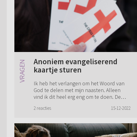
Anoniem evangeliserend
kaartje sturen
Ik heb het verlangen om het Woord van
God te delen met mijn naasten. Alleen
vind ik dit heel erg eng om te doen. De
laatste tijd komen de gedachten steeds
2 reacties
15-12-2022
vaker naar boven om jongeren uit mijn
gemeent...