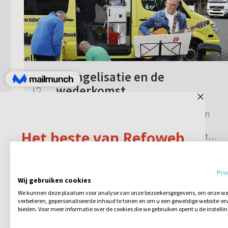
Evangelisatie en de
wederkomst
Kan de wereld vergaan terwijl er mensen
zijn die nog nooit van God of Zijn Woord
gehoord hebben en hoe zou dat dan uit
te leggen zijn, daar er in Zijn Woord staat
Geen reacties
26-09-2019
dat de wereld niet zal vergaan voorda...
Pri
Wij gebruiken cookies
We kunnen deze plaatsen voor analyse van onze bezoekersgegevens, om onze web
verbeteren, gepersonaliseerde inhoud te tonen en om u een geweldige website-erv
bieden. Voor meer informatie over de cookies die we gebruiken opent u de instelli