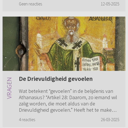
willen in verband met spanning...
Geen reacties
12-05-2025
De Drievuldigheid gevoelen
Wat betekent “gevoelen” in de belijdenis van
Athanasius? “Artikel 28: Daarom, zo iemand wil
zalig worden, die moet aldus van de
Drievuldigheid gevoelen.” Heeft het te maken
of is dat hetzelfde 'gevo...
4 reacties
26-03-2025