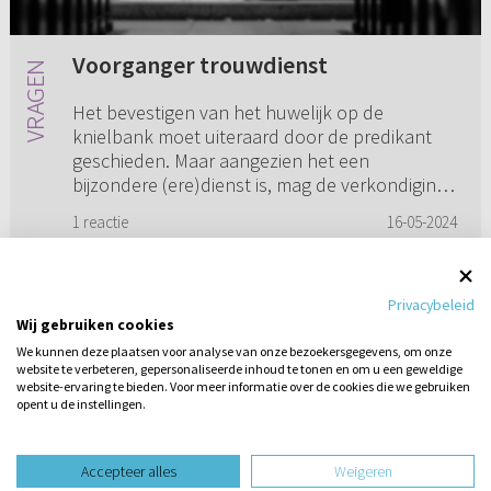
Voorganger trouwdienst
Het bevestigen van het huwelijk op de
knielbank moet uiteraard door de predikant
geschieden. Maar aangezien het een
bijzondere (ere)dienst is, mag de verkondiging
op verzoek van het bruidspaar ook doo...
1 reactie
16-05-2024
Privacybeleid
Wij gebruiken cookies
1
2
3
4
5
...
16
We kunnen deze plaatsen voor analyse van onze bezoekersgegevens, om onze
website te verbeteren, gepersonaliseerde inhoud te tonen en om u een geweldige
website-ervaring te bieden. Voor meer informatie over de cookies die we gebruiken
opent u de instellingen.
Stel hier
een vraag
design website door
Accepteer alles
Weigeren