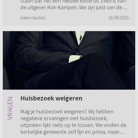
staan dat het een nieuwe editie uit 1985 is van
de uitgever Kok-Kampen. We zijn juist van de
oude versies. Onze v...
Geen reacties
01-09-2025
Huisbezoek weigeren
Mag je huisbezoek weigeren? Wij hebben
negatieve ervaringen met huisbezoek;
uitpraten lijkt niets op te lossen. We vinden de
kerkelijke gemeente zelf fijn en prima, maar