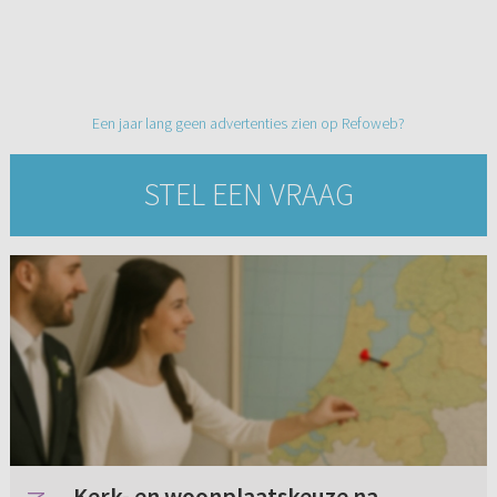
Een jaar lang geen advertenties zien op Refoweb?
STEL EEN VRAAG
Kerk- en woonplaatskeuze na