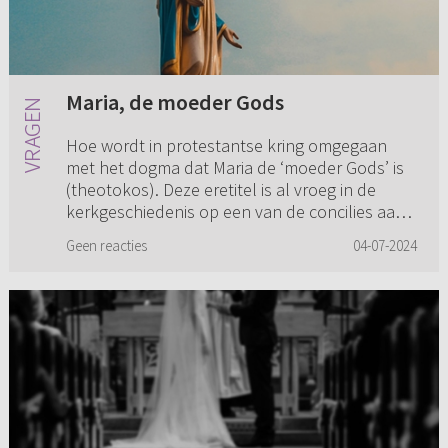
Maria, de moeder Gods
Hoe wordt in protestantse kring omgegaan
met het dogma dat Maria de ‘moeder Gods’ is
(theotokos). Deze eretitel is al vroeg in de
kerkgeschiedenis op een van de concilies aan
Maria toegekend. Kunnen w...
Geen reacties
04-07-2024