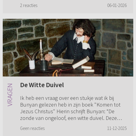
theologische boeken. Nee, dat is...
2 reacties
06-01-2026
De Witte Duivel
Ik heb een vraag over een stukje wat ik bij
Bunyan gelezen heb in zijn boek "Komen tot
Jezus Christus" Hierin schrijft Bunyan: “De
zonde van ongeloof, een witte duivel. Deze
zonde kan wel De Witte ...
Geen reacties
11-12-2025