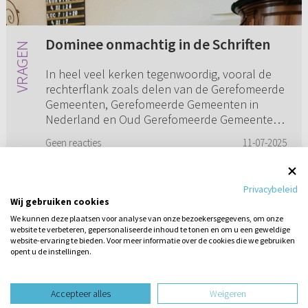
Dominee onmachtig in de Schriften
In heel veel kerken tegenwoordig, vooral de
rechterflank zoals delen van de Gerefomeerde
Gemeenten, Gerefomeerde Gemeenten in
Nederland en Oud Gerefomeerde Gemeenten
in Nederland, hoor je echt een fun...
Geen reacties
11-07-2025
Privacybeleid
Wij gebruiken cookies
1
2
We kunnen deze plaatsen voor analyse van onze bezoekersgegevens, om onze
website te verbeteren, gepersonaliseerde inhoud te tonen en om u een geweldige
website-ervaring te bieden. Voor meer informatie over de cookies die we gebruiken
opent u de instellingen.
Stel hier
een vraag
Accepteer alles
Weigeren
design website door