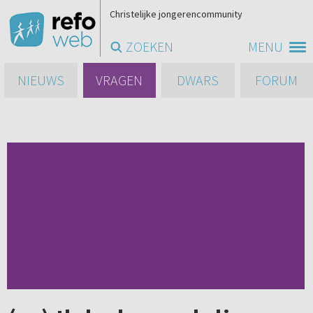
Christelijke jongerencommunity
ZOEKEN
MENU
NIEUWS
VRAGEN
DWARS
FORUM