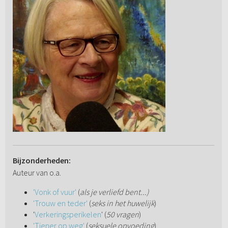
Bijzonderheden:
Auteur van o.a.
'Vonk of vuur'
(
als je verliefd bent...)
'Trouw en teder'
(
seks in het huwelijk
)
'
Verkeringsperikelen
' (
50 vragen
)
'Tiener op weg'
(
seksuele opvoeding
)