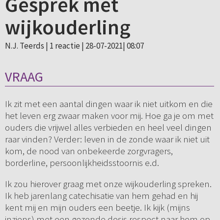
Gesprek met
wijkouderling
N.J. Teerds |
1 reactie
| 28-07-2021| 08:07
VRAAG
Ik zit met een aantal dingen waar ik niet uitkom en die
het leven erg zwaar maken voor mij. Hoe ga je om met
ouders die vrijwel alles verbieden en heel veel dingen
raar vinden? Verder: leven in de zonde waar ik niet uit
kom, de nood van onbekeerde zorgvragers,
borderline, persoonlijkheidsstoornis e.d.
Ik zou hierover graag met onze wijkouderling spreken.
Ik heb jarenlang catechisatie van hem gehad en hij
kent mij en mijn ouders een beetje. Ik kijk (mijns
inziens) met een gezonde dosis respect naar hem op.