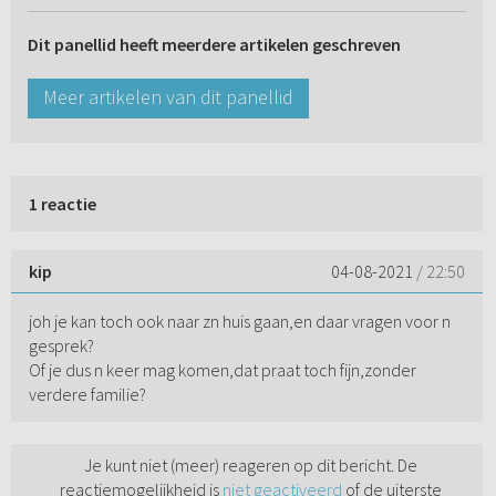
Dit panellid heeft meerdere artikelen geschreven
Meer artikelen van dit panellid
1 reactie
kip
04-08-2021
/ 22:50
joh je kan toch ook naar zn huis gaan,en daar vragen voor n
gesprek?
Of je dus n keer mag komen,dat praat toch fijn,zonder
verdere familie?
Je kunt niet (meer) reageren op dit bericht. De
reactiemogelijkheid is
niet geactiveerd
of de uiterste