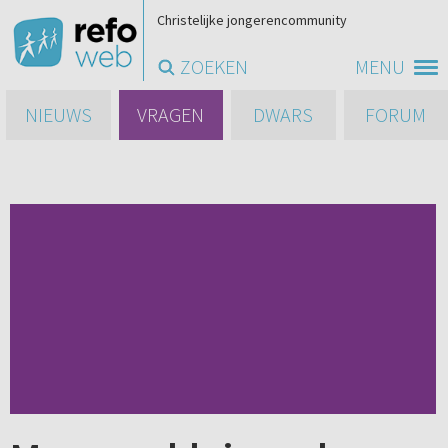
Christelijke jongerencommunity
ZOEKEN
MENU
NIEUWS
VRAGEN
DWARS
FORUM