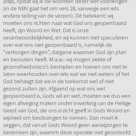
altijd, opdat wij al de woorden dezer wet volbrengen”
(in de NBV gaat het om vers 28, vanwege een iets
andere telling van de verzen). Dit betekent: wij
moeten ons richten naar wat God ons geopenbaard
heeft, zijn Woord en Wet. Dat is onze
verantwoordelijkheid, en wij kunnen niet speculeren
over wat ons niet geopenbaard is, namelijk de
“verborgen dingen”, datgene waarover God zijn plan
en besluiten heeft. M.a.w.: wij mogen ziekte of
gezondheidsrisico’s bestrijden en hoeven ons niet te
laten weerhouden over iets wat we niet weten: of het
God behaagt dat we in de toekomst wel of niet
gezond zullen zijn. Afgaand op wat ons wel
geopenbaard is, Gods wil en wet, moeten we dus een
eigen afweging maken onder inwerking van de Heilige
Geest van God, die ons inzicht geeft in Gods Woord en
wijsheid om beslissingen te nemen. Dan moet ik
zeggen, dat vanuit Gods Woord geen aanwijzingen te
bedenken zijn, waarom deze operatie niet geoorloofd