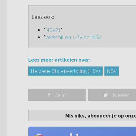
Lees ook:
'
NBV21
'
'
Verschillen HSV en NBV
'
Lees meer artikelen over:
Herziene Statenvertaling (HSV)
NBV
delen
tweeten
Mis niks, abonneer je op onz