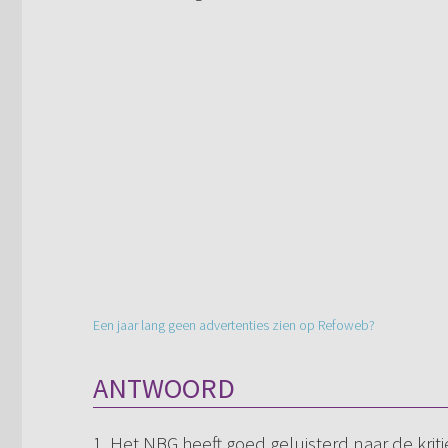
Een jaar lang geen advertenties zien op Refoweb?
ANTWOORD
1. Het NBG heeft goed geluisterd naar de kriti