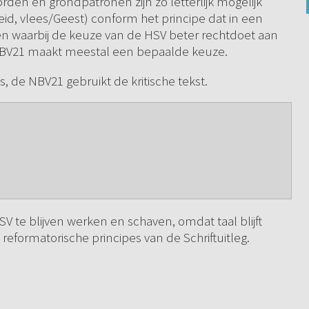
orden en grondpatronen zijn zo letterlijk mogelijk
eid, vlees/Geest) conform het principe dat in een
 en waarbij de keuze van de HSV beter rechtdoet aan
 NBV21 maakt meestal een bepaalde keuze.
, de NBV21 gebruikt de kritische tekst.
SV te blijven werken en schaven, omdat taal blijft
formatorische principes van de Schriftuitleg.