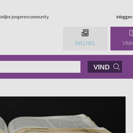
telijke jongerencommunity
inloggen
NIEUWS
VRA
VIND