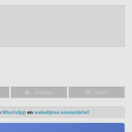
whatsapp
mailen
e
WhatsApp
en
wekelijkse nieuwsbrief