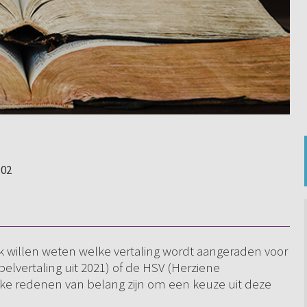
:02
k willen weten welke vertaling wordt aangeraden voor
belvertaling uit 2021) of de HSV (Herziene
elke redenen van belang zijn om een keuze uit deze