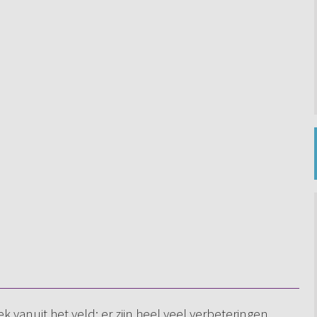
ek vanuit het veld: er zijn heel veel verbeteringen