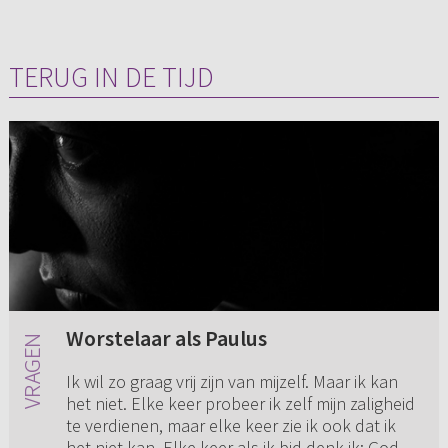
TERUG IN DE TIJD
Worstelaar als Paulus
Ik wil zo graag vrij zijn van mijzelf. Maar ik kan
het niet. Elke keer probeer ik zelf mijn zaligheid
te verdienen, maar elke keer zie ik ook dat ik
het niet kan. Elke keer als ik bid denk ik: God