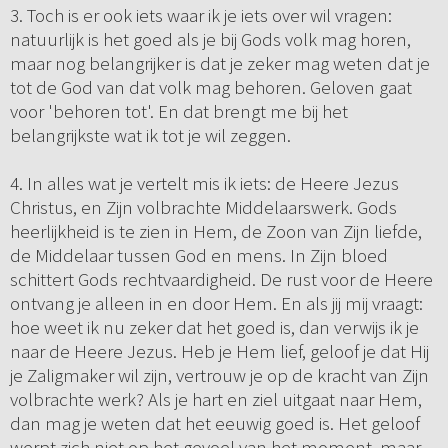
3. Toch is er ook iets waar ik je iets over wil vragen:
natuurlijk is het goed als je bij Gods volk mag horen,
maar nog belangrijker is dat je zeker mag weten dat je
tot de God van dat volk mag behoren. Geloven gaat
voor 'behoren tot'. En dat brengt me bij het
belangrijkste wat ik tot je wil zeggen.
4. In alles wat je vertelt mis ik iets: de Heere Jezus
Christus, en Zijn volbrachte Middelaarswerk. Gods
heerlijkheid is te zien in Hem, de Zoon van Zijn liefde,
de Middelaar tussen God en mens. In Zijn bloed
schittert Gods rechtvaardigheid. De rust voor de Heere
ontvang je alleen in en door Hem. En als jij mij vraagt:
hoe weet ik nu zeker dat het goed is, dan verwijs ik je
naar de Heere Jezus. Heb je Hem lief, geloof je dat Hij
je Zaligmaker wil zijn, vertrouw je op de kracht van Zijn
volbrachte werk? Als je hart en ziel uitgaat naar Hem,
dan mag je weten dat het eeuwig goed is. Het geloof
werpt zich niet op het gevoel van het moment, maar