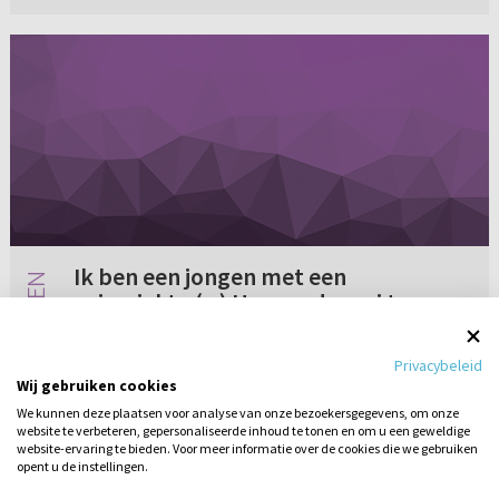
Ik ben een jongen met een
spierziekte (...) Haar vader zei tegen
haar: "kun je niet een betere jongen
Ik ben een jongen met een spierziekte. Nu heb
krijgen?" (...)
Privacybeleid
ik sinds kort verkering met een meisje. Zij heeft
Wij gebruiken cookies
nu ruzie met haar ouders. Haar vader zei tegen
We kunnen deze plaatsen voor analyse van onze bezoekersgegevens, om onze
haar: "kun je niet een betere jongen krijgen?",
website te verbeteren, gepersonaliseerde inhoud te tonen en om u een geweldige
Geen reacties
29-05-2006
terwijl h...
website-ervaring te bieden. Voor meer informatie over de cookies die we gebruiken
opent u de instellingen.