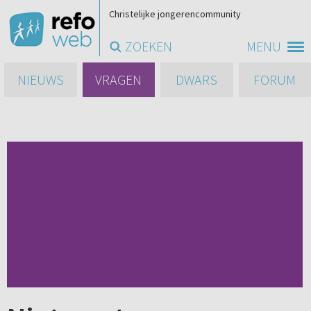
Christelijke jongerencommunity
ZOEKEN
MENU
NIEUWS
VRAGEN
DWARS
FORUM