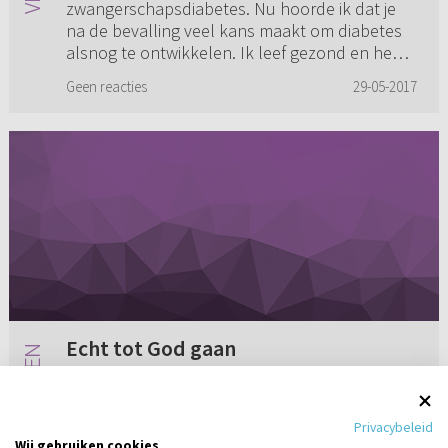
zwangerschapsdiabetes. Nu hoorde ik dat je
na de bevalling veel kans maakt om diabetes
alsnog te ontwikkelen. Ik leef gezond en heb
een bmi van 17,5. Moet ik...
Geen reacties
29-05-2017
Echt tot God gaan
Aan ds. Vreugdenhil. Gisteren noemde u iets in
uw preek wat me niet loslaat. U vertelde dat u
Privacybeleid
naar de hemel gaat, straks en vroeg of wij dat
Wij gebruiken cookies