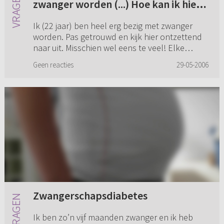
zwanger worden (...) Hoe kan ik hier
mee omgaan? Elke maand is het weer
Ik (22 jaar) ben heel erg bezig met zwanger
een spanning voor me.
worden. Pas getrouwd en kijk hier ontzettend
naar uit. Misschien wel eens te veel! Elke
maand is het weer een teleurstelling, terwijl we
Geen reacties
29-05-2006
nog maar een half j...
Zwangerschapsdiabetes
Ik ben zo’n vijf maanden zwanger en ik heb