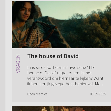
The house of David
Er is sinds kort een nieuwe serie “The
house of David” uitgekomen. Is het
verantwoord om hiernaar te kijken? Want
ik ben eerlijk gezegd best benieuwd. Maar
als het niet goed is, doe ik het liever niet...
Geen reacties
03-09-2025