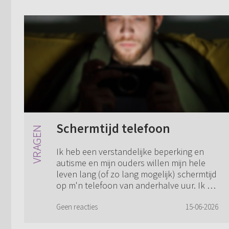
Schermtijd telefoon
Ik heb een verstandelijke beperking en
autisme en mijn ouders willen mijn hele
leven lang (of zo lang mogelijk) schermtijd
op m'n telefoon van anderhalve uur. Ik wil
proberen om het met m'n ouders voo...
Geen reacties
15-06-2026