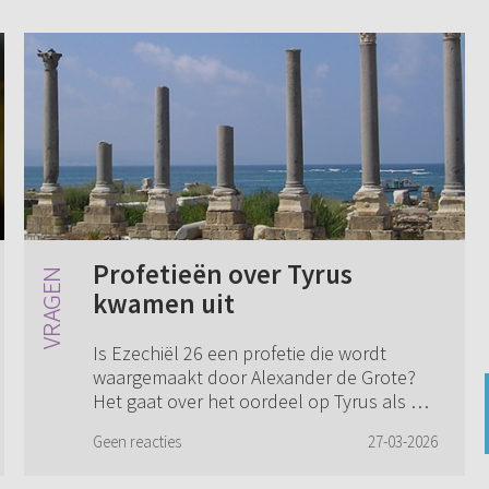
Profetieën over Tyrus
kwamen uit
Is Ezechiël 26 een profetie die wordt
waargemaakt door Alexander de Grote?
Het gaat over het oordeel op Tyrus als het
goed is. Dit heb ik gelezen: "In Ezechiël 26
Geen reacties
27-03-2026
zien we tot in de kleinste details ho...