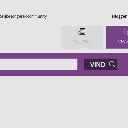
telijke jongerencommunity
inloggen
NIEUWS
VRA
VIND