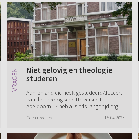
Niet gelovig en theologie
studeren
Aan iemand die heeft gestudeerd/doceert
aan de Theologische Universiteit
Apeldoorn. Ik heb al sinds lange tijd erg
grote belangstelling voor de
Geen reacties
15-04-2025
(gereformeerde) theologie en wens dit te
gaan studeren. ...