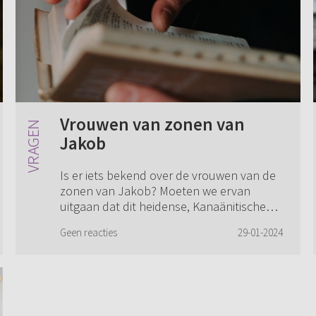
Vrouwen van zonen van
Jakob
Is er iets bekend over de vrouwen van de
zonen van Jakob? Moeten we ervan
uitgaan dat dit heidense, Kanaänitische
vrouwen waren? Of net als Rebekka, Lea
Geen reacties
29-01-2024
en Rachel, familie?