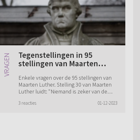
Tegenstellingen in 95
stellingen van Maarten
Luther
Enkele vragen over de 95 stellingen van
Maarten Luther. Stelling 30 van Maarten
Luther luidt: "Niemand is zeker van de
oprechtheid van zijn berouw, dus kan hij
3 reacties
01-12-2023
nog veel minder zeker zijn van de vol...