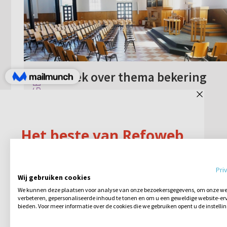
Preek over thema bekering
Afgelopen zondag hadden we een
speciale dienst in de kerk. De dominee
preekte over het thema bekering. Dit
vanuit de Bijbeltekst Markus 1: 14-15
waarbij hij al meldde dat Markus daar erg
Geen reacties
26-09-2023
beknopt ove...
Pri
Wij gebruiken cookies
We kunnen deze plaatsen voor analyse van onze bezoekersgegevens, om onze web
verbeteren, gepersonaliseerde inhoud te tonen en om u een geweldige website-erv
bieden. Voor meer informatie over de cookies die we gebruiken opent u de instelli