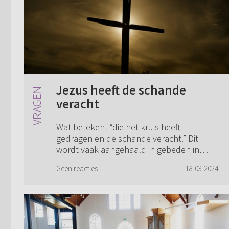
Jezus heeft de schande
veracht
Wat betekent “die het kruis heeft
gedragen en de schande veracht.” Dit
wordt vaak aangehaald in gebeden in
onze CGK-gemeenten en wellicht ook
Geen reacties
18-03-2024
door predikanten elders. Dat Jezus het
kruis gedragen heef...