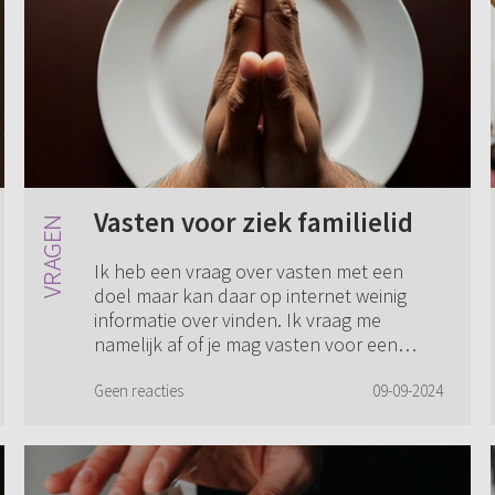
Vasten voor ziek familielid
Ik heb een vraag over vasten met een
doel maar kan daar op internet weinig
informatie over vinden. Ik vraag me
namelijk af of je mag vasten voor een
ernstig ziek familielid. Ik weet dat we
hiervoor ...
Geen reacties
09-09-2024