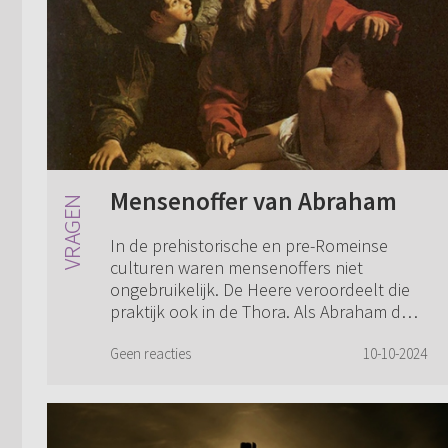
Mensenoffer van Abraham
In de prehistorische en pre-Romeinse
culturen waren mensenoffers niet
ongebruikelijk. De Heere veroordeelt die
praktijk ook in de Thora. Als Abraham de
opdracht krijgt zijn zoon te offeren, horen
we n...
Geen reacties
10-10-2024