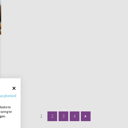
vacybeleid
site te
aring te
1
2
3
4
ngen.