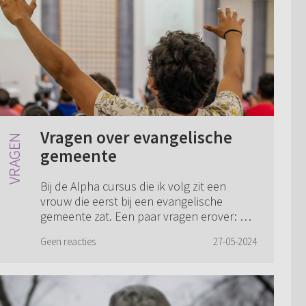
Vragen over evangelische
gemeente
Bij de Alpha cursus die ik volg zit een
vrouw die eerst bij een evangelische
gemeente zat. Een paar vragen erover: 1.
Ze had een cursus spreken in tongen
Geen reacties
27-05-2024
gehad. Dat is toch raar, want dat kun je ...