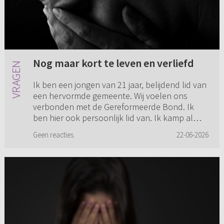
Nog maar kort te leven en verliefd
Ik ben een jongen van 21 jaar, belijdend lid van
een hervormde gemeente. Wij voelen ons
verbonden met de Gereformeerde Bond. Ik
ben hier ook persoonlijk lid van. Ik kamp al
geruime tijd met veel ziekt...
Geen reacties
22-06-2026