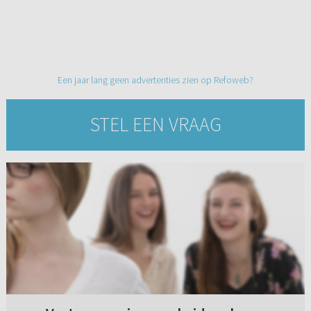
Een jaar lang geen advertenties zien op Refoweb?
STEL EEN VRAAG