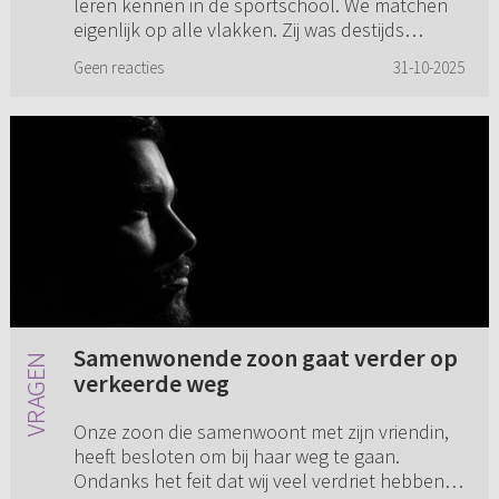
leren kennen in de sportschool. We matchen
eigenlijk op alle vlakken. Zij was destijds
uitgehuwelijkt aan een Turkse man die haar
Geen reacties
31-10-2025
intimideerde en niet lie...
Samenwonende zoon gaat verder op
verkeerde weg
Onze zoon die samenwoont met zijn vriendin,
heeft besloten om bij haar weg te gaan.
Ondanks het feit dat wij veel verdriet hebben