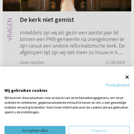
De kerk niet gemist
Inmiddels zijn wij als gezin een aantal jaar lid
binnen een PKN-gemeente na overgekomen te
zijn vanuit een andere reformatorische kerk. De
afgelopen tijd zijn wij niet meer zo trouw in het
bezoeken va...
Geen reacties
12-09-2024
Privacybeleid
Wij gebruiken cookies
1
2
3
4
5
...
18
We kunnen deze plaatsen voor analyse van onze bezoekersgegevens, om onze
website te verbeteren, gepersonaliseerde inhoud te tonen en om u een geweldige
website-ervaring te bieden. Voor meer informatie over de cookies die we gebruiken
opent u de instellingen.
Stel hier
een vraag
design website door
Accepteer alles
Weigeren