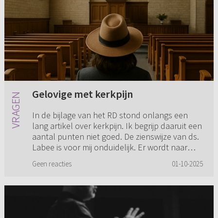
Gelovige met kerkpijn
In de bijlage van het RD stond onlangs een
lang artikel over kerkpijn. Ik begrijp daaruit een
aantal punten niet goed. De zienswijze van ds.
Labee is voor mij onduidelijk. Er wordt naar
mijn idee door...
Geen reacties
01-10-2025