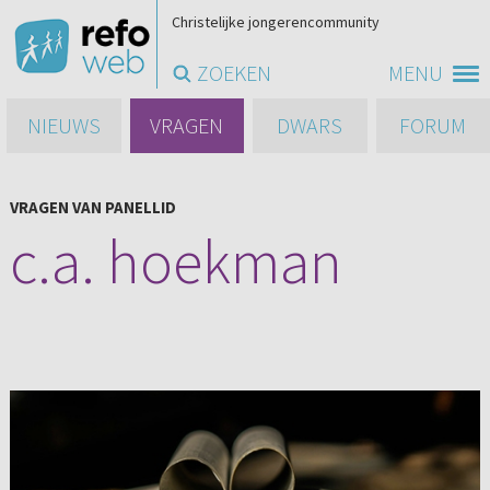
Christelijke jongerencommunity
ZOEKEN
MENU
NIEUWS
VRAGEN
DWARS
FORUM
VRAGEN VAN PANELLID
c.a. hoekman