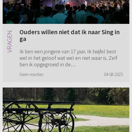
Ouders willen niet dat ik naar Sing in
ga
Ik ben een jongere van 17 jaar. Ik twijfel best
wel in het geloof wat wel en niet waar is. Zelf
ben ik opgegroeid in de
Gereformeerde Gemeenten en zit daar nog
Geen reacties
04-08-2025
steeds. Mijn vriendin zit in een Hervorm...