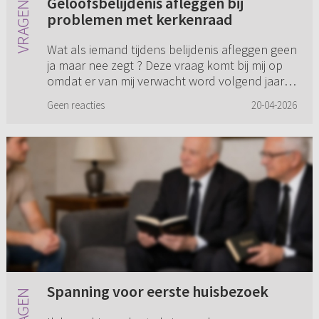
Geloofsbelijdenis afleggen bij
problemen met kerkenraad
Wat als iemand tijdens belijdenis afleggen geen
ja maar nee zegt ? Deze vraag komt bij mij op
omdat er van mij verwacht word volgend jaar
belijdenis te doen. Ik weet van mezelf dat het
Geen reacties
20-04-2026
aan geloof niet...
Spanning voor eerste huisbezoek