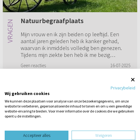
Natuurbegraafplaats
Mijn vrouw en ik zijn beiden op leeftijd. Een
aantal jaren geleden heb ik kanker gehad,
waarvan ik inmiddels volledig ben genezen.
Tijdens mijn ziekte ben heb ik me bezig
gehouden met de wijze waarop ...
Geen reacties
16-07-2025
Privacybeleid
Wij gebruiken cookies
1
2
3
4
5
...
12
We kunnen deze plaatsen voor analyse van onze bezoekersgegevens, om onze
website te verbeteren, gepersonaliseerde inhoud te tonen en om u een geweldige
website-ervaring te bieden. Voor meer informatie over de cookies die we gebruiken
opent u de instellingen.
Stel hier
een vraag
design website door
Accepteer alles
Weigeren