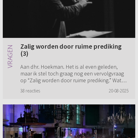
Zalig worden door ruime prediking
(3)
Aan dhr. Hoekman. Het is al even geleden,
maar ik stel toch graag nog een vervolgvraag
op “Zalig worden door ruime prediking.” Wat
bedoelt u precies met innerlijk verzet opgeven
38 reacties
20-08-2025
en niet meer proberen ...