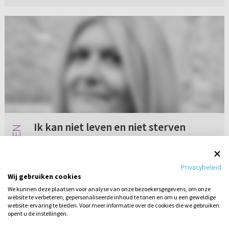
Ik kan niet leven en niet sterven
Ik heb geen vraag maar ben ten einde raad.
Geen moed en kracht om verder te gaan. Het is
Privacybeleid
namelijk zo dat ikzelf psychisch labiel ben en
Wij gebruiken cookies
ook bij een hulpverlener loop. Enkele jaren
We kunnen deze plaatsen voor analyse van onze bezoekersgegevens, om onze
geleden werd mij doo...
website te verbeteren, gepersonaliseerde inhoud te tonen en om u een geweldige
6 reacties
08-05-2020
website-ervaring te bieden. Voor meer informatie over de cookies die we gebruiken
opent u de instellingen.