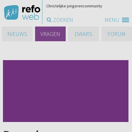
Christelijke jongerencommunity
ZOEKEN
MENU
NIEUWS
VRAGEN
DWARS
FORUM