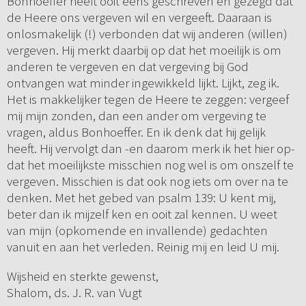
Bonhoeffer heeft ooit eens geschreven en gezegd dat
de Heere ons vergeven wil en vergeeft. Daaraan is
onlosmakelijk (!) verbonden dat wij anderen (willen)
vergeven. Hij merkt daarbij op dat het moeilijk is om
anderen te vergeven en dat vergeving bij God
ontvangen wat minder ingewikkeld lijkt. Lijkt, zeg ik.
Het is makkelijker tegen de Heere te zeggen: vergeef
mij mijn zonden, dan een ander om vergeving te
vragen, aldus Bonhoeffer. En ik denk dat hij gelijk
heeft. Hij vervolgt dan -en daarom merk ik het hier op-
dat het moeilijkste misschien nog wel is om onszelf te
vergeven. Misschien is dat ook nog iets om over na te
denken. Met het gebed van psalm 139: U kent mij,
beter dan ik mijzelf ken en ooit zal kennen. U weet
van mijn (opkomende en invallende) gedachten
vanuit en aan het verleden. Reinig mij en leid U mij.
Wijsheid en sterkte gewenst,
Shalom, ds. J. R. van Vugt