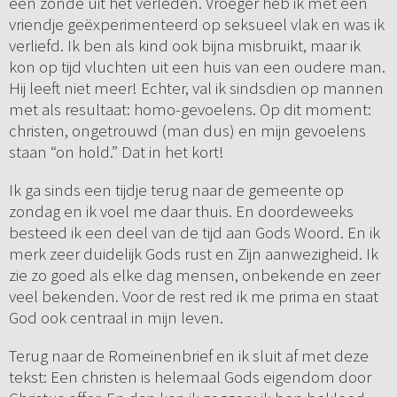
een zonde uit het verleden. Vroeger heb ik met een
vriendje geëxperimenteerd op seksueel vlak en was ik
verliefd. Ik ben als kind ook bijna misbruikt, maar ik
kon op tijd vluchten uit een huis van een oudere man.
Hij leeft niet meer! Echter, val ik sindsdien op mannen
met als resultaat: homo-gevoelens. Op dit moment:
christen, ongetrouwd (man dus) en mijn gevoelens
staan “on hold.” Dat in het kort!
Ik ga sinds een tijdje terug naar de gemeente op
zondag en ik voel me daar thuis. En doordeweeks
besteed ik een deel van de tijd aan Gods Woord. En ik
merk zeer duidelijk Gods rust en Zijn aanwezigheid. Ik
zie zo goed als elke dag mensen, onbekende en zeer
veel bekenden. Voor de rest red ik me prima en staat
God ook centraal in mijn leven.
Terug naar de Romeinenbrief en ik sluit af met deze
tekst: Een christen is helemaal Gods eigendom door