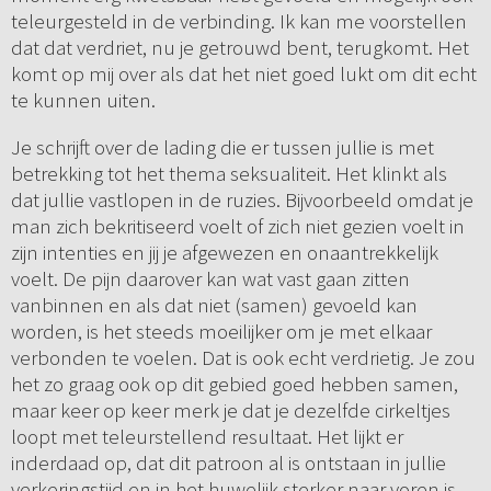
teleurgesteld in de verbinding. Ik kan me voorstellen
dat dat verdriet, nu je getrouwd bent, terugkomt. Het
komt op mij over als dat het niet goed lukt om dit echt
te kunnen uiten.
Je schrijft over de lading die er tussen jullie is met
betrekking tot het thema seksualiteit. Het klinkt als
dat jullie vastlopen in de ruzies. Bijvoorbeeld omdat je
man zich bekritiseerd voelt of zich niet gezien voelt in
zijn intenties en jij je afgewezen en onaantrekkelijk
voelt. De pijn daarover kan wat vast gaan zitten
vanbinnen en als dat niet (samen) gevoeld kan
worden, is het steeds moeilijker om je met elkaar
verbonden te voelen. Dat is ook echt verdrietig. Je zou
het zo graag ook op dit gebied goed hebben samen,
maar keer op keer merk je dat je dezelfde cirkeltjes
loopt met teleurstellend resultaat. Het lijkt er
inderdaad op, dat dit patroon al is ontstaan in jullie
verkeringstijd en in het huwelijk sterker naar voren is