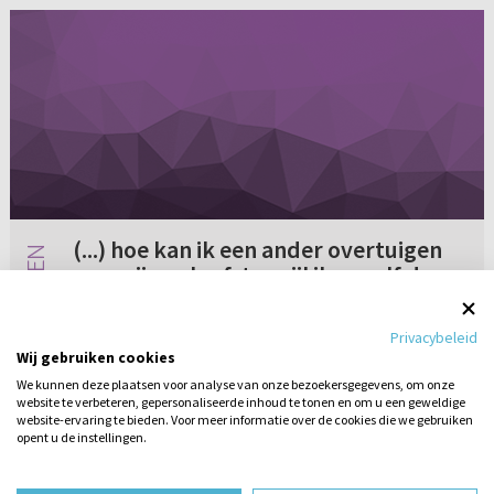
(...) hoe kan ik een ander overtuigen
van mijn geloof, terwijl ik er zelf de
helft niet van snap?
Is het wel goed om alleen maar vragen te
Privacybeleid
hebben over 't geloof? Hoe moet ik voor 'mijn
Wij gebruiken cookies
geloof' uitkomen als ik er zelf heel sterk aan
We kunnen deze plaatsen voor analyse van onze bezoekersgegevens, om onze
twijfel? Ik bedoel, hoe kan ik een ander
website te verbeteren, gepersonaliseerde inhoud te tonen en om u een geweldige
Geen reacties
06-05-2006
overtuigen van mijn geloo...
website-ervaring te bieden. Voor meer informatie over de cookies die we gebruiken
opent u de instellingen.
Stel hier