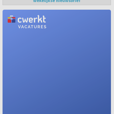
wekelijkse nieuwsbrief