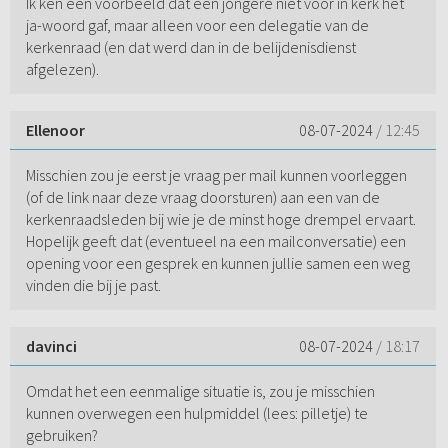
Ik ken een voorbeeld dat een jongere niet voor in kerk het
ja-woord gaf, maar alleen voor een delegatie van de
kerkenraad (en dat werd dan in de belijdenisdienst
afgelezen).
Ellenoor
08-07-2024
/ 12:45
Misschien zou je eerst je vraag per mail kunnen voorleggen
(of de link naar deze vraag doorsturen) aan een van de
kerkenraadsleden bij wie je de minst hoge drempel ervaart.
Hopelijk geeft dat (eventueel na een mailconversatie) een
opening voor een gesprek en kunnen jullie samen een weg
vinden die bij je past.
davinci
08-07-2024
/ 18:17
Omdat het een eenmalige situatie is, zou je misschien
kunnen overwegen een hulpmiddel (lees: pilletje) te
gebruiken?