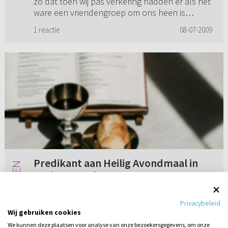
zo dat toen wij pas verkering hadden er als het
ware een vriendengroep om ons heen is
ontstaan, een vrienden...
1 reactie
08-07-2009
Predikant aan Heilig Avondmaal in
gastgemeente
Neemt een predikant in elke gemeente waar hij
Privacybeleid
het Heilig Avondmaal bedient er ook aan deel
Wij gebruiken cookies
door het brood te eten en de wijn te drinken?
We kunnen deze plaatsen voor analyse van onze bezoekersgegevens, om onze