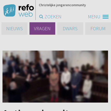
Christelijke jongerencommunity
ZOEKEN
MENU
NIEUWS
VRAGEN
DWARS
FORUM