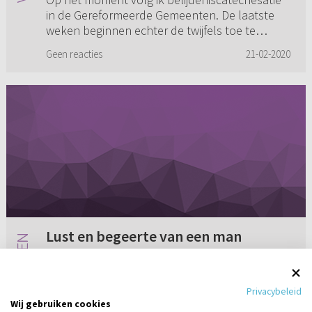
in de Gereformeerde Gemeenten. De laatste
weken beginnen echter de twijfels toe te
nemen omdat ik volgens mijn familie niet
Geen reacties
21-02-2020
anders meer mag denken over bep...
Lust en begeerte van een man
Pas hoorde ik een lezing van mevrouw
Westeneng van Eleos. Een heel goede lezing.
Privacybeleid
Ik heb een vraag hierover. Zou u wat meer
Wij gebruiken cookies