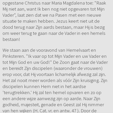
opgestane Christus naar Maria Magdalena toe: "Raak
Mij niet aan, want Ik ben nog niet opgevaren tot Mijn
Vader", laat zien dat we na Pasen met een nieuwe
situatie te maken hebben. Jezus keert niet uit de
dood terug naar Zijn aards bestaan, maar Hij is bezig
om weer terug te gaan naar de Vader in een hemels
bestaan!
We staan aan de vooravond van Hemelvaart en
Pinksteren. "Ik vaar op tot Mijn Vader en uw Vader en
tot Mijn God en uw God!" De Zoon gaat naar de Vader
en bereidt Zijn discipelen (waaronder de vrouwen)
erop voor, dat Hij voortaan lichamelijk afwezig zal zijn.
Het zal nooit meer worden als vóór Zijn kruisiging. Zijn
discipelen kunnen Hem niet in het aardse
'terugtrekken.' Hij zal ten hemel opvaren en zo op
een andere wijze aanwezig zijn op aarde. Naar Zijn
godheid, majesteit, genade en Geest zal Hij nimmer
van hen wijken (H. Cat. vr. en antw. 47 ). Door de