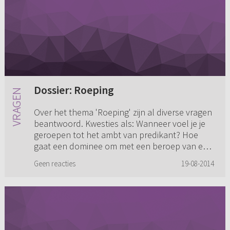
Dossier: Roeping
Over het thema 'Roeping' zijn al diverse vragen
beantwoord. Kwesties als: Wanneer voel je je
geroepen tot het ambt van predikant? Hoe
gaat een dominee om met een beroep van een
gemeente? Heb ik een ro...
Geen reacties
19-08-2014