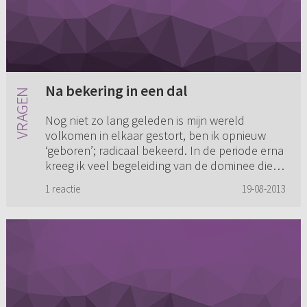
Na bekering in een dal
Nog niet zo lang geleden is mijn wereld
volkomen in elkaar gestort, ben ik opnieuw
‘geboren’; radicaal bekeerd. In de periode erna
kreeg ik veel begeleiding van de dominee die
ten tijde van mijn beker...
1 reactie
19-08-2013