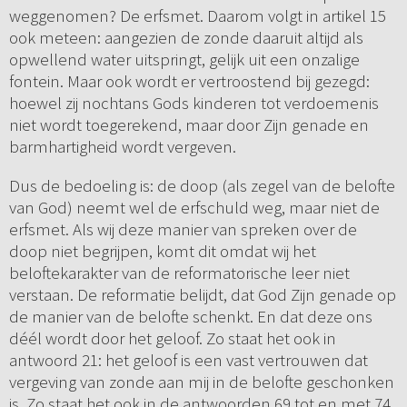
weggenomen? De erfsmet. Daarom volgt in artikel 15
ook meteen: aangezien de zonde daaruit altijd als
opwellend water uitspringt, gelijk uit een onzalige
fontein. Maar ook wordt er vertroostend bij gezegd:
hoewel zij nochtans Gods kinderen tot verdoemenis
niet wordt toegerekend, maar door Zijn genade en
barmhartigheid wordt vergeven.
Dus de bedoeling is: de doop (als zegel van de belofte
van God) neemt wel de erfschuld weg, maar niet de
erfsmet. Als wij deze manier van spreken over de
doop niet begrijpen, komt dit omdat wij het
beloftekarakter van de reformatorische leer niet
verstaan. De reformatie belijdt, dat God Zijn genade op
de manier van de belofte schenkt. En dat deze ons
déél wordt door het geloof. Zo staat het ook in
antwoord 21: het geloof is een vast vertrouwen dat
vergeving van zonde aan mij in de belofte geschonken
is. Zo staat het ook in de antwoorden 69 tot en met 74