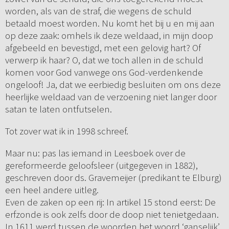
worden, als van de straf, die wegens de schuld
betaald moest worden. Nu komt het bij u en mij aan
op deze zaak: omhels ik deze weldaad, in mijn doop
afgebeeld en bevestigd, met een gelovig hart? Of
verwerp ik haar? O, dat we toch allen in de schuld
komen voor God vanwege ons God-verdenkende
ongeloof! Ja, dat we eerbiedig besluiten om ons deze
heerlijke weldaad van de verzoening niet langer door
satan te laten ontfutselen.
Tot zover wat ik in 1998 schreef.
Maar nu: pas las iemand in Leesboek over de
gereformeerde geloofsleer (uitgegeven in 1882),
geschreven door ds. Gravemeijer (predikant te Elburg)
een heel andere uitleg.
Even de zaken op een rij: In artikel 15 stond eerst: De
erfzonde is ook zelfs door de doop niet tenietgedaan.
In 1611 werd tussen de woorden het woord ‘ganselijk’