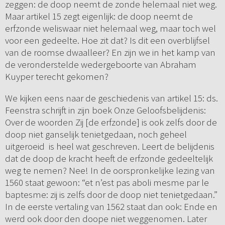
zeggen: de doop neemt de zonde helemaal niet weg.
Maar artikel 15 zegt eigenlijk: de doop neemt de
erfzonde weliswaar niet helemaal weg, maar toch wel
voor een gedeelte. Hoe zit dat? Is dit een overblijfsel
van de roomse dwaalleer? En zijn we in het kamp van
de veronderstelde wedergeboorte van Abraham
Kuyper terecht gekomen?
We kijken eens naar de geschiedenis van artikel 15: ds.
Feenstra schrijft in zijn boek Onze Geloofsbelijdenis:
Over de woorden Zij [de erfzonde] is ook zelfs door de
doop niet ganselijk tenietgedaan, noch geheel
uitgeroeid is heel wat geschreven. Leert de belijdenis
dat de doop de kracht heeft de erfzonde gedeeltelijk
weg te nemen? Nee! In de oorspronkelijke lezing van
1560 staat gewoon: “et n’est pas aboli mesme par le
baptesme: zij is zelfs door de doop niet tenietgedaan.”
In de eerste vertaling van 1562 staat dan ook: Ende en
werd ook door den doope niet weggenomen. Later