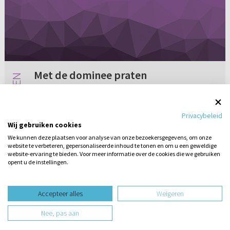
Met de dominee praten
Als je veel problemen hebt of als je het moeilijk
hebt, mag je daar met een dominee over
Privacybeleid
praten, of gaat dat te ver? Soms zijn er zoveel
Wij gebruiken cookies
moeilijke dingen, dan zou ik alles wel eens aan
We kunnen deze plaatsen voor analyse van onze bezoekersgegevens, om onze
de dominee will...
website te verbeteren, gepersonaliseerde inhoud te tonen en om u een geweldige
Geen reacties
23-01-2005
website-ervaring te bieden. Voor meer informatie over de cookies die we gebruiken
opent u de instellingen.
Stel hier
een vraag
design website door
Accepteer alles
Weigeren
website-ontwikkeling door
Nee, pas aan
hosting website door