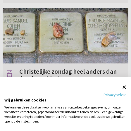
Christelijke zondag heel anders dan
Joodse sabbat
In onze plaatselijke gemeente (ik bedoel
Privacybeleid
hiermee niet de kerkelijke gemeente) is een
Wij gebruiken cookies
initiatief om gedenkstenen te plaatsen bij
We kunnen deze plaatsen voor analyse van onze bezoekersgegevens, om onze
huizen van waaruit tijdens de Tweede
website te verbeteren, gepersonaliseerde inhoud te tonen en om u een geweldige
Geen reacties
24-07-2019
Wereldoorlog joden zijn gedeporteer...
website-ervaring te bieden. Voor meer informatie over de cookies die we gebruiken
opent u de instellingen.
Stel hier