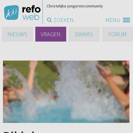
Christelijke jongerencommunity
ZOEKEN
MENU
NIEUWS
VRAGEN
DWARS
FORUM