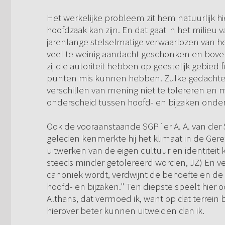
Het werkelijke probleem zit hem natuurlijk hi
hoofdzaak kan zijn. En dat gaat in het milie
jarenlange stelselmatige verwaarlozen van he
veel te weinig aandacht geschonken en bove
zij die autoriteit hebben op geestelijk gebied 
punten mis kunnen hebben. Zulke gedachteg
verschillen van mening niet te tolereren en m
onderscheid tussen hoofd- en bijzaken onder 
Ook de vooraanstaande SGP´er A. A. van der S
geleden kenmerkte hij het klimaat in de Gere
uitwerken van de eigen cultuur en identiteit
steeds minder getolereerd worden, JZ) En 
canoniek wordt, verdwijnt de behoefte en d
hoofd- en bijzaken." Ten diepste speelt hier 
Althans, dat vermoed ik, want op dat terrein
hierover beter kunnen uitweiden dan ik.