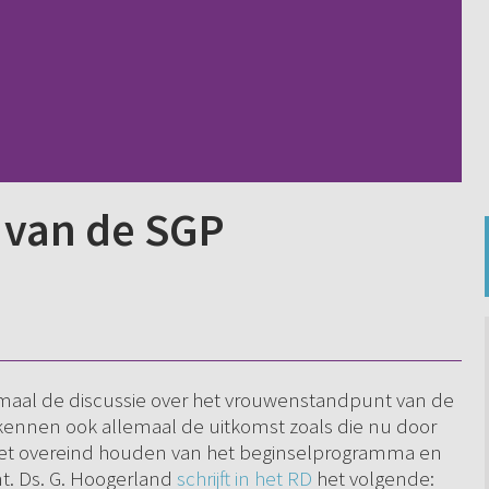
van de SGP
maal de discussie over het vrouwenstandpunt van de
e kennen ook allemaal de uitkomst zoals die nu door
. Het overeind houden van het beginselprogramma en
nt. Ds. G. Hoogerland
schrijft in het RD
het volgende: