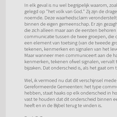
In elk geval is nu wel begrijpelijk waarom, zo
gelegd op "het volk van God." Zij zijn de dra
noemde. Deze waarheidsclaim veronderstelt o
binnen de eigen gemeenschap. Er zijn gez
die zich alleen maar aan de eersten behoren
communicatie tussen de twee groepen, die over
een element van toetsing (van de tweede groe
tekenen, kenmerken en signalen van het leven
Maar wanneer men communiceert aan de hand 
kenmerken, tekenen ofwel signalen, vervalt
bijzaken. Dat onderscheid is, als het gaat om t
Wel, ik vermoed nu dat dit verschijnsel med
Gereformeerde Gemeenten: het type commun
hebben, staat haaks op elk onderscheid in hoo
vast te houden dat dit onderscheid binnen ee
heeft en in de Bijbel terug te vinden is.