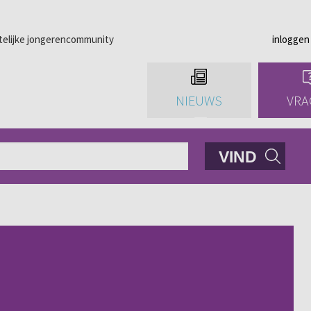
telijke jongerencommunity
inloggen
NIEUWS
VRA
VIND