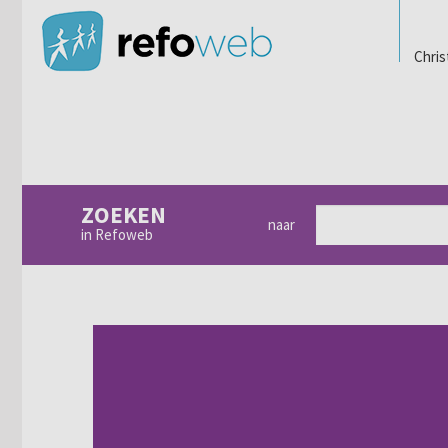
Chris
ZOEKEN
naar
in Refoweb