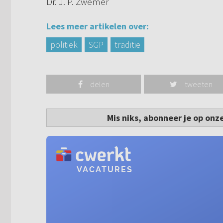
Dr. J. P. Zwemer
Lees meer artikelen over:
politiek
SGP
traditie
delen
tweeten
Mis niks, abonneer je op onz