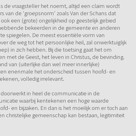
als de vraagsteller het noemt, altijd een claim wordt
gers van de 'groepsnorm' zoals Van der Schans dat
ok een (grote) ongelijkheid op geestelijk gebied
aghebbende bekeerden in de gemeente en anderen
 te spiegelen. De meest essentiële vorm van
 de weg tot het persoonlijke heil, zal onwerktuiglijk
p) in zich hebben. Bij die toetsing gaat het om
 met de Geest, het leven in Christus, de bevinding.
van (uiterlijke dan wel meer innerlijke)
 ten enenmale het onderscheid tussen hoofd- en
ekenen, volledig irrelevant.
e doorwerkt in heel de communicatie in de
icatie waarbij kentekenen een hoge waarde
fd- en bijzaken. En dan is het moeilijk om er toch aan
n christelijke gemeenschap kan bestaan, legitimiteit