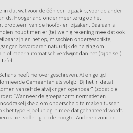
erin dat wat voor de één een bijzaak is, voor de ander
u van ds. Hoogerland onder meer terug op het
t probleem van de hoofd- en bijzaken. Daaraan is
ndien houdt men er (te) weinig rekening mee dat ook
feilbaar zijn en het op, misschien ondergeschikte,
angen bevorderen natuurlijk de neiging om
in of meer automatisch verdwijnt dan het (bijbelse!)
tafel.
chans heeft hierover geschreven. Al enige tijd
formeerde Gemeenten als volgt: "Bij het in detail
 komen vanzelf de afwijkingen openbaar" (zodat die
verder: "Wanneer de groepsnorm normatief en
e noodzakelijkheid om onderscheid te maken tussen
ook het type Bijbeluitleg in mee dat gehanteerd wordt.
 ben ik niet volledig op de hoogte. Anderen zouden