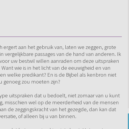
ich ergert aan het gebruik van, laten we zeggen, grote
 in vergelijkbare passages van de hand van anderen. Ik
 u voor uw bestwil willen aanraden om deze uitspraken
n. Want wie is in het licht van de eeuwigheid en van
n welke predikant? En is de Bijbel als kenbron niet
u genoeg zou moeten zijn?
type uitspraken dat u bedoelt, niet zomaar van u kunt
ag, misschien wel op de meerderheid van de mensen
t aan de zeggingskracht van het gezegde, dan kan dat
rsatie, of alleen bij u van binnen.