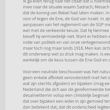
Ik ga even terug naar het citaat dat u noemde
mee naar de situatie waarin Sadrach, Mesach
dat de koning van Babel had laten maken. In 
voor of tegen de Ene, de God van Israël. In zij
aanpassen van het reglement van de SGP met e
wel met de verkeerde keuze. Dat hij hiermee 
beseft hij vermoedelijk niet. Want er hebbe
notie van politiek en van onze vertegenwoor
maar toch nog maar sinds 1918. Men kan zich,
dit onderwerp wel zo druk mag maken. Is een 
werkelijk om de keus tussen de Ene God en 
Voor een neutrale beschouwer was het natuur
geen enkele affiniteit veronderstelt met het
wat zijn slechts afgoden) en bijzaken (mag een
Nederland die zich aan de gereformeerde beg
desalniettemin volop een christelijk beginsel
dat over bijzaken een ieder in zijn gemoed ten 
dan betekent dat, dat dit onderscheid legitiem