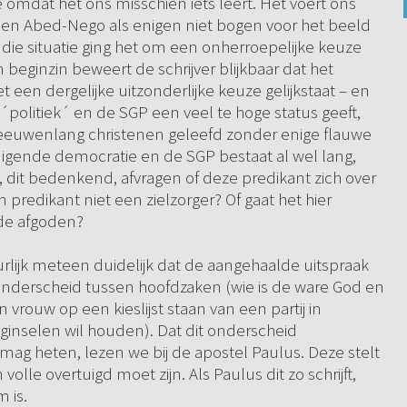
 omdat het ons misschien iets leert. Het voert ons
 en Abed-Nego als enigen niet bogen voor het beeld
die situatie ging het om een onherroepelijke keuze
n beginzin beweert de schrijver blijkbaar dat het
en dergelijke uitzonderlijke keuze gelijkstaat – en
´politiek´ en de SGP een veel te hoge status geeft,
n eeuwenlang christenen geleefd zonder enige flauwe
digende democratie en de SGP bestaat al wel lang,
 dit bedenkend, afvragen of deze predikant zich over
predikant niet een zielzorger? Of gaat het hier
de afgoden?
lijk meteen duidelijk dat de aangehaalde uitspraak
 onderscheid tussen hoofdzaken (wie is de ware God en
 vrouw op een kieslijst staan van een partij in
inselen wil houden). Dat dit onderscheid
 mag heten, lezen we bij de apostel Paulus. Deze stelt
volle overtuigd moet zijn. Als Paulus dit zo schrijft,
 is.