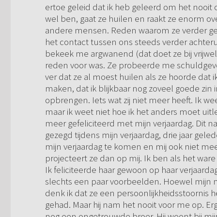
ertoe geleid dat ik heb geleerd om het nooit o
wel ben, gaat ze huilen en raakt ze enorm over
andere mensen. Reden waarom ze verder geen
het contact tussen ons steeds verder achteru
bekeek me argwanend (dat doet ze bij vrijwel
reden voor was. Ze probeerde me schuldgevoel
ver dat ze al moest huilen als ze hoorde dat
maken, dat ik blijkbaar nog zoveel goede zin 
opbrengen. Iets wat zij niet meer heeft. Ik wee
maar ik weet niet hoe ik het anders moet uitl
meer gefeliciteerd met mijn verjaardag. Dit 
gezegd tijdens mijn verjaardag, drie jaar gel
mijn verjaardag te komen en mij ook niet meer
projecteert ze dan op mij. Ik ben als het war
Ik feliciteerde haar gewoon op haar verjaardag
slechts een paar voorbeelden. Hoewel mijn moe
denk ik dat ze een persoonlijkheidsstoornis he
gehad. Maar hij nam het nooit voor me op. Erge
nog een ongetrouwde broer. Hij woont bij mijn 