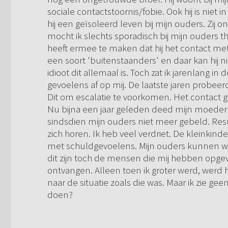
sociale contactstoornis/fobie. Ook hij is niet i
hij een geïsoleerd leven bij mijn ouders. Zij
mocht ik slechts sporadisch bij mijn ouders th
heeft ermee te maken dat hij het contact met 
een soort 'buitenstaanders' en daar kan hij nie
idioot dit allemaal is. Toch zat ik jarenlang in
gevoelens af op mij. De laatste jaren probee
Dit om escalatie te voorkomen. Het contact gin
Nu bijna een jaar geleden deed mijn moeder i
sindsdien mijn ouders niet meer gebeld. Resu
zich horen. Ik heb veel verdriet. De kleink
met schuldgevoelens. Mijn ouders kunnen waa
dit zijn toch de mensen die mij hebben opgevo
ontvangen. Alleen toen ik groter werd, werd he
naar de situatie zoals die was. Maar ik zie ge
doen?