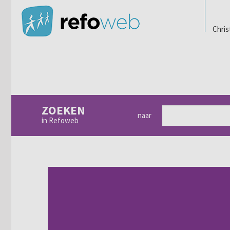
Chris
ZOEKEN
naar
in Refoweb