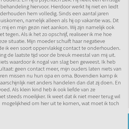
n behandeling hiervoor. Hierdoor werkt hij niet en leidt
 onderhouden hem volledig. Sinds een aantal jaren
uiskomen, namelijk alleen als hij op vakantie was. Dit
mij en mijn gezin niet aankon. Wij zijn namelijk ook
t tegen. Als ik het zo opschrijf, realiseer ik me hoe
 deze situatie. Mijn moeder schuift haar negatieve
rde ik een soort oppervlakkig contact te onderhouden.
g de laatste tijd voor de breuk meestal van mij uit.
ets waardoor ik nogal van slag ben geweest. Ik heb
ltaat: geen contact meer, mijn ouders laten niets van
inderen missen nu hun opa en oma. Bovendien kamp ik
rschijnlijk niet anders handelen dan dat zij doen. En
ed. Als klein kind heb ik ook liefde van ze
t steeds moeilijker. Ik weet dat ik niet meer terug wil
en mogelijkheid om hier uit te komen, wat moet ik toch