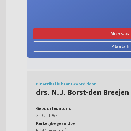
Dit artikel is beantwoord door
drs. N.J. Borst-den Breejen
Geboortedatum:
26-05-1967
Kerkelijke gezindte:
PKN (Hervormd)