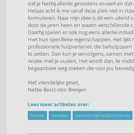
dat je hierbij allerlei gevoelens ervaart en d
Helaas acht ik me vanaf deze plek niet in s
formuleren. Naar mijn idee is dit een uiterst
door de jaren heen en waarin verschillende c
Daarbij spelen er ook nog eens allerlei indivi
met hun specifieke eigenschappen. Het lijkt 
professionele hulpverlener, die behulpzaam 
te zetten. Dan kun je vervolgens, samen met d
relatie met je ouders. Het wordt dan, te mi
begaanbare weg zoeken die voor jou bevredig
Met vriendelijke groet,
Nettie Borst-den Breejen
Lees meer artikelen over:
familie
moeder
persoonlijkheidsstoornis