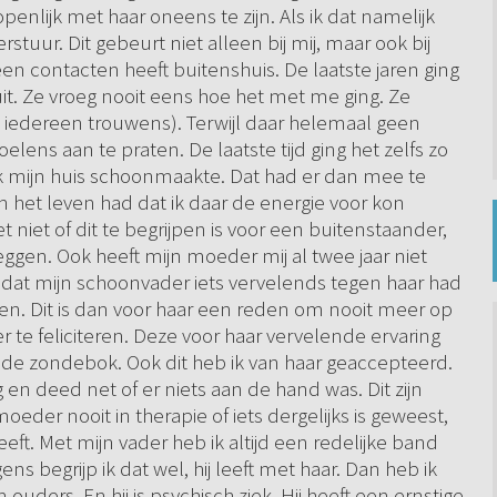
penlijk met haar oneens te zijn. Als ik dat namelijk
stuur. Dit gebeurt niet alleen bij mij, maar ook bij
 contacten heeft buitenshuis. De laatste jaren ging
it. Ze vroeg nooit eens hoe het met me ging. Ze
 iedereen trouwens). Terwijl daar helemaal geen
ens aan te praten. De laatste tijd ging het zelfs zo
 ik mijn huis schoonmaakte. Dat had er dan mee te
in het leven had dat ik daar de energie voor kon
t niet of dit te begrijpen is voor een buitenstaander,
eggen. Ook heeft mijn moeder mij al twee jaar niet
nadat mijn schoonvader iets vervelends tegen haar had
eden. Dit is dan voor haar een reden om nooit meer op
 te feliciteren. Deze voor haar vervelende ervaring
e de zondebok. Ook dit heb ik van haar geaccepteerd.
 en deed net of er niets aan de hand was. Dit zijn
der nooit in therapie of iets dergelijks is geweest,
eft. Met mijn vader heb ik altijd een redelijke band
ns begrijp ik dat wel, hij leeft met haar. Dan heb ik
ouders. En hij is psychisch ziek. Hij heeft een ernstige