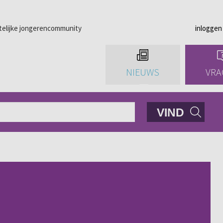
telijke jongerencommunity
inloggen
NIEUWS
VRA
VIND