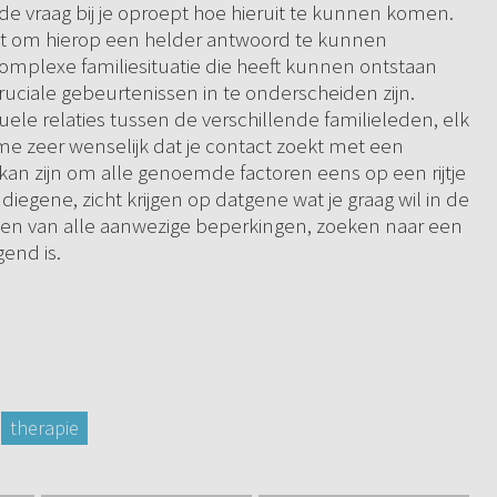
at de vraag bij je oproept hoe hieruit te kunnen komen.
taat om hierop een helder antwoord te kunnen
 complexe familiesituatie die heeft kunnen ontstaan
ruciale gebeurtenissen in te onderscheiden zijn.
duele relaties tussen de verschillende familieleden, elk
me zeer wenselijk dat je contact zoekt met een
kan zijn om alle genoemde factoren eens op een rijtje
iegene, zicht krijgen op datgene wat je graag wil in de
dden van alle aanwezige beperkingen, zoeken naar een
end is.
therapie