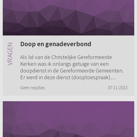
Doop en genadeverbond
Als lid van de Christelijke Gereformeerde
Kerken was ik onlangs getuige van een
doopdienst in de Gereformeerde Gemeenten.
Er werd in deze dienst (dooptoespraak)
nadruk gelegd op de tweeverbondenleer. ...
Geen reacties
07-11-2013