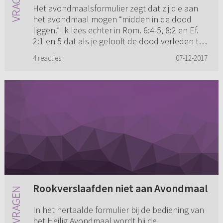
Het avondmaalsformulier zegt dat zij die aan
het avondmaal mogen “midden in de dood
liggen.” Ik lees echter in Rom. 6:4-5, 8:2 en Ef.
2:1 en 5 dat als je gelooft de dood verleden tijd
is. Het nieuwe l...
4 reacties
07-12-2017
Rookverslaafden niet aan Avondmaal
In het hertaalde formulier bij de bediening van
het Heilig Avondmaal wordt bij de