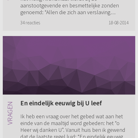
aanstootgevende en besmettelijke zonden
genoemd: “Allen die zich aan verslaving
overgeven en van het genot hun god mak...
34 reacties
18-08-2014
En eindelijk eeuwig bij U leef
Ik heb een vraag over het gebed wat aan het
einde van de maaltijd word gebeden: het “o
Heer wij danken U”. Vanuit huis ben ik gewend
dat de laatste regel luid: “En eindelijk eeuwig