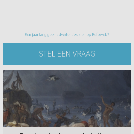
Een jaar lang geen advertenties zien op Refoweb?
STEL EEN VRAAG