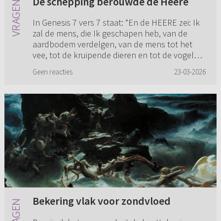
De schepping berouwde de Heere
In Genesis 7 vers 7 staat: “En de HEERE zei: Ik
zal de mens, die Ik geschapen heb, van de
aardbodem verdelgen, van de mens tot het
vee, tot de kruipende dieren en tot de vogels
in de lucht toe, want I...
Geen reacties
23-03-2026
Bekering vlak voor zondvloed