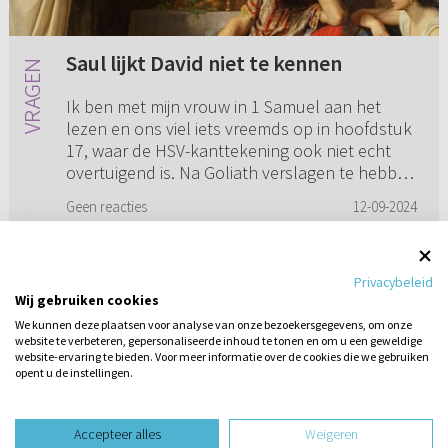
Saul lijkt David niet te kennen
Ik ben met mijn vrouw in 1 Samuel aan het
lezen en ons viel iets vreemds op in hoofdstuk
17, waar de HSV-kanttekening ook niet echt
overtuigend is. Na Goliath verslagen te hebben
vraagt Saul in vers 5...
Geen reacties
12-09-2024
Privacybeleid
Wij gebruiken cookies
1
2
3
4
5
...
13
We kunnen deze plaatsen voor analyse van onze bezoekersgegevens, om onze
website te verbeteren, gepersonaliseerde inhoud te tonen en om u een geweldige
website-ervaring te bieden. Voor meer informatie over de cookies die we gebruiken
opent u de instellingen.
Stel hier
een vraag
design website door
Accepteer alles
Weigeren