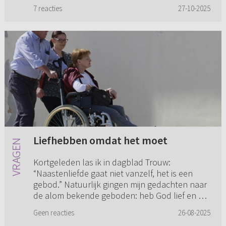
Bond.) Ik ben altijd best wel teruggetrokken
7 reacties
27-10-2025
geweest. Een aantal jaren geleden is...
Liefhebben omdat het moet
Kortgeleden las ik in dagblad Trouw:
“Naastenliefde gaat niet vanzelf, het is een
gebod.” Natuurlijk gingen mijn gedachten naar
de alom bekende geboden: heb God lief en de
naaste als jezelf. De vraag ...
Geen reacties
26-08-2025