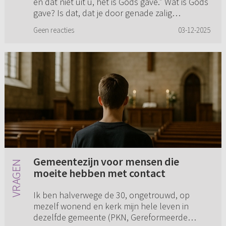
en dat niet uit u, het is Gods gave.” Wat is Gods
gave? Is dat, dat je door genade zalig
geworden bent? En ...
Geen reacties
03-12-2025
Gemeentezijn voor mensen die
moeite hebben met contact
Ik ben halverwege de 30, ongetrouwd, op
mezelf wonend en kerk mijn hele leven in
dezelfde gemeente (PKN, Gereformeerde