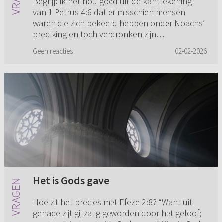
Begrijp ik het nou goed uit de kanttekening
van 1 Petrus 4:6 dat er misschien mensen
waren die zich bekeerd hebben onder Noachs’
prediking en toch verdronken zijn
(kanttekening 21)? "Gelijk het k...
Geen reacties
02-02-2026
Het is Gods gave
Hoe zit het precies met Efeze 2:8? “Want uit
genade zijt gij zalig geworden door het geloof;