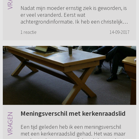
Nadat mijn moeder ernstig ziek is geworden, is
er veel veranderd. Eerst wat
achtergrondinformatie. Ik heb een christelijke
achtergrond (HHK), maar het bleef bij één keer
1 reactie
14-09-2017
per week naar de kerk, geen Bi...
Meningsverschil met kerkenraadslid
Een tijd geleden heb ik een meningsverschil
met een kerkenraadslid gehad. Het was maar