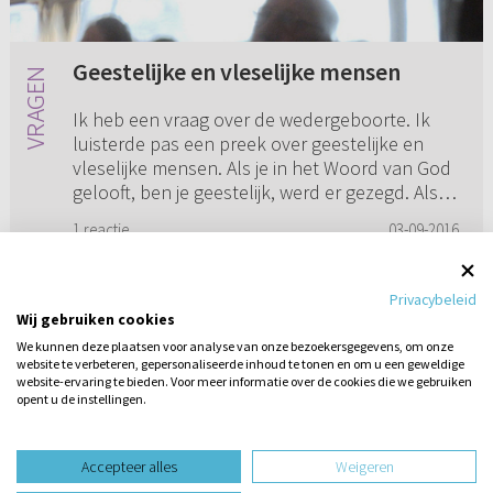
Geestelijke en vleselijke mensen
Ik heb een vraag over de wedergeboorte. Ik
luisterde pas een preek over geestelijke en
vleselijke mensen. Als je in het Woord van God
gelooft, ben je geestelijk, werd er gezegd. Als je
het onzinnig en...
1 reactie
03-09-2016
Privacybeleid
Wij gebruiken cookies
1
2
3
4
5
...
11
We kunnen deze plaatsen voor analyse van onze bezoekersgegevens, om onze
website te verbeteren, gepersonaliseerde inhoud te tonen en om u een geweldige
website-ervaring te bieden. Voor meer informatie over de cookies die we gebruiken
opent u de instellingen.
Stel hier
een vraag
Accepteer alles
Weigeren
design website door